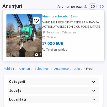
Anunțuri
20
50
Anunțuri pe pagină:
Masina erbicidat 24m
VAND MET ERBICIDAT FEDE 24 M RAMPA
ACTIONATA ELECTONIC CU POSIBILITATE
DE INCHIDERE SECTII (5SECTII) BAZIN
Teleorman, Teleorman
3000L
26 iulie
17 000 EUR
Telefon validat
5
Publi24
Anunțuri
Teleorman
Auto moto
Utilaje
Frost
Categorii
Județe
Localități