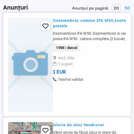
Anunțuri
20
50
Anunțuri pe pagină:
Dezmembrez camion IFA W50,toate
piesele
Dezmembrez IFA W50. Dezmembrez si vand
piese IFA W50 : cabina completa (2 bucati,una
verde si una albastra), parbrize fata si
1988 | diesel
spate,geamuri usi,usi
complete,chedere,macarale,motoare complete
Aiud, Alba
si piese din motor separat,blocuri
5 august
motoare,semiblocuri,chiulase,vibrochene,punt
spate grup cardanic pt.spate,planetare ...
1 EUR
Telefon validat
Glorie de siloz Vendrover
Vând glorie de făcut siloz in stare de