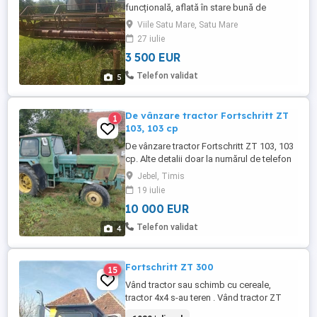
funcțională, aflată în stare bună de
funcționare. La combină se oferă încă un
Viile Satu Mare, Satu Mare
motor complet și mai multe piese de
27 iulie
schimb, ideale pentru întreținere sau
3 500 EUR
reparatii viitoare. Perfectă pentru fermieri
care vor să fie pregătiți pentru sezon!
Telefon validat
5
Pentru mai multe detalii nu ...
De vânzare tractor Fortschritt ZT
1
103, 103 cp
De vânzare tractor Fortschritt ZT 103, 103
cp. Alte detalii doar la numărul de telefon
din anunț. sau
Jebel, Timis
19 iulie
10 000 EUR
Telefon validat
4
Fortschritt ZT 300
15
Vând tractor sau schimb cu cereale,
tractor 4x4 s-au teren . Vând tractor ZT
300 ,100 cp. Stare foarte bună , robust și