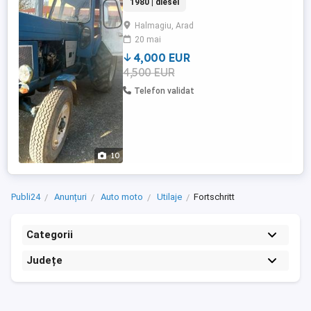
1980 | diesel
puternic, schimb cu 4x4 mai mic ,
negociabil . Tel . . Preț 4500 euro .
Halmagiu, Arad
20 mai
4,000 EUR
4,500 EUR
Telefon validat
10
Publi24
Anunțuri
Auto moto
Utilaje
Fortschritt
Categorii
Județe