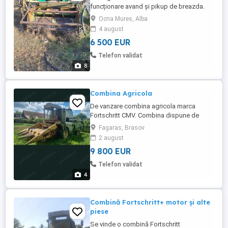
funcționare avand și pikup de breazda.
Ocna Mures, Alba
4 august
6 500 EUR
Telefon validat
8
Combina Agricola
De vanzare combina agricola marca
Fortschritt CMV. Combina dispune de
header pentru paioase de 4.2m si header
Fagaras, Brasov
pentru poumb, 4 randuri, cu tocator
2 august
elicopter. Se vinde si prin dezmembrare.
9 800 EUR
Detalii la tel
Telefon validat
4
Combină Fortschritt+ motor și alte
piese
Se vinde o combină Fortschritt