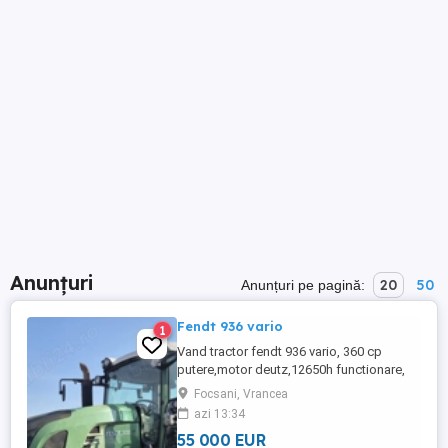
Anunțuri
20
50
Anunțuri pe pagină:
Fendt 936 vario
1
Vand tractor fendt 936 vario, 360 cp
putere,motor deutz,12650h functionare,
an fabricatie 2014, tractor in stare buna de
Focsani, Vrancea
funtionare, intretinut si cu schimburi la
azi 13:34
zi.pretul este negociabil si este plus
55 000 EUR
tva.trimit video.