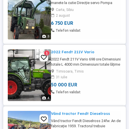
manete la cutie Direcție servo Pompa
hidraulică nouă Ofer și acte.mai multe
Carta, Sibiu
detalii la numărul de telefon prețul este
2 august
negociabil.
6 750 EUR
Telefon validat
5
2022 Fendt 211V Vario
1
2022 Fendt 211V Vario 698 ore Dimensiuni
totale L 4000 mm Dimensiuni totale lățime
1300 mm Dimensiuni totale înălțime 2400
Timisoara, Timis
mm
31 iulie
50 000 EUR
Telefon validat
4
Vând tractor Fendt Dieselross
Vând tractor Fendt Dieselross 24fw. An de
fabricație 1959. Tractorul trebuie