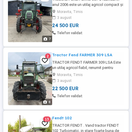
anul 2006 este un utilaj agricol compact și
robust, cunoscut pentru fiabilitatea sa.
Moravita, Timis
Principalele specificații tehnice pentru
3 august
acest model: * Motor: MWM turbodiesel
24 500 EUR
cu 4 cilindri, fiabil și economic, cu o
capacitate de aproximativ 3.2 litri. * Putere:
Telefon validat
Motorul ...
7
Tractor Fend FARMER 309 LSA
2
TRACTOR FENDT FARMER 309 LSA Este
un utilaj agricol fiabil, renumit pentru
motorul MWM de 4 cilindri, tracțiune
Moravita, Timis
integrală (4x4) și transmisia mecanică.
3 august
Acesta oferă o putere de aproximativ 86-
22 500 EUR
90 CP, fiind ideal pentru lucrări de câmp și
ferme medii. Caracteristici principale
Telefon validat
Fendt Farmer 309 ...
8
Fendt 102
13
TRACTOR FENDT . Vand tractor FENDT
102 Turbomatic, in stare foarte buna de