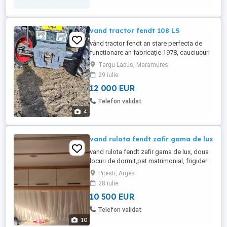
vand tractor fendt 108 LS
vând tractor fendt an stare perfecta de
functionare an fabricație 1978, cauciucuri
aproape noi Oska servo priza 2 turati
Targu Lapus, Maramures
motor impecabil. schimburi uleiuri de la
29 iulie
fendt acest ori ce proba la fata locului
12 000 EUR
12000euro negociabil mai multe la .
Telefon validat
4
vand rulota fendt zafir gama de lux
vand rulota fendt zafir gama de lux, doua
locuri de dormit,pat matrimonial, frigider
mare, încălzire trumavent ,totul este
Pitesti, Arges
funcțional, recent adusa în tara
28 iulie
,înmatriculată.
10 500 EUR
Telefon validat
10