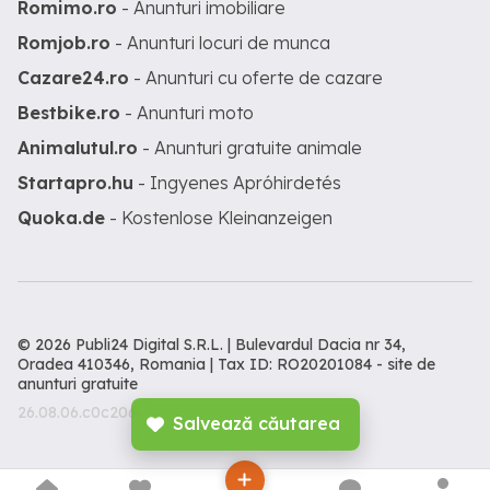
Romimo.ro
- Anunturi imobiliare
Romjob.ro
- Anunturi locuri de munca
Cazare24.ro
- Anunturi cu oferte de cazare
Bestbike.ro
- Anunturi moto
Animalutul.ro
- Anunturi gratuite animale
Startapro.hu
- Ingyenes Apróhirdetés
Quoka.de
- Kostenlose Kleinanzeigen
© 2026 Publi24 Digital S.R.L. | Bulevardul Dacia nr 34,
Oradea 410346, Romania | Tax ID: RO20201084 -
site de
anunturi gratuite
26.08.06.c0c206c
Salvează căutarea