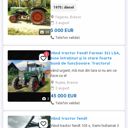
functionare, cu cositoare
1975 | diesel
Fagaras, Brasov
3 august
5 000 EUR
10
Telefon validat
Vând tractor Fendt Farmer 311 LSA,
1
bine întreținut și în stare foarte
bună de funcționare. Tractorul
vând urgent, mă mut din tara si nu am ce
face cu el
Rupea, Brasov
2 august
45 000 EUR
2
Telefon validat
Vând tractor fendt
Vând tractor fendt 103 s, Semi hidramat 3