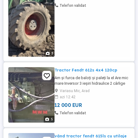
Telefon validat
3
Tractor Fendt 612s 4x4 120cp
Am și furca de baloți și paleți la el Are mic
mare Inversor 3 ieșiri hidraulice 2 cârlige
remorcare Priza putere cu 2 viteze 540 și
Variasu Mic, Arad
1000 Nu are scurgeri Motor refăcut
azi 12:42
Cauciucuri noi față
12 000 EUR
Telefon validat
5
vând tractor fendt 615ls cu utilaje