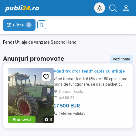
publi
24
.ro
Filtre
2
Fendt Utilaje de vanzare Second Hand
Anunțuri promovate
Vezi toate
vând tractor fendt 615ls cu utilaje
vând tractor fendt 615ls de 150 cp in stare
bună de funcționare. se dă la pachet cu
plug lemken 2+1+1 si disc gd 3.4m.mai
Oancea, Braila
multe detalii la telefon
azi 08:29
17 500 EUR
Telefon validat
Promovat
5