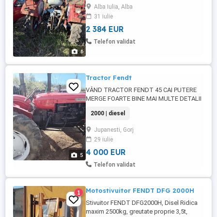
restaurat,având și un motor rezervă.
Alba Iulia, Alba
Motorul este în doua pistoane 24cp.
31 iulie
Detalii la . Fendt
2 384 EUR
Telefon validat
6
Tractor Fendt
VÂND TRACTOR FENDT 45 CAI PUTERE
MERGE FOARTE BINE MAI MULTE DETALII
LA TELEFON
2000 | diesel
Jupanesti, Gorj
29 iulie
4 000 EUR
5
Telefon validat
Motostivuitor FENDT DFG 2000H
1
Stivuitor FENDT DFG2000H, Disel Ridica
maxim 2500kg, greutate proprie 3,5t,