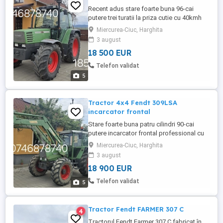
Recent adus stare foarte buna 96-cai
putere trei turatii la priza cutie cu 40kmh
aer conditionat inversor mecanic totul
Miercurea-Ciuc, Harghita
mecanic an fabricatie 2000 ore 11000. Se
3 august
alfa langa Miercurea ciuc .
18 500 EUR
Telefon validat
5
Tractor 4x4 Fendt 309LSA
incarcator frontal
Stare foarte buna patru cilindri 90-cai
putere incarcator frontal professional cu
joystick carte rar trei turatii la priza cutie
Miercurea-Ciuc, Harghita
de viteza 40kmh posibilitate transport
3 august
contra cost se alfa langa Miercurea ciuc.
18 900 EUR
Telefon validat
5
Tractor Fendt FARMER 307 C
4
Tractorul Fendt Farmer 307 C fabricat în