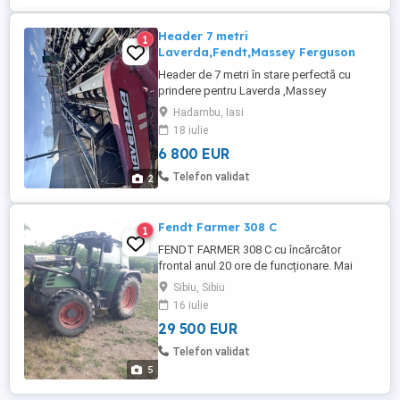
Header 7 metri
1
Laverda,Fendt,Massey Ferguson
Header de 7 metri în stare perfectă cu
prindere pentru Laverda ,Massey
Ferguson și Fendt Preț 6800 Pentru detalii
Hadambu, Iasi
sunați la
18 iulie
6 800 EUR
Telefon validat
2
Fendt Farmer 308 C
1
FENDT FARMER 308 C cu încărcător
frontal anul 20 ore de funcționare. Mai
multe detalii la telefon!
Sibiu, Sibiu
16 iulie
29 500 EUR
Telefon validat
5