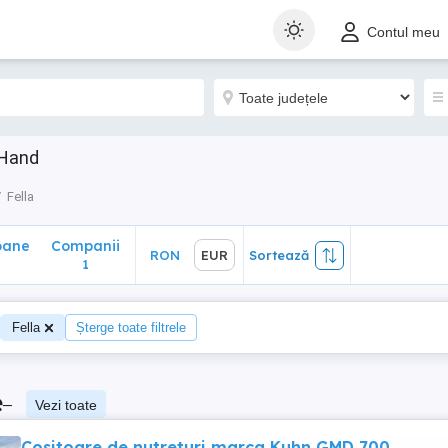
ane
Companii
RON
EUR
Sortează
Contul meu
1
 Hand
Fella
oane
Companii
RON
EUR
Sortează
1
Fella
Șterge toate filtrele
e
–
Vezi toate
Cositoare de nutreturi marca Kuhn GMD 700