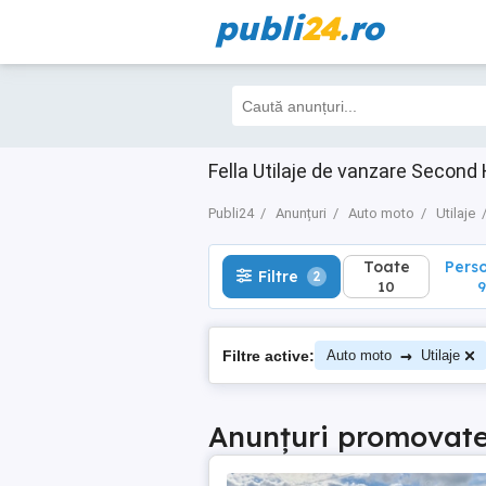
publi
24
.ro
Toate
Perso
Filtre
2
10
9
Fella Utilaje de vanzare Second
Publi24
Anunțuri
Auto moto
Utilaje
Toate
Pers
Filtre
2
10
9
→
Filtre active:
Auto moto
Utilaje
Anunțuri promovat