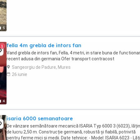
5
fella 4m grebla de intors fan
1
Vand grebla de intors fan, Fella, 4 metri, in stare buna de functionar
recent adusa din germania Ofer transport contracost
Sangeorgiu de Padure, Mures
26 iunie
4
isaria 6000 semanatoare
De vânzare semănătoare mecanică ISARIA Typ 6000 3 (6023), lăț
de lucru 2,50 m. Construcție germană, robustă și fiabilă, potrivită
pentru ferme mici și medii. Date tehnice: - Model: ISARIA 6023 - Lă