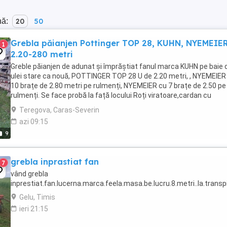
nă:
20
50
Grebla păianjen Pottinger TOP 28, KUHN, NYEMEIE
1
2.20-280 metri
Greble păianjen de adunat și împrăștiat fanul marca KUHN pe baie 
ulei stare ca nouă, POTTINGER TOP 28 U de 2.20 metri, , NYEMEIER
10 brațe de 2.80 metri pe rulmenți, NYEMEIER cu 7 brațe de 2.50 pe
rulmenți. Se face probă la față locului Roți viratoare,cardan cu
ambreiaj.
Teregova, Caras-Severin
azi 09:15
9
grebla inprastiat fan
7
vând grebla
inprestiat.fan.lucerna.marca.feela.masa.be.lucru.8.metri..la.trans
Gelu, Timis
ieri 21:15