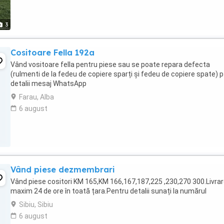
3
Cositoare Fella 192a
Vând vositoare fella pentru piese sau se poate repara defecta
(rulmenti de la fedeu de copiere sparți și fedeu de copiere spate) p
detalii mesaj WhatsApp
Farau, Alba
6 august
Vând piese dezmembrari
Vând piese cositori KM 165,KM 166,167,187,225 ,230,270 300.Livrar
maxim 24 de ore în toată țara.Pentru detalii sunați la numărul
Sibiu, Sibiu
6 august