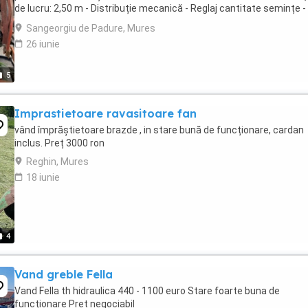
de lucru: 2,50 m - Distribuție mecanică - Reglaj cantitate semințe -
Grapă cu arcuri pentru acoperire Completă, ...
Sangeorgiu de Padure, Mures
26 iunie
5
Imprastietoare ravasitoare fan
vând împrăștietoare brazde , in stare bună de funcționare, cardan
inclus. Preț 3000 ron
Reghin, Mures
18 iunie
4
Vand greble Fella
Vand Fella th hidraulica 440 - 1100 euro Stare foarte buna de
funcționare Pret negociabil