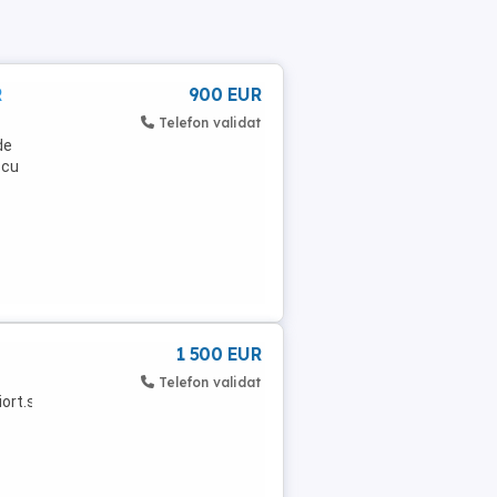
R
900 EUR
Telefon validat
de
 cu
1 500 EUR
Telefon validat
piort.se.inchide.manual.foarte.simplu.stare.perfecta