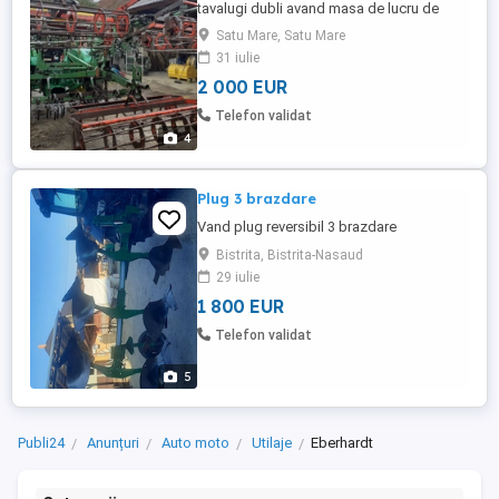
tavalugi dubli avand masa de lucru de
3.6m si pliere hidraulica
Satu Mare, Satu Mare
31 iulie
2 000 EUR
Telefon validat
4
Plug 3 brazdare
Vand plug reversibil 3 brazdare
Bistrita, Bistrita-Nasaud
29 iulie
1 800 EUR
Telefon validat
5
Publi24
Anunțuri
Auto moto
Utilaje
Eberhardt