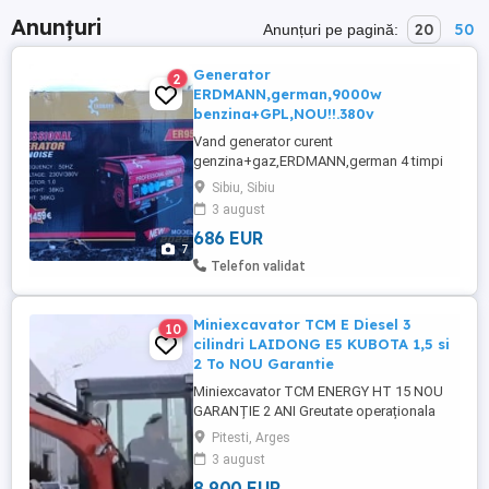
Anunțuri
20
50
Anunțuri pe pagină:
Generator
2
ERDMANN,german,9000w
benzina+GPL,NOU!!.380v
Vand generator curent
genzina+gaz,ERDMANN,german 4 timpi
9000w,nou,functioneaza cu benzina
Sibiu, Sibiu
,butelie gaz,sau gaze naturale trei prize
3 august
220v+1 priza 380v.
686 EUR
7
Telefon validat
Miniexcavator TCM E Diesel 3
10
cilindri LAIDONG E5 KUBOTA 1,5 si
2 To NOU Garantie
Miniexcavator TCM ENERGY HT 15 NOU
GARANȚIE 2 ANI Greutate operaționala
1500 kg -Motor Laidong 380 euro5 diesel
Pitesti, Arges
3 cilindrI, 19 KW. cap cil 1379 cmc Brat
3 august
rotativ . cabina inchisa . Adâncime săpare
8 900 EUR