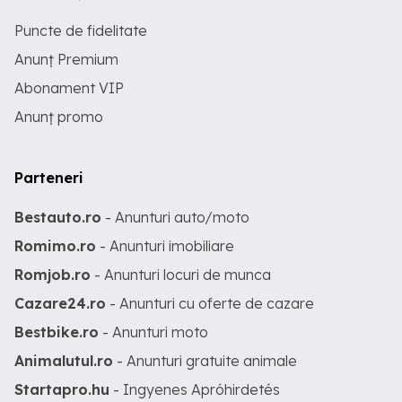
Puncte de fidelitate
Anunț Premium
Abonament VIP
Anunț promo
Parteneri
Bestauto.ro
- Anunturi auto/moto
Romimo.ro
- Anunturi imobiliare
Romjob.ro
- Anunturi locuri de munca
Cazare24.ro
- Anunturi cu oferte de cazare
Bestbike.ro
- Anunturi moto
Animalutul.ro
- Anunturi gratuite animale
Startapro.hu
- Ingyenes Apróhirdetés