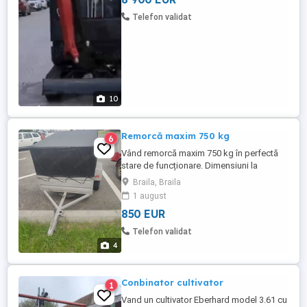
2,2 m. Instalație Picon Burghiu INCLUSE
cupă de 40cm, 25 cmm și cupă de taluz
Telefon validat
de 90cm. PRET 9000 EUR FARA ...
10
Remorcă maxim 750 kg
6
Vând remorcă maxim 750 kg în perfectă
stare de funcționare. Dimensiuni la
interior: lungime 1,55cm, lățime: 1,10cm,
Braila, Braila
înălțime:86cm. Este adusă din Spania
1 august
înmatriculată în România. Preț ușor
850 EUR
negociabil.
Telefon validat
4
Conbinator cultivator
1
Vand un cultivator Eberhard model 3.61 cu