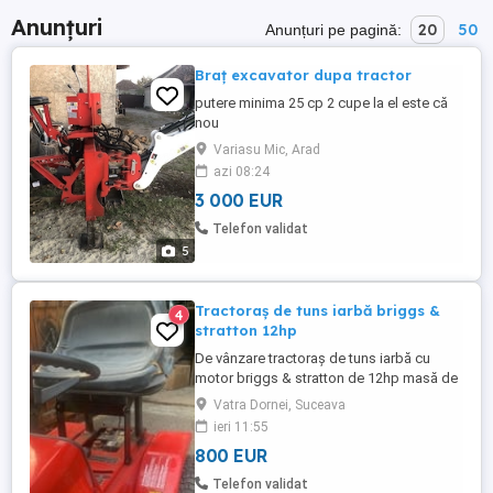
Anunțuri
20
50
Anunțuri pe pagină:
Braț excavator dupa tractor
putere minima 25 cp 2 cupe la el este că
nou
Variasu Mic, Arad
azi 08:24
3 000 EUR
Telefon validat
5
Tractoraș de tuns iarbă briggs &
4
stratton 12hp
De vânzare tractoraș de tuns iarbă cu
motor briggs & stratton de 12hp masă de
tăiere 115m cu două cuțite treaptă de
Vatra Dornei, Suceava
forța pentru masa de tăiere 5viteze
ieri 11:55
marșarier pornire la cheie doar bateria
800 EUR
slabă,în rest funcționează impecabil
cauciucuri foarte bune
Telefon validat