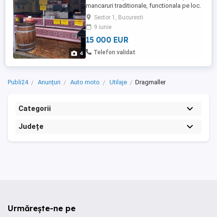
mancaruri traditionale, functionala pe loc.
Rulota are toate dotarile necesare, este
Sector 1, Bucuresti
autorizata DSV, poate fi folosita imediat,
9 iunie
trebuie doar racordata la apa si curent.
15 000 EUR
Ideal de amplasat intr-un loc fix cu
potential, se pot gati lejer 200-300 de
Telefon validat
4
portii de mancare ...
Publi24
Anunțuri
Auto moto
Utilaje
Dragmaller
Categorii
Județe
Urmărește-ne pe