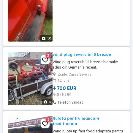
10
vănd plug reversibil 3 brezde
3
Vănd plug reversibil 3 brezde hidraulic
adus din Germania recent.
Zorile, Caras-Severin
12 iulie
700 EUR
900 EUR
4
Telefon validat
Rulota pentru mancare
1
traditionala
Vand rulota tip fast food adaptata pentru