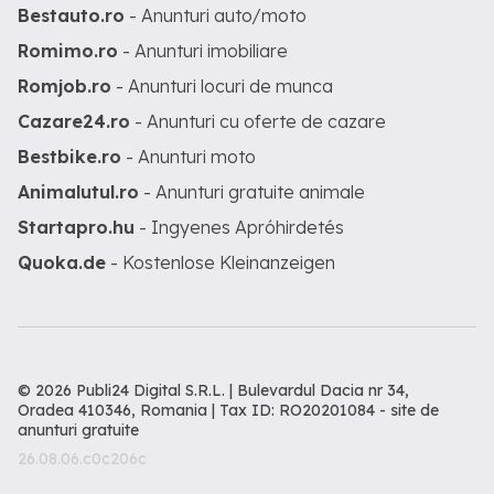
Bestauto.ro
- Anunturi auto/moto
Romimo.ro
- Anunturi imobiliare
Romjob.ro
- Anunturi locuri de munca
Cazare24.ro
- Anunturi cu oferte de cazare
Bestbike.ro
- Anunturi moto
Animalutul.ro
- Anunturi gratuite animale
Startapro.hu
- Ingyenes Apróhirdetés
Quoka.de
- Kostenlose Kleinanzeigen
© 2026 Publi24 Digital S.R.L. | Bulevardul Dacia nr 34,
Oradea 410346, Romania | Tax ID: RO20201084 -
site de
anunturi gratuite
26.08.06.c0c206c