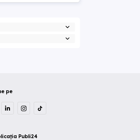
ne pe
licația Publi24