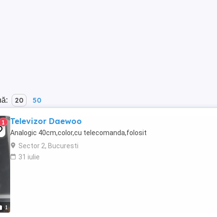
nă:
20
50
Televizor Daewoo
1
Analogic 40cm,color,cu telecomanda,folosit
Sector 2, Bucuresti
31 iulie
1