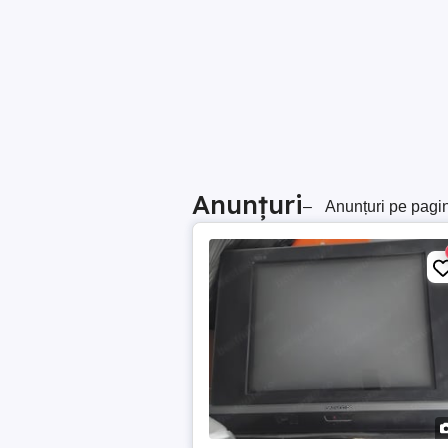
Anunțuri
–
Anunțuri pe pagi