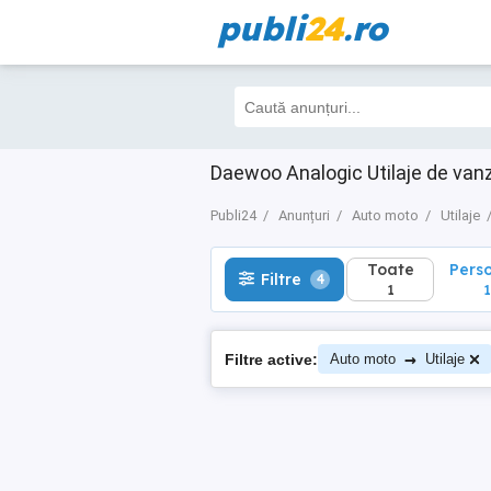
publi
24
.ro
Toate
Perso
Filtre
4
1
1
Daewoo Analogic Utilaje de va
Publi24
Anunțuri
Auto moto
Utilaje
Toate
Pers
Filtre
4
1
1
→
Filtre active:
Auto moto
Utilaje