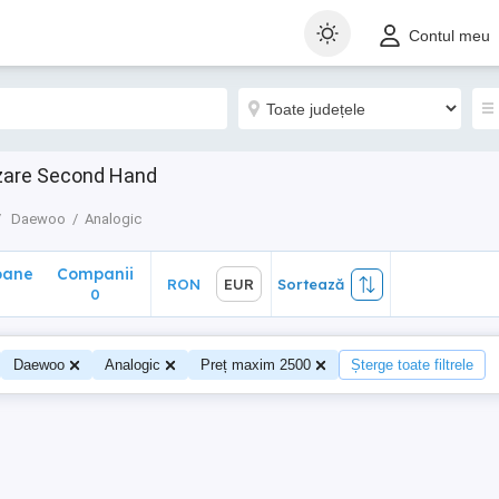
ane
Companii
RON
EUR
Sortează
Contul meu
0
nzare Second Hand
Daewoo
Analogic
oane
Companii
RON
EUR
Sortează
0
Daewoo
Analogic
Preț maxim 2500
Șterge toate filtrele