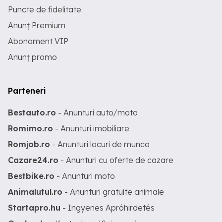
Puncte de fidelitate
Anunț Premium
Abonament VIP
Anunț promo
Parteneri
Bestauto.ro
- Anunturi auto/moto
Romimo.ro
- Anunturi imobiliare
Romjob.ro
- Anunturi locuri de munca
Cazare24.ro
- Anunturi cu oferte de cazare
Bestbike.ro
- Anunturi moto
Animalutul.ro
- Anunturi gratuite animale
Startapro.hu
- Ingyenes Apróhirdetés