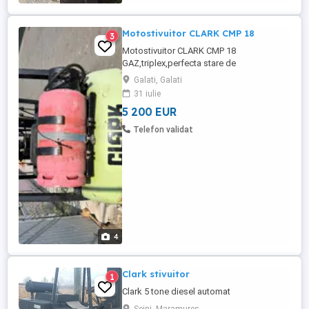
Motostivuitor CLARK CMP 18
3
Motostivuitor CLARK CMP 18
GAZ,triplex,perfecta stare de
functionare,persoana fizica
Galati, Galati
31 iulie
5 200 EUR
Telefon validat
4
Clark stivuitor
1
Clark 5 tone diesel automat