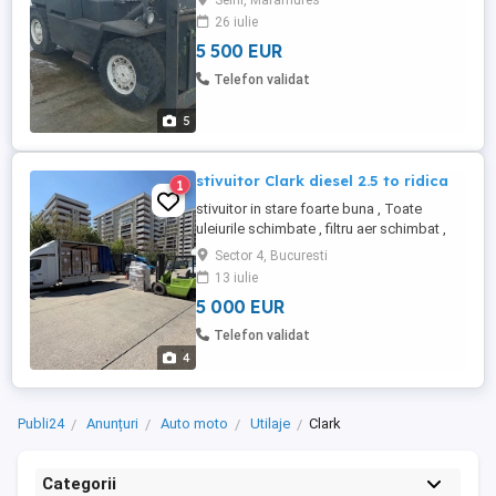
Seini, Maramures
26 iulie
5 500 EUR
Telefon validat
5
stivuitor Clark diesel 2.5 to ridica
1
stivuitor in stare foarte buna , Toate
uleiurile schimbate , filtru aer schimbat ,
bujiile noi , anvelope pline noi pe fata ,
Sector 4, Bucuresti
lame lungi ,
13 iulie
5 000 EUR
Telefon validat
4
Publi24
Anunțuri
Auto moto
Utilaje
Clark
Categorii