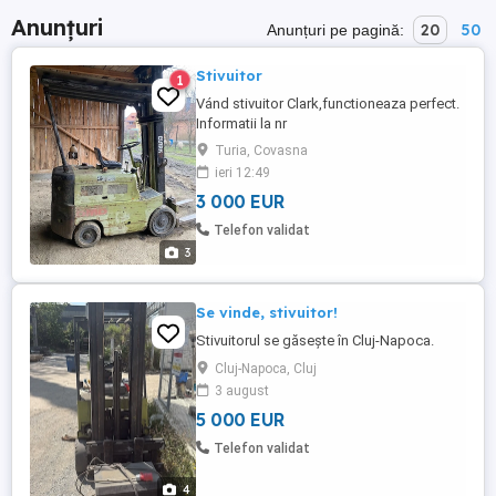
Anunțuri
20
50
Anunțuri pe pagină:
Stivuitor
1
Vánd stivuitor Clark,functioneaza perfect.
Informatii la nr
Turia, Covasna
ieri 12:49
3 000 EUR
Telefon validat
3
Se vinde, stivuitor!
Stivuitorul se găsește în Cluj-Napoca.
Cluj-Napoca, Cluj
3 august
5 000 EUR
Telefon validat
4