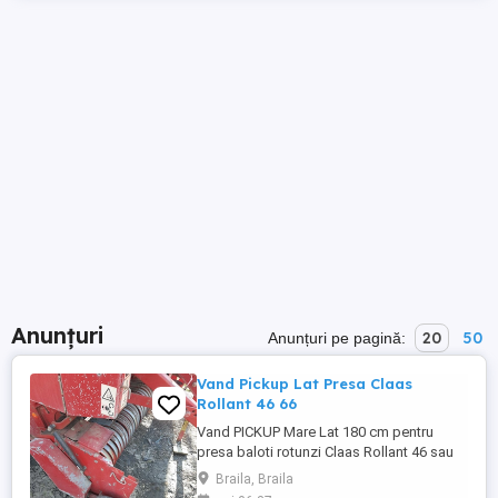
Anunțuri
20
50
Anunțuri pe pagină:
Vand Pickup Lat Presa Claas
Rollant 46 66
Vand PICKUP Mare Lat 180 cm pentru
presa baloti rotunzi Claas Rollant 46 sau
66. Stare buna,functional. Pret 7300 Lei.
Braila, Braila
Vand Pickupul complet cu tot ce trebuie