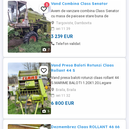
Vand Combina Class Senator
3
Avem de vanzare combina Class Senator
cu masa de paioase stare buna de
functionare detalii la telefon pret 17000 lei
Targoviste, Dambovita
negociabil
ieri 11:39
3 239 EUR
Telefon validat
7
Vand Presa Baloti Rotunzi Claas
Rollant 44 S
Vand presa baloti rotunzi claas rollant 44
S.MARIME BALOTI 1.20X1.20.Legare
electrica pe ata.Gresare automata lanturi.
Braila, Braila
Stare foarte buna.A facut decat baloti de
ieri 11:32
fan.Import Franta din zona de munte.
6 800 EUR
Nefolosita in Romania .Import
recent.Accept orice proba. Pret 6800
5
EURO. TEL O7228doi9732
Dezmembrez Claas ROLLANT 46 66