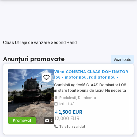
Claas Utilaje de vanzare Second Hand
Anunțuri promovate
Vezi toate
Vând COMBINA CLAAS DOMINATOR
lo8 - motor nou, radiator nou -
Combină agricolă CLAAS Dominator LO8
în stare foarte bună de lucru! Nu necesită
investiții majore pornește și lucrează
Produlesti, Dambovita
imediat! CLAAS Dominator LO8 combină
ieri 11:49
robustă, fiabilă Heder cereale (seria
1,500 EUR
287968) Heder echipament porumb (seria
12,000 EUR
5512) Sistem complet funcțional de
Promovat
1
treierat Întreținută ...
Telefon validat