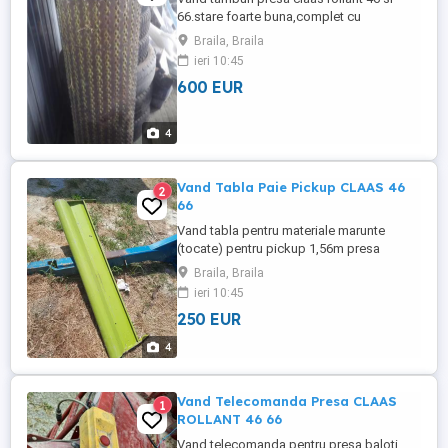
66.stare foarte buna,complet cu
capace.Pret FIX 3000 lei sau 600 euro. Nu
Braila, Braila
negociez!!! Tamburii se afla in JUD
ieri 10:45
BRAILA!!!Tel O73239O6OO
600 EUR
4
Vand Tabla Paie Pickup CLAAS 46
2
66
Vand tabla pentru materiale marunte
(tocate) pentru pickup 1,56m presa
CLAAS ROLLANT 46 SAU 66.Pret 250 Euro.
Braila, Braila
Pentru pickup 1,80m 350 euro.Tel
ieri 10:45
O722X829X732
250 EUR
4
Vand Telecomanda Presa CLAAS
1
ROLLANT 46 66
Vand telecomanda pentru presa baloti