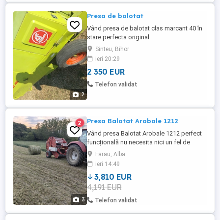
Presa de balotat
Vând presa de balotat clas marcant 40 în
stare perfecta original
Sinteu, Bihor
ieri 20:29
2 350 EUR
Telefon validat
2
Presa Balotat Arobale 1212
2
Vând presa Balotat Arobale 1212 perfect
funcțională nu necesita nici un fel de
investiție legare la buton cu 2 ate gresare
Farau, Alba
automata balot 120 120 WhatsApp
ieri 14:49
3,810 EUR
4,191 EUR
3
Telefon validat