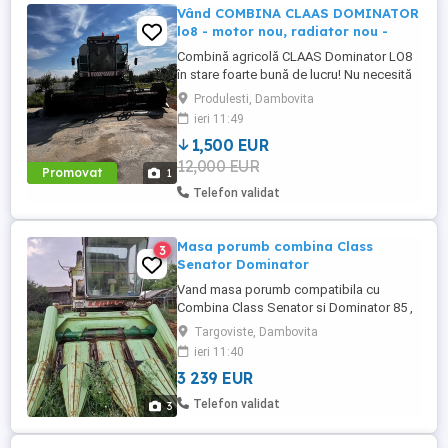
Vând COMBINA CLAAS DOMINATOR
lo8 - motor nou, radiator nou -
Combină agricolă CLAAS Dominator LO8
în stare foarte bună de lucru! Nu necesită
investiții majore pornește și lucrează
Produlesti, Dambovita
imediat! CLAAS Dominator LO8 combină
ieri 11:49
robustă, fiabilă Heder cereale (seria
1,500 EUR
287968) Heder echipament porumb (seria
12,000 EUR
5512) Sistem complet funcțional de
Promovat
1
treierat Întreținută ...
Telefon validat
Masa porumb combina Class
3
Senator Dominator
Vand masa porumb compatibila cu
Combina Class Senator si Dominator 85 ,
fără tocator Pentru detalii la telefon Este în
Targoviste, Dambovita
stare buna de funcționare
ieri 11:40
3 239 EUR
Telefon validat
3