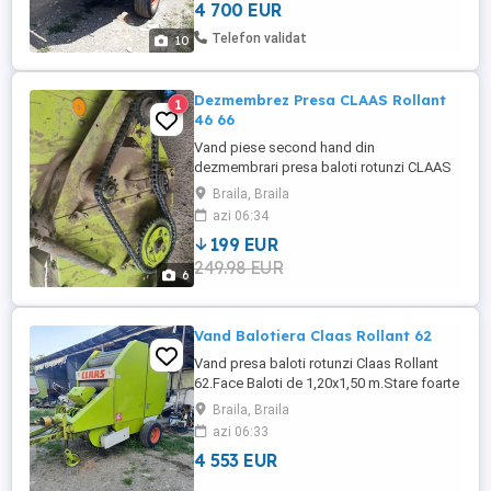
4 700 EUR
functionare. Tine presiunea pe ceas nu
scade!! Import recent.Nefolosita in
Telefon validat
10
Romania. Pret 4700 euro.Tel ...
Dezmembrez Presa CLAAS Rollant
1
46 66
Vand piese second hand din
dezmembrari presa baloti rotunzi CLAAS
ROLLANT 44 62 46 66. Tel O723 * * 894 * *
Braila, Braila
499
azi 06:34
199 EUR
249.98 EUR
6
Vand Balotiera Claas Rollant 62
Vand presa baloti rotunzi Claas Rollant
62.Face Baloti de 1,20x1,50 m.Stare foarte
buna.Uzura mica la lanturi si
Braila, Braila
pinioane.Legare electrica pe ata comanda
azi 06:33
din cabina tractorului. Accept orice
4 553 EUR
proba.Tine presiunea in cilindri.Nu scade
acul pe ceas.Import recent. Nefolosita in