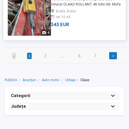
rotunzi CLAAS ROLLANT 46 SAU 66. Mufa
cu 4 pini. Stare buna de functionare. Pret
Braila, Braila
1800 Lei.TEL O774**934**629
ieri 10:44
343 EUR
4
›
‹
1
2
…
6
7
Publi24
Anunțuri
Auto moto
Utilaje
Claas
Categorii
Județe