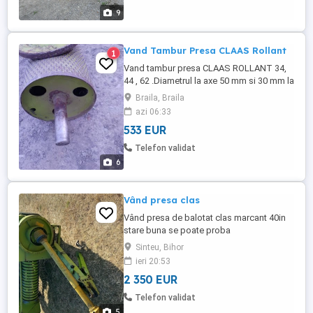
Romania.Pret 23900 Lei.Tel ...
9
Vand Tambur Presa CLAAS Rollant
1
Vand tambur presa CLAAS ROLLANT 34,
44 , 62 .Diametrul la axe 50 mm si 30 mm la
axul mic.Capace incluse.Pret 2800 LEI.TEL
Braila, Braila
O74426O31O
azi 06:33
533 EUR
Telefon validat
6
Vând presa clas
Vând presa de balotat clas marcant 40in
stare buna se poate proba
Sinteu, Bihor
ieri 20:53
2 350 EUR
Telefon validat
5