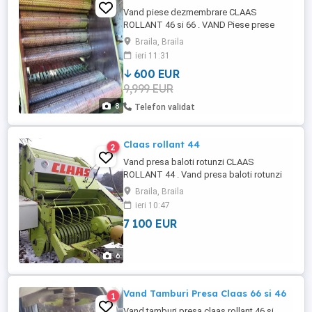
Vand piese dezmembrare CLAAS
ROLLANT 46 si 66 . VAND Piese prese
claas rollant 44,46,62,66 Din Dezmembrari:
Braila, Braila
pinion cu intinzator 60 euro pinion simplu
ieri 11:31
fi 30 80 euro pinion simplu 150 euro.
600 EUR
pinion dublu 200 euro tambur cu capace
9,999 EUR
600 euro Toate piesele sunt originale
Claas. DIVERSE ALTE PIESE. TEL . ...
8
Telefon validat
Claas rollant 44
2
Vand presa baloti rotunzi CLAAS
ROLLANT 44 . Vand presa baloti rotunzi
CLAAS ROLLANT 44 . Foarte putin
Braila, Braila
folosita..Marime baloti 1.20X1.20m. PICK-
ieri 10:47
UP 1.40M. Legator electric pe ata.Stare
7 100 EUR
foarte buna de functionare.Uzura
minima.Lanturi si pinioane in stare
perfecta. Import Recent.Accept orice
6
proba.pret ...
Vand Tamburi Presa Claas 66 si 46
1
Vand tamburi presa claas rollant 46 si