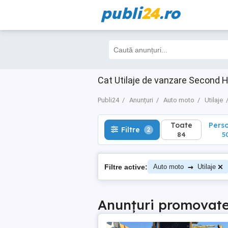
publi
24
.ro
Toate
Perso
Filtre
2
84
50
Cat Utilaje de vanzare Second 
Publi24
Anunțuri
Auto moto
Utilaje
Toate
Pers
Filtre
2
84
5
→
Filtre active:
Auto moto
Utilaje
Anunțuri promovat