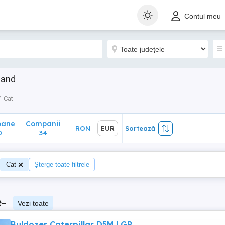
ane
Companii
RON
EUR
Sortează
Contul meu
34
Hand
Cat
oane
Companii
RON
EUR
Sortează
0
34
Cat
Șterge toate filtrele
e
–
Vezi toate
Buldozer Caterpillar D5M LGP