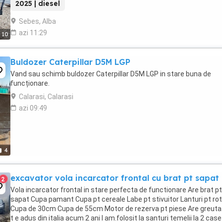
2025 | diesel
Sebes, Alba
azi 11:29
10
Buldozer Caterpillar D5M LGP
Vand sau schimb buldozer Caterpillar D5M LGP in stare buna de
funcționare.
Calarasi, Calarasi
azi 09:49
4
excavator vola incarcator frontal cu brat pt sapat
2
Vola incarcator frontal in stare perfecta de functionare Are brat pt
sapat Cupa pamant Cupa pt cereale Labe pt stivuitor Lanturi pt rot
Cupa de 30cm Cupa de 55cm Motor de rezerva pt piese Are greuta
t e adus din italia acum 2 ani l am.folosit la santuri temelii la 2 case