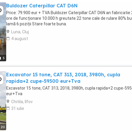
Buldozer Caterpillar CAT D6N
Price: 79.900 eur + TVA Buldozer Caterpillar CAT D6N an fabricatie
ore de funcționare 10.000 h greutate 22 tone cale de rulare 80% b
lamă 6 poziții Stare foarte buna.
Luna, Cluj
4 august
5
Excavator 15 tone, CAT 313, 2018, 3980h, cupla
rapida+2 cupe-59500 eur+Tva
Excavator 15 tone, CAT 313, 2018, 3980h, cupla rapida+2 cupe-59
eur+Tva
Chitila, Ilfov
31 iulie
20