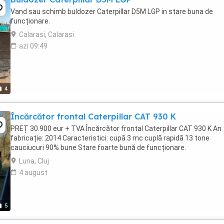
Vand sau schimb buldozer Caterpillar D5M LGP in stare buna de
funcționare.
Calarasi, Calarasi
azi 09:49
4
Încărcător frontal Caterpillar CAT 930 K
PREȚ 30.900 eur + TVA Încărcător frontal Caterpillar CAT 930 K An
fabricație: 2014 Caracteristici: cupă 3 mc cuplă rapidă 13 tone
cauciucuri 90% bune Stare foarte bună de funcționare.
Luna, Cluj
4 august
5