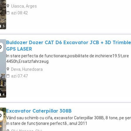
vanzare Cine este interesat ...
Uiasca, Arges
azi 08:42
5
Buldozer Dozer CAT D6 Excavator JCB + 3D Trimble
GPS LASER
In stare perfecta de functionare,posibilitate de inchiriere19.5t,ore
4450h,Ersatzfahrzeug.
Deva, Hunedoara
azi 07:47
4
Excavator Caterpillar 308B
Vând sau schimb cu cifa, excavator Caterpillar 308B, 8 tone, pe șen
în stare de funcționare perfectă , anul 2011