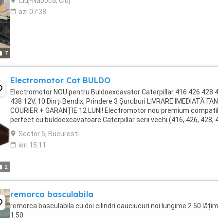
Cluj-Napoca, Cluj
azi 07:38
7
Electromotor Cat BULDO
Electromotor NOU pentru Buldoexcavator Caterpillar 416 426 428 
438 12V, 10 Dinți Bendix, Prindere 3 Șuruburi LIVRARE IMEDIATĂ FAN
COURIER + GARANȚIE 12 LUNI! Electromotor nou premium compatib
perfect cu buldoexcavatoare Caterpillar serii vechi (416, 426, 428, 
438) echipate cu motor Perkins ...
Sector 5, Bucuresti
ieri 15:11
2
remorca basculabila
remorca basculabila cu doi cilindri cauciucuri noi lungime 2.50 lăți
1.50