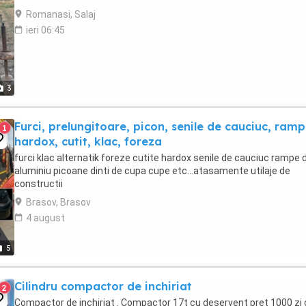
Romanasi, Salaj
ieri 06:45
3
Furci, prelungitoare, picon, senile de cauciuc, ramp
1
hardox, cutit, klac, foreza
furci klac alternatik foreze cutite hardox senile de cauciuc rampe 
aluminiu picoane dinti de cupa cupe etc...atasamente utilaje de
constructii
Brasov, Brasov
4 august
5
Cilindru compactor de inchiriat
2
Compactor de inchiriat . Compactor 17t cu deservent pret 1000 zi 