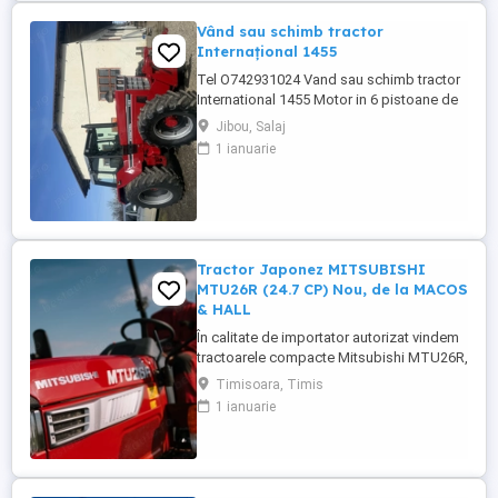
Vând sau schimb tractor
Internațional 1455
Tel O742931024 Vand sau schimb tractor
International 1455 Motor in 6 pistoane de
145 cai cu turbo Cilindru ajutător la ridicare
Jibou, Salaj
Tiranti față Cauciucuri in stare foarte buna
1 ianuarie
Tractorul se afla intr-o stare foarte buna,
fara defectiuni, toate reviziile au fost
facute si schimburi de consumabile, nu
necesita ...
Tractor Japonez MITSUBISHI
MTU26R (24.7 CP) Nou, de la MACOS
& HALL
În calitate de importator autorizat vindem
tractoarele compacte Mitsubishi MTU26R,
un tractor proiectat și fabricat integral în
Timisoara, Timis
Japonia, recunoscut pentru fiabilitatea sa
1 ianuarie
legendară și eficiența în spații restrânse.
Ideal pentru vii, livezi, sere sau lucrări
municipale. De ce să alegi Mitsubishi
MTU26R ...