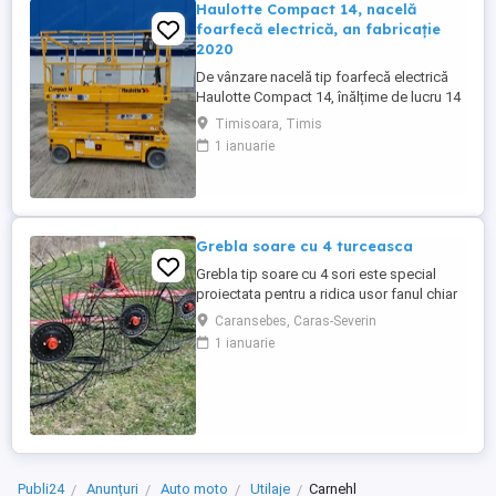
Haulotte Compact 14, nacelă
foarfecă electrică, an fabricație
2020
De vânzare nacelă tip foarfecă electrică
Haulotte Compact 14, înălțime de lucru 14
m, an fabricație 2020, ore funcționare 570,
Timisoara, Timis
stare foarte bună de funcționarepreț 7000
1 ianuarie
euro +TVA
Grebla soare cu 4 turceasca
Grebla tip soare cu 4 sori este special
proiectata pentru a ridica usor fanul chiar
de pe un teren accidentat.De asemenea
Caransebes, Caras-Severin
aceasta grebla poate fi utilizata pentru
1 ianuarie
adunat,rasfirat sau intors fanul. Transport
in toata tara
Publi24
Anunțuri
Auto moto
Utilaje
Carnehl