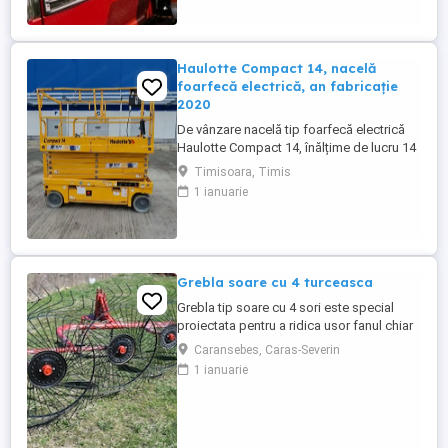
Ideal pentru vii, livezi, sere sau lucrări
municipale. De ce să alegi Mitsubishi
MTU26R ...
Haulotte Compact 14, nacelă
foarfecă electrică, an fabricație
2020
De vânzare nacelă tip foarfecă electrică
Haulotte Compact 14, înălțime de lucru 14
m, an fabricație 2020, ore funcționare 570,
Timisoara, Timis
stare foarte bună de funcționarepreț 7000
1 ianuarie
euro +TVA
Grebla soare cu 4 turceasca
Grebla tip soare cu 4 sori este special
proiectata pentru a ridica usor fanul chiar
de pe un teren accidentat.De asemenea
Caransebes, Caras-Severin
aceasta grebla poate fi utilizata pentru
1 ianuarie
adunat,rasfirat sau intors fanul. Transport
in toata tara