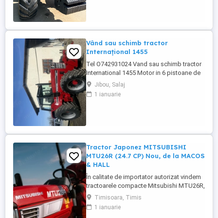
Vând sau schimb tractor
Internațional 1455
Tel O742931024 Vand sau schimb tractor
International 1455 Motor in 6 pistoane de
145 cai cu turbo Cilindru ajutător la ridicare
Jibou, Salaj
Tiranti față Cauciucuri in stare foarte buna
1 ianuarie
Tractorul se afla intr-o stare foarte buna,
fara defectiuni, toate reviziile au fost
facute si schimburi de consumabile, nu
necesita ...
Tractor Japonez MITSUBISHI
MTU26R (24.7 CP) Nou, de la MACOS
& HALL
În calitate de importator autorizat vindem
tractoarele compacte Mitsubishi MTU26R,
un tractor proiectat și fabricat integral în
Timisoara, Timis
Japonia, recunoscut pentru fiabilitatea sa
1 ianuarie
legendară și eficiența în spații restrânse.