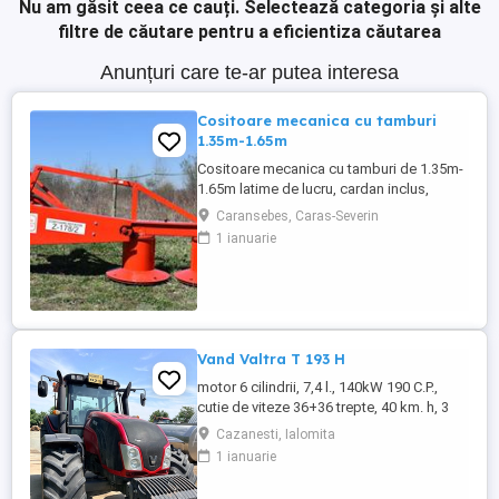
Nu am găsit ceea ce cauți.
Selectează categoria și alte
filtre de căutare pentru a eficientiza căutarea
Anunțuri care te-ar putea interesa
Cositoare mecanica cu tamburi
1.35m-1.65m
Cositoare mecanica cu tamburi de 1.35m-
1.65m latime de lucru, cardan inclus,
prelata, cheie de cutite Transport in toate
Caransebes, Caras-Severin
judetele
1 ianuarie
Vand Valtra T 193 H
motor 6 cilindrii, 7,4 l., 140kW 190 C.P.,
cutie de viteze 36+36 trepte, 40 km. h, 3
prize hidraulice, 650 65 r 42 spate, 540 65 r
Cazanesti, Ialomita
30, 6.240 ore, an 2013, TVA inclus în preț.
1 ianuarie