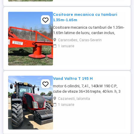
Cositoare mecanica cu tamburi
1.35m-1.65m
Cositoare mecanica cu tamburi de 1.35m-
1.65m latime de lucru, cardan inclus,
prelata, cheie de cutite Transport in toate
Caransebes, Caras-Severin
judetele
1 ianuarie
Vand Valtra T 193 H
motor 6 cilindrii, 7,4 l., 140kW 190 C.P.,
cutie de viteze 36+36 trepte, 40 km. h, 3
prize hidraulice, 650 65 r 42 spate, 540 65 r
Cazanesti, Ialomita
30, 6.240 ore, an 2013, TVA inclus în preț.
1 ianuarie