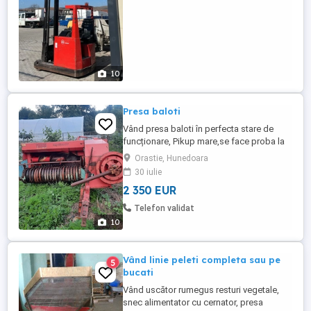
10
Presa baloti
Vând presa baloti în perfecta stare de
funcționare, Pikup mare,se face proba la
fata locului ,cardan inclus mai multe
Orastie, Hunedoara
informații la telefon
30 iulie
2 350 EUR
Telefon validat
10
Vând linie peleti completa sau pe
5
bucati
Vând uscător rumegus resturi vegetale,
snec alimentator cu cernator, presa