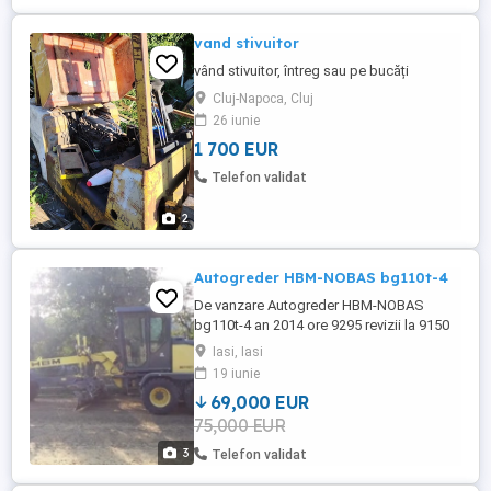
vand stivuitor
vând stivuitor, întreg sau pe bucăți
Cluj-Napoca, Cluj
26 iunie
1 700 EUR
Telefon validat
2
Autogreder HBM-NOBAS bg110t-4
De vanzare Autogreder HBM-NOBAS
bg110t-4 an 2014 ore 9295 revizii la 9150
ore functioneaza ireprosabil factura
Iasi, Iasi
fiscala cu tva. pretul afisat nu contine tva
19 iunie
69,000 EUR
75,000 EUR
3
Telefon validat