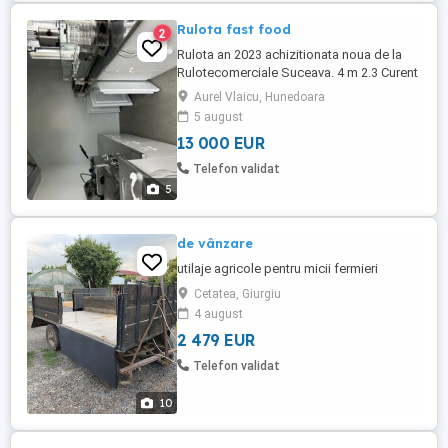
Rulota fast food
2
Rulota an 2023 achizitionata noua de la
Rulotecomerciale Suceava. 4 m 2.3 Curent
220v Pe o singura axa (poate fi trasa cu
Aurel Vlaicu, Hunedoara
cat B) Geamuri termopan glisante Hotă
5 august
profesională Chiuveta cu pompa
13 000 EUR
apa(alimentare bidon) Boxa pe protap
pentru butelie Doua congelatoare mici Un
Telefon validat
frigider mic Aparar shaorma(nefolosit)
5
Friteuza ...
de vânzare
utilaje agricole pentru micii fermieri
Cetatea, Giurgiu
4 august
2 479 EUR
Telefon validat
10