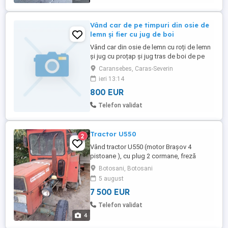
Vând car de pe timpuri din osie de
lemn și fier cu jug de boi
Vând car din osie de lemn cu roți de lemn
și jug cu proțap și jug tras de boi de pe
timpuri cu loitre din lemn făcute ornament.
Caransebes, Caras-Severin
Preț 800 eur.
ieri 13:14
800 EUR
Telefon validat
Tractor U550
2
Vând tractor U550 (motor Brașov 4
pistoane ), cu plug 2 cormane, freză
poloneză aproape nouă, și cositoare
Botosani, Botosani
rotativă de 1,65 m. Preț 7500 euro.
5 august
7 500 EUR
Telefon validat
4