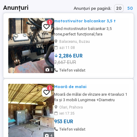
Anunțuri
20
50
Anunțuri pe pagină:
motostivuitor balcankar 3,5 t
1
vând motostivuitor balcankar 3,5
tone,perfect funcțional,fara
baterie.necesita vopsire
Balaceanu, Buzau
azi 11:08
2,286 EUR
2,667 EUR
3
Telefon validat
Moară de malai
1
Moară de mălai de vînzare are 4 tavaluci 1
fix și 3 mobili Lungimea +Diametru
tavalucilor 800-250 mm Productivitatea
Olari, Prahova
800kg h Nr telefon lari Prahova Preț5000 lei
ieri 17:35
negociate
953 EUR
Telefon validat
4