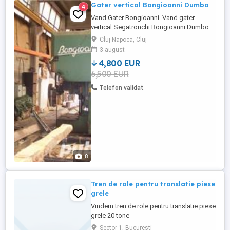
Gater vertical Bongioanni Dumbo
4
Vand Gater Bongioanni. Vand gater
vertical Segatronchi Bongioanni Dumbo
cu volante 1100mm, carucior de taiere
Cluj-Napoca, Cluj
electric. Informatii la: ., data fabricatiei:
3 august
1996, kilometraj: 1000, tip de combustibil:
4,800 EUR
Electrica Putem discuta si o parte din bani
6,500 EUR
in cherestea si grizi
Telefon validat
8
Tren de role pentru translatie piese
grele
Vindem tren de role pentru translatie piese
grele 20 tone
Sector 1, Bucuresti