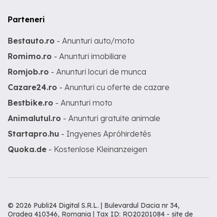
Parteneri
Bestauto.ro
- Anunturi auto/moto
Romimo.ro
- Anunturi imobiliare
Romjob.ro
- Anunturi locuri de munca
Cazare24.ro
- Anunturi cu oferte de cazare
Bestbike.ro
- Anunturi moto
Animalutul.ro
- Anunturi gratuite animale
Startapro.hu
- Ingyenes Apróhirdetés
Quoka.de
- Kostenlose Kleinanzeigen
© 2026 Publi24 Digital S.R.L. | Bulevardul Dacia nr 34,
Oradea 410346, Romania | Tax ID: RO20201084 -
site de