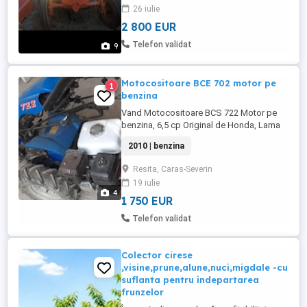
euro negociabil Mai multe detalii la telefon
26 iulie
2 800 EUR
Telefon validat
9
Motocositoare BCE 702 motor pe
1
benzina
Vand Motocositoare BCS 722 Motor pe
benzina, 6,5 cp Original de Honda, Lama
de Taiere 1,50 m Stare buna de
2010 | benzina
functionare Pret, 1750 euro neg. Tel.
Resita, Caras-Severin
19 iulie
4
1 750 EUR
Telefon validat
Colector cirese
,visine,prune,alune,nuci,migdale -cu
suflanta pentru indepartarea
frunzelor