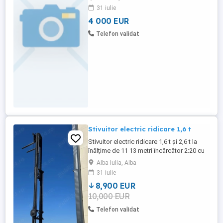
31 iulie
4 000 EUR
Telefon validat
Stivuitor electric ridicare 1,6 t
Stivuitor electric ridicare 1,6 t și 2,6 t la
înălțime de 11 13 metri încărcător 2:20 cu
încărcare lateral; foarte practic printre
Alba Iulia, Alba
rafturi. Dispunem si de rafturi cu inaltimi
31 iulie
mari. Adus din Spania, neinmatriculat. La
8,900 EUR
achizitionarea mai multor produse se
10,000 EUR
aplica un discount !!!
Telefon validat