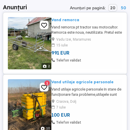
Anunțuri
20
50
Anunțuri pe pagină:
Vand remorca
Vand remorca pt tractor sau motocultor.
Remorca este noua, neutilizata. Pretul este
negociabil.
Vadu Izei, Maramures
15 iulie
991 EUR
Telefon validat
2
Vand utilaje agricole personale
1
Vand utilaje agricole personale In stare de
funcționare fara probleme,utilajele sunt
personale din ferma Nu ma ocup cu
Craiova, Dolj
vanzari. Detalii la telefon
7 iulie
100 EUR
Telefon validat
10