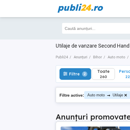
publi
24
.ro
Toate
Perso
Filtre
2
260
226
Utilaje de vanzare Second Hand
Publi24
Anunțuri
Bihor
Auto moto
Toate
Pers
Filtre
2
260
22
→
Filtre active:
Auto moto
Utilaje
Anunțuri promovat