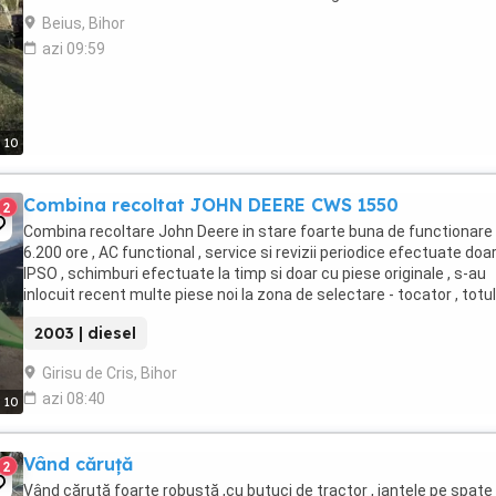
Beius, Bihor
azi 09:59
10
Combina recoltat JOHN DEERE CWS 1550
2
Combina recoltare John Deere in stare foarte buna de functionare 
6.200 ore , AC functional , service si revizii periodice efectuate doar
IPSO , schimburi efectuate la timp si doar cu piese originale , s-au
inlocuit recent multe piese noi la zona de selectare - tocator , totul
demonstrabil cu facturi ...
2003 | diesel
Girisu de Cris, Bihor
azi 08:40
10
Vând căruță
2
Vând căruță foarte robustă ,cu butuci de tractor , jantele pe spate