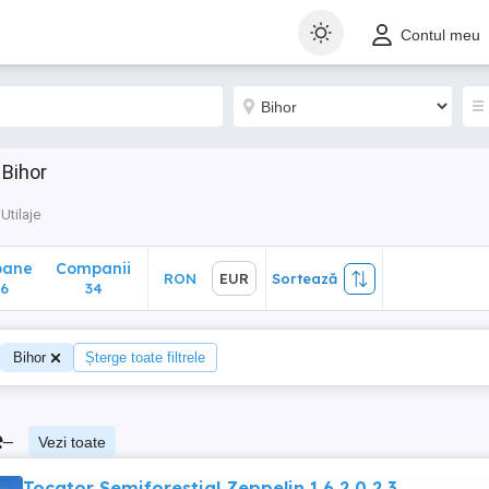
ane
Companii
RON
EUR
Sortează
Contul meu
34
 Bihor
Utilaje
oane
Companii
RON
EUR
Sortează
6
34
Bihor
Șterge toate filtrele
e
–
Vezi toate
Tocator Semiforestial Zeppelin 1.6 2.0 2.3