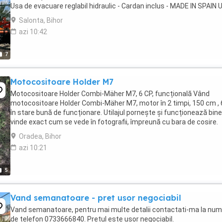
Usa de evacuare reglabil hidraulic - Cardan inclus - MADE IN SPAIN Ut
forestier pentru ...
Salonta, Bihor
azi 10:42
7
Motocositoare Holder M7
Motocositoare Holder Combi-Mäher M7, 6 CP, funcțională Vând
motocositoare Holder Combi-Mäher M7, motor în 2 timpi, 150 cm , 
în stare bună de funcționare. Utilajul pornește și funcționează bine
vinde exact cum se vede în fotografii, împreună cu bara de cosire.
Ideală pentru cosirea ierbii și ...
Oradea, Bihor
azi 10:21
5
Vand semanatoare - pret usor negociabil
Vand semanatoare, pentru mai multe detalii contactati-ma la num
de telefon 0733666840. Pretul este usor negociabil.