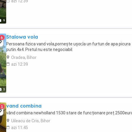
azi 12:39
9
Stalowa vola
6
Persoana fizica vand vola,pornește ușor,la un furtun de apa picura
putin.4x4. Pretul nu este negociabil.
Oradea, Bihor
azi 12:39
3
vand combina
1
vând combina newholland 1530 stare de funcționare preț 2500eur
Uileacu de Cris, Bihor
azi 11:45