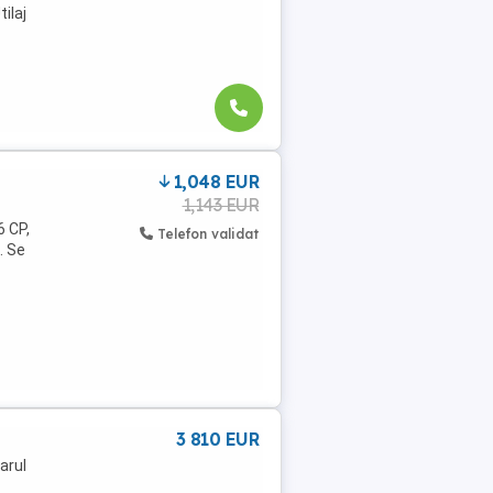
ilaj
1,048 EUR
1,143 EUR
6 CP,
Telefon validat
. Se
3 810 EUR
arul