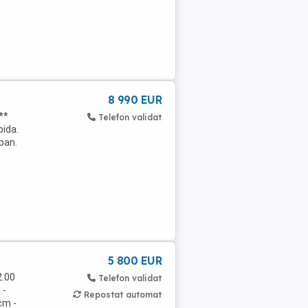
8 990 EUR
**
Telefon validat
pida.
apan.
5 800 EUR
2.00
Telefon validat
 -
Repostat automat
cm -