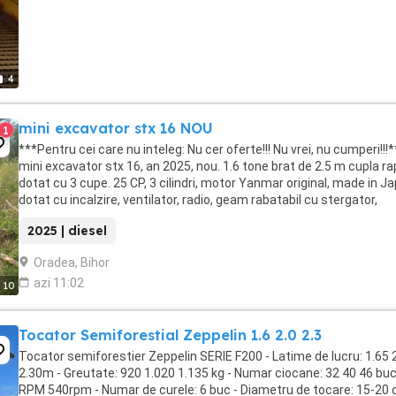
4
mini excavator stx 16 NOU
1
***Pentru cei care nu inteleg: Nu cer oferte!!! Nu vrei, nu cumperi!!!*
mini excavator stx 16, an 2025, nou. 1.6 tone brat de 2.5 m cupla ra
dotat cu 3 cupe. 25 CP, 3 cilindri, motor Yanmar original, made in J
dotat cu incalzire, ventilator, radio, geam rabatabil cu stergator,
instinctor, ...
2025 | diesel
Oradea, Bihor
azi 11:02
10
Tocator Semiforestial Zeppelin 1.6 2.0 2.3
Tocator semiforestier Zeppelin SERIE F200 - Latime de lucru: 1.65 
2.30m - Greutate: 920 1.020 1.135 kg - Numar ciocane: 32 40 46 buc
RPM 540rpm - Numar de curele: 6 buc - Diametru de tocare: 15-20 