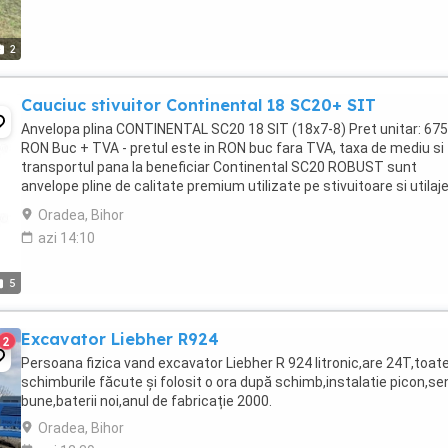
2
Cauciuc stivuitor Continental 18 SC20+ SIT
Anvelopa plina CONTINENTAL SC20 18 SIT (18x7-8) Pret unitar: 675
RON Buc + TVA - pretul este in RON buc fara TVA, taxa de mediu si
transportul pana la beneficiar Continental SC20 ROBUST sunt
anvelope pline de calitate premium utilizate pe stivuitoare si utilaj
industriale. Anvelope pline cu recomandare ...
Oradea, Bihor
azi 14:10
5
Excavator Liebher R924
2
Persoana fizica vand excavator Liebher R 924 litronic,are 24T,toat
schimburile făcute și folosit o ora după schimb,instalatie picon,sen
bune,baterii noi,anul de fabricație 2000.
Oradea, Bihor