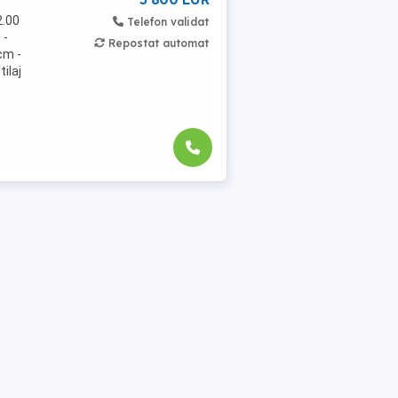
2.00
Telefon validat
 -
Repostat automat
cm -
ilaj