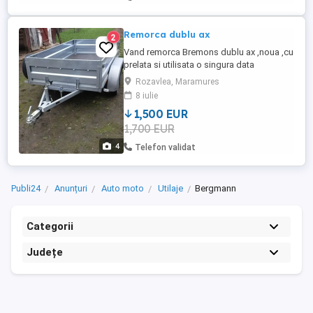
Remorca dublu ax
2
Vand remorca Bremons dublu ax ,noua ,cu
prelata si utilisata o singura data
,inmatriculata cu carte in Franta .
Rozavlea, Maramures
8 iulie
1,500 EUR
1,700 EUR
4
Telefon validat
Publi24
Anunțuri
Auto moto
Utilaje
Bergmann
Categorii
Județe