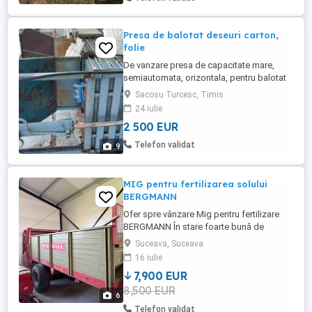
Presa de balotat deseuri carton,
folie
De vanzare presa de capacitate mare,
semiautomata, orizontala, pentru balotat
deseuri de ambalaje de carton, folie, Pet.
Sacosu Turcesc, Timis
Greutate balot aprox. 200-400 kg in functie
24 iulie
de material. Alimentare curent trifazic.
2 500 EUR
Telefon validat
9
MIG pentru fertilizarea solului
BERGMANN
Ofer spre vânzare Mig pentru fertilizare
BERGMANN În stare foarte bună de
funcționare Vopsea originală Cauciucuri
Suceava, Suceava
foarte bune Pentru detalii suplimentare
16 iulie
sunați la (
7,900 EUR
8,500 EUR
6
Telefon validat