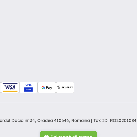
levardul Dacia nr 34, Oradea 410346, Romania | Tax ID: RO20201084