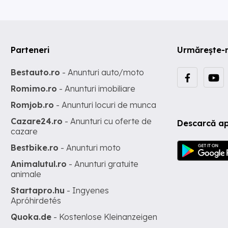
Parteneri
Urmărește-
Bestauto.ro
- Anunturi auto/moto
Romimo.ro
- Anunturi imobiliare
Romjob.ro
- Anunturi locuri de munca
Cazare24.ro
- Anunturi cu oferte de
Descarcă ap
cazare
Bestbike.ro
- Anunturi moto
Animalutul.ro
- Anunturi gratuite
animale
Startapro.hu
- Ingyenes
Apróhirdetés
Quoka.de
- Kostenlose Kleinanzeigen