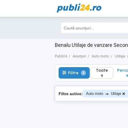
publi
24
.ro
Toate
Perso
Filtre
2
4
4
Benalu Utilaje de vanzare Seco
Publi24
Anunțuri
Auto moto
Utilaje
Toate
Pers
Filtre
2
4
→
Filtre active:
Auto moto
Utilaje