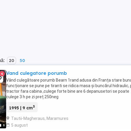
nă:
20
50
Vand culegatore porumb
4
Vând culegătoare porumb Bearn 1rand adusa din Franța stare bun
funcționare se pune pe tiranti se ridica masa și buncărul hidraulic, 
tractor fara cabina ,culege forte bine are 6 depanusetori se poate
culege 3 h pe zi preț 250neg
3
1995 | 9 cm
Tautii-Magheraus, Maramures
5 august
6