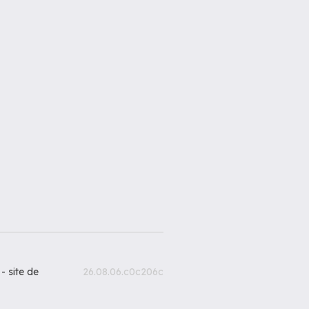
 -
site de
26.08.06.c0c206c