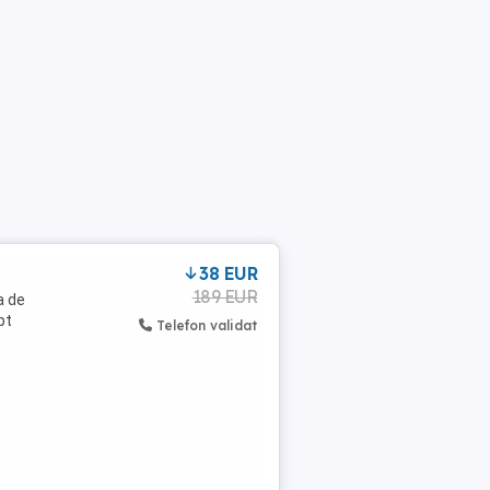
38 EUR
189 EUR
a de
pt
Telefon validat