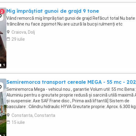
Mig împrăștiat gunoi de grajd 9 tone
2
Vând remorcă mig împrăștiat gunoi de grajd Refăcut total Nu bate
trăncăne nu face zgomot Nu are uzură la bucși rulmenți etc
Craiova, Dolj
29 iulie
9
Semiremorca transport cereale MEGA - 55 mc - 20
Semiremorca Mega - vehicul nou , garantie Volum util: 55 mc Bena:
Aluminiu pentru o greutate proprie redusă și sarcină utilă maximă 
și suspensie: Axe SAF Frane disc , Prima axă liftantă] Sistem de
basculare : Cilindru hidraulic HYVA Greutate proprie: Aprox. 6.300 kg
(permite o încărcare ...
Constanta, Constanta
15 iulie