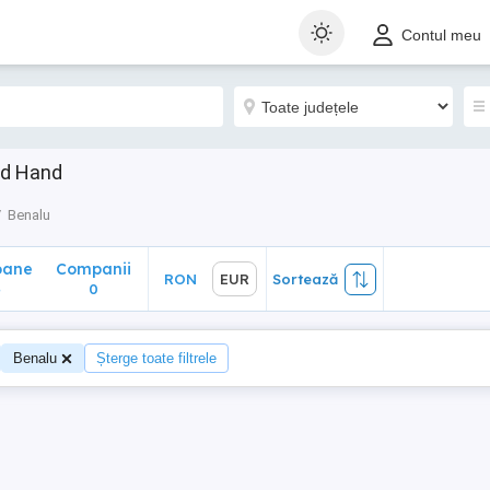
ane
Companii
RON
EUR
Sortează
Contul meu
0
nd Hand
Benalu
oane
Companii
RON
EUR
Sortează
4
0
Benalu
Șterge toate filtrele