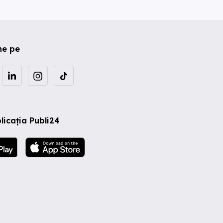
ne pe
licația Publi24