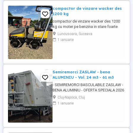
compactor de vinzare wacker des
1200 kg
compactor de vinzare wacker des 1200
kg cu moter pe benzina in stare foarte
buna de functionare cu vibratie si apa pt
Luncusoara, Suceava
valurii pentru mai multe detalii pe watzup
1 ianuarie
darius
Semiremorci ZASLAW - bena
ALUMINIU - Vol. 24 m3 - 61 m3
- SEMIREMORCI BASCULABILE ZASLAW -
BENA ALUMINIU - OFERTA SPECIALA 2026
!! - VEHICULE NOI - ( pe stoc SAU în
Cluj-Napoca, Cluj
fabricație ZASLAW - cu termen SCURT de
1 ianuarie
livrare ) DESCRIERE VEHICULE : -
Semiremorci basculabile din ALUMINIU,
bena ultra- usoara , destinate transportului
de cereale si al altor materiale ...