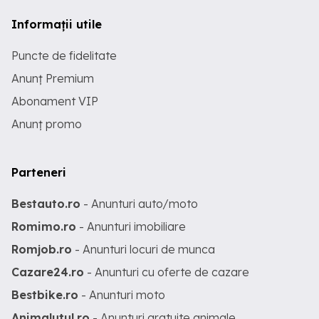
Informații utile
Puncte de fidelitate
Anunț Premium
Abonament VIP
Anunț promo
Parteneri
Bestauto.ro
- Anunturi auto/moto
Romimo.ro
- Anunturi imobiliare
Romjob.ro
- Anunturi locuri de munca
Cazare24.ro
- Anunturi cu oferte de cazare
Bestbike.ro
- Anunturi moto
Animalutul.ro
- Anunturi gratuite animale