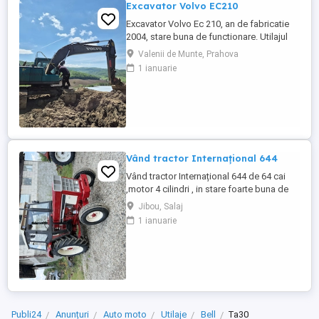
Excavator Volvo EC210
Excavator Volvo Ec 210, an de fabricatie
2004, stare buna de functionare. Utilajul
are cupla hidarulica rapida, linii hidraulice
Valenii de Munte, Prahova
auxiliare pentru picon, foarfeca, etc.
1 ianuarie
Motorul este Deutz-Volvo cu racire pe
apa.Cale de rulare noua, schimbat anul
trecut lanturi, role, stelute. Proprietar
persoana juridica.Pretul ...
Vând tractor Internațional 644
Vând tractor Internațional 644 de 64 cai
,motor 4 cilindri , in stare foarte buna de
functionare, cutie de viteze mecanica cu 2
Jibou, Salaj
manete ,ambreiaj priza, cauciucuri in stare
1 ianuarie
bună ,fara defecte, revizie facuta,
schimburi de consumabile facute, nu
necesita investitii. Preț 5200
Publi24
Anunțuri
Auto moto
Utilaje
Bell
Ta30