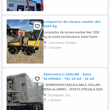
paleti faca cupa Pentru mai multe detalii
foto video puteti contacta Darius ...
compactor de vinzare wacker des
1200 kg
compactor de vinzare wacker des 1200
kg cu moter pe benzina in stare foarte
buna de functionare cu vibratie si apa pt
Luncusoara, Suceava
valurii pentru mai multe detalii pe watzup
1 ianuarie
darius
Semiremorci ZASLAW - bena
ALUMINIU - Vol. 24 m3 - 61 m3
- SEMIREMORCI BASCULABILE ZASLAW -
BENA ALUMINIU - OFERTA SPECIALA 2026
!! - VEHICULE NOI - ( pe stoc SAU în
Cluj-Napoca, Cluj
fabricație ZASLAW - cu termen SCURT de
1 ianuarie
livrare ) DESCRIERE VEHICULE : -
Semiremorci basculabile din ALUMINIU,