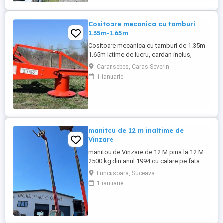
Cositoare mecanica cu tamburi
1.35m-1.65m
Cositoare mecanica cu tamburi de 1.35m-
1.65m latime de lucru, cardan inclus,
prelata, cheie de cutite Transport in toate
Caransebes, Caras-Severin
judetele
1 ianuarie
manitou de 12 m inaltime de
Vinzare
manitou de Vinzare de 12 M pina la 12 M
2500 kg din anul 1994 cu calare pe fata
greutate lui 9500 kg utilajul este in
Luncusoara, Suceava
Luncusoara Jud Suceava in stare buna de
1 ianuarie
Functionare se vinde doar cu Furci pt
paleti faca cupa Pentru mai multe detalii
foto video puteti contacta Darius ...