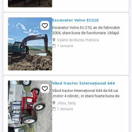
bena ultra- usoara , destinate transportului
de cereale si al altor materiale ...
Excavator Volvo EC210
Excavator Volvo Ec 210, an de fabricatie
2004, stare buna de functionare. Utilajul
are cupla hidarulica rapida, linii hidraulice
Valenii de Munte, Prahova
auxiliare pentru picon, foarfeca, etc.
1 ianuarie
Motorul este Deutz-Volvo cu racire pe
apa.Cale de rulare noua, schimbat anul
trecut lanturi, role, stelute. Proprietar
persoana juridica.Pretul ...
Vând tractor Internațional 644
Vând tractor Internațional 644 de 64 cai
,motor 4 cilindri , in stare foarte buna de
functionare, cutie de viteze mecanica cu 2
Jibou, Salaj
manete ,ambreiaj priza, cauciucuri in stare
1 ianuarie
bună ,fara defecte, revizie facuta,
schimburi de consumabile facute, nu
necesita investitii. Preț 5200