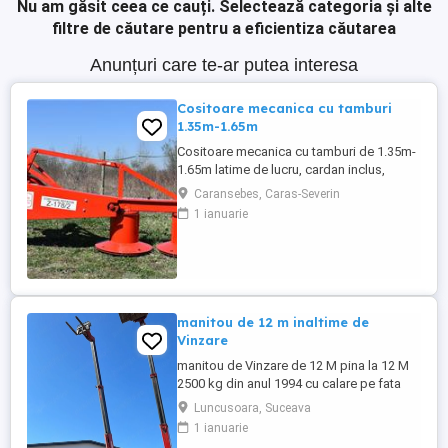
Nu am găsit ceea ce cauți.
Selectează categoria și alte
filtre de căutare pentru a eficientiza căutarea
Anunțuri care te-ar putea interesa
Cositoare mecanica cu tamburi
1.35m-1.65m
Cositoare mecanica cu tamburi de 1.35m-
1.65m latime de lucru, cardan inclus,
prelata, cheie de cutite Transport in toate
Caransebes, Caras-Severin
judetele
1 ianuarie
manitou de 12 m inaltime de
Vinzare
manitou de Vinzare de 12 M pina la 12 M
2500 kg din anul 1994 cu calare pe fata
greutate lui 9500 kg utilajul este in
Luncusoara, Suceava
Luncusoara Jud Suceava in stare buna de
1 ianuarie
Functionare se vinde doar cu Furci pt