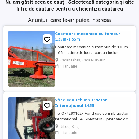
Nu am găsit ceea ce cauți.
Selectează categoria și alte
filtre de căutare pentru a eficientiza căutarea
Anunțuri care te-ar putea interesa
Cositoare mecanica cu tamburi
1.35m-1.65m
Cositoare mecanica cu tamburi de 1.35m-
1.65m latime de lucru, cardan inclus,
prelata, cheie de cutite Transport in toate
Caransebes, Caras-Severin
judetele
1 ianuarie
Vând sau schimb tractor
Internațional 1455
Tel O742931024 Vand sau schimb tractor
International 1455 Motor in 6 pistoane de
145 cai cu turbo Cilindru ajutător la ridicare
Jibou, Salaj
Tiranti față Cauciucuri in stare foarte buna
1 ianuarie
Tractorul se afla intr-o stare foarte buna,