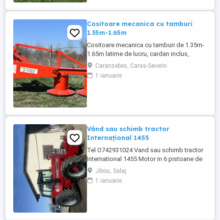
Cositoare mecanica cu tamburi
1.35m-1.65m
Cositoare mecanica cu tamburi de 1.35m-
1.65m latime de lucru, cardan inclus,
prelata, cheie de cutite Transport in toate
Caransebes, Caras-Severin
judetele
1 ianuarie
Vând sau schimb tractor
Internațional 1455
Tel O742931024 Vand sau schimb tractor
International 1455 Motor in 6 pistoane de
145 cai cu turbo Cilindru ajutător la ridicare
Jibou, Salaj
Tiranti față Cauciucuri in stare foarte buna
1 ianuarie
Tractorul se afla intr-o stare foarte buna,
fara defectiuni, toate reviziile au fost
facute si schimburi de consumabile, nu
necesita ...