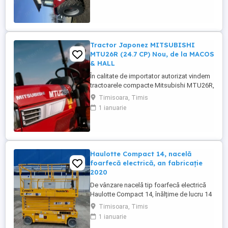
fara defectiuni, toate reviziile au fost
facute si schimburi de consumabile, nu
necesita ...
Tractor Japonez MITSUBISHI
MTU26R (24.7 CP) Nou, de la MACOS
& HALL
În calitate de importator autorizat vindem
tractoarele compacte Mitsubishi MTU26R,
un tractor proiectat și fabricat integral în
Timisoara, Timis
Japonia, recunoscut pentru fiabilitatea sa
1 ianuarie
legendară și eficiența în spații restrânse.
Ideal pentru vii, livezi, sere sau lucrări
municipale. De ce să alegi Mitsubishi
MTU26R ...
Haulotte Compact 14, nacelă
foarfecă electrică, an fabricație
2020
De vânzare nacelă tip foarfecă electrică
Haulotte Compact 14, înălțime de lucru 14
m, an fabricație 2020, ore funcționare 570,
Timisoara, Timis
stare foarte bună de funcționarepreț 7000
1 ianuarie
euro +TVA