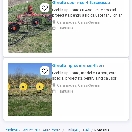
Grebla soare cu 4 turceasca
Grebla tip soare cu 4 sori este special
proiectata pentru a ridica usor fanul chiar
de pe un teren accidentat.De asemenea
Caransebes, Caras-Severin
aceasta grebla poate fi utilizata pentru
1 ianuarie
adunat,rasfirat sau intors fanul. Transport
in toata tara
Grebla tip soare cu 4 sori
Grebla tip soare, model cu 4 sori, este
special proiectata pentru a ridica usor
fanul chiar de pe un teren accidentat. De
Caransebes, Caras-Severin
asemenea aceasta grebla poate fi utilizata
1 ianuarie
pentru adunat,rasfirat sau intors fanul. La
asezarea fiecarei roti s-au utilizat 2
rulmenti capsati intr-un lagar. Transport in
toata ...
Publi24
Anunțuri
Auto moto
Utilaje
Bell
Romania