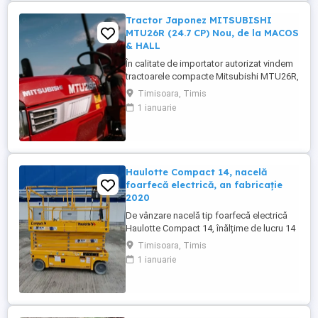
Tractor Japonez MITSUBISHI
MTU26R (24.7 CP) Nou, de la MACOS
& HALL
În calitate de importator autorizat vindem
tractoarele compacte Mitsubishi MTU26R,
un tractor proiectat și fabricat integral în
Timisoara, Timis
Japonia, recunoscut pentru fiabilitatea sa
1 ianuarie
legendară și eficiența în spații restrânse.
Ideal pentru vii, livezi, sere sau lucrări
municipale. De ce să alegi Mitsubishi
MTU26R ...
Haulotte Compact 14, nacelă
foarfecă electrică, an fabricație
2020
De vânzare nacelă tip foarfecă electrică
Haulotte Compact 14, înălțime de lucru 14
m, an fabricație 2020, ore funcționare 570,
Timisoara, Timis
stare foarte bună de funcționarepreț 7000
1 ianuarie
euro +TVA