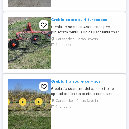
Grebla soare cu 4 turceasca
Grebla tip soare cu 4 sori este special
proiectata pentru a ridica usor fanul chiar
de pe un teren accidentat.De asemenea
Caransebes, Caras-Severin
aceasta grebla poate fi utilizata pentru
1 ianuarie
adunat,rasfirat sau intors fanul. Transport
in toata tara
Grebla tip soare cu 4 sori
Grebla tip soare, model cu 4 sori, este
special proiectata pentru a ridica usor
fanul chiar de pe un teren accidentat. De
Caransebes, Caras-Severin
asemenea aceasta grebla poate fi utilizata
1 ianuarie
pentru adunat,rasfirat sau intors fanul. La
asezarea fiecarei roti s-au utilizat 2
rulmenti capsati intr-un lagar. Transport in
toata ...