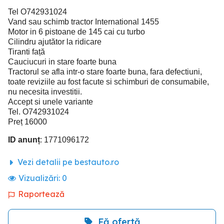
Tel O742931024
Vand sau schimb tractor International 1455
Motor in 6 pistoane de 145 cai cu turbo
Cilindru ajutător la ridicare
Tiranti față
Cauciucuri in stare foarte buna
Tractorul se afla intr-o stare foarte buna, fara defectiuni,
toate reviziile au fost facute si schimburi de consumabile,
nu necesita investitii.
Accept si unele variante
Tel. O742931024
Preț 16000
ID anunț
: 1771096172
Vezi detalii pe bestauto.ro
Vizualizări:
0
Raportează
Fă ofertă