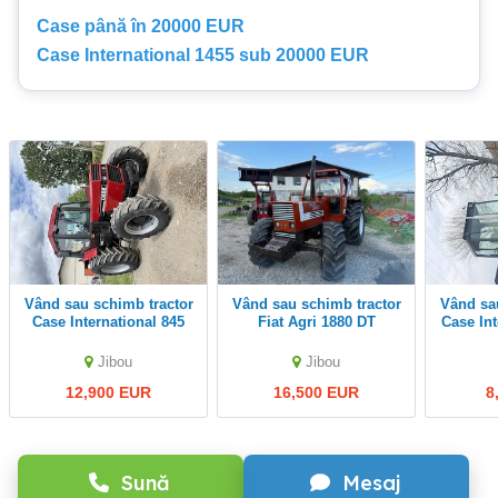
Case până în 20000 EUR
Case International 1455 sub 20000 EUR
Vând sau schimb tractor
Vând sau schimb tractor
Vând sau schimb tractor
Case International 845
Fiat Agri 1880 DT
Case Int
XL
Jibou
Jibou
12,900 EUR
16,500 EUR
8
Sună
Mesaj