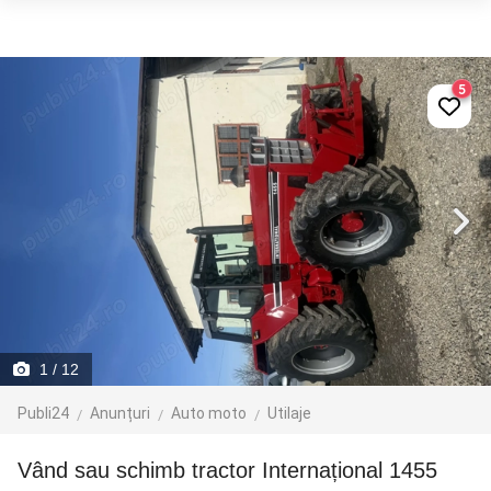
5
1
/ 12
Publi24
Anunțuri
Auto moto
Utilaje
Vând sau schimb tractor Internațional 1455