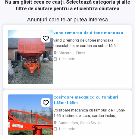
Nu am găsit ceea ce cauți.
Selectează categoria și alte
filtre de căutare pentru a eficientiza căutarea
Anunțuri care te-ar putea interesa
vand remorca de 6 tone monoaxa
vând 2 remorci de 6 tone monoaxa
basculabile pe cardan cu subar fără
sudaturi și rupturi mai multe detalii la
Chizatau, Timis
telefon
1 ianuarie
Cositoare mecanica cu tamburi
1.35m-1.65m
Cositoare mecanica cu tamburi de 1.35m-
1.65m latime de lucru, cardan inclus,
prelata, cheie de cutite Transport in toate
Caransebes, Caras-Severin
judetele
1 ianuarie