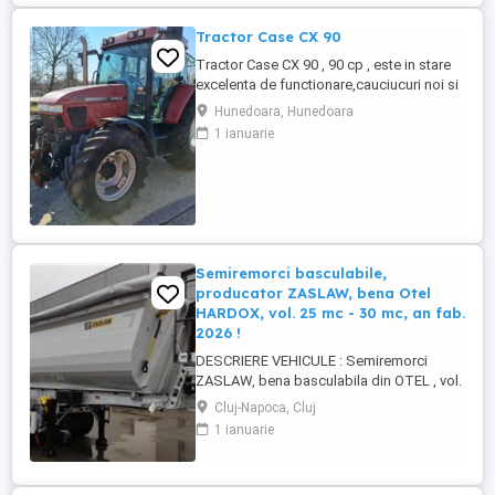
Tractor Case CX 90
Tractor Case CX 90 , 90 cp , este in stare
excelenta de functionare,cauciucuri noi si
in fata si pe spate ,hidraulic pe fata ,
Hunedoara, Hunedoara
hidraulic pe spate perfect functionale ,
1 ianuarie
sase iesiri hidraulice pe spate ,intalatie
electrica perfect functionala , sase lumini
de lucru pe fata si patru pe spate ,stare
tehnica ...
Semiremorci basculabile,
producator ZASLAW, bena Otel
HARDOX, vol. 25 mc - 30 mc, an fab.
2026 !
DESCRIERE VEHICULE : Semiremorci
ZASLAW, bena basculabila din OTEL , vol.
24 mc - 30 mc, (stoc nou 2026 sau in
Cluj-Napoca, Cluj
fabricatie ZASLAW) . DETALII: -
1 ianuarie
Semiremorci basculabile pe 3 axe, bena
constructie din OTEL , sectiune
semirotunda, cu basculare pe partea din