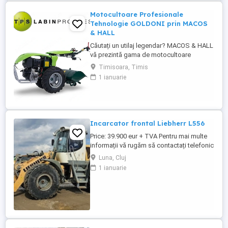
Motocultoare Profesionale
Tehnologie GOLDONI prin MACOS
& HALL
Căutați un utilaj legendar? MACOS & HALL
vă prezintă gama de motocultoare
profesionale, construite pe platforma
Timisoara, Timis
istorică Goldoni Italia. Aceleași transmisii
1 ianuarie
indestructibile și fiabilitate care au
consacrat marca italiană, acum
disponibile cu motoare de ultimă
generație. 1. Super Special Green (12,5 ...
Incarcator frontal Liebherr L556
Price: 39.900 eur + TVA Pentru mai multe
informații vă rugăm să contactați telefonic
la numerele: tel: Vezi numărul sau: Vezi
Luna, Cluj
numărul Încărcător frontal Liebherr L556
1 ianuarie
An fabricație: 2013 Ore de funcționare:
12.000h Caracteristici: cupă 3,8mc 21 tone
cauciucuri 70% Stare foarte bună ...