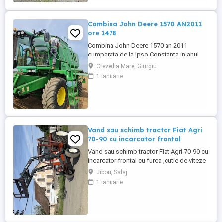
rotunzi sau pătrați. Podea ...
Combina John Deere 1570 AN2011
ore 1478
Combina John Deere 1570 an 2011
cumparata de la Ipso Constanta in anul
2022 Combina se vinde cu Heder +
Crevedia Mare, Giurgiu
Carucior transport + tavite floarea soarelui
1 ianuarie
pentru mai multe detalii va rog sa sunati la
Vand sau schimb tractor Fiat Agri
70-90 cu incarcator frontal
Vand sau schimb tractor Fiat Agri 70-90 cu
incarcator frontal cu furca ,cutie de viteze
mecanica cu inversor ,70 cai, priza cu 2
Jibou, Salaj
turații 540si 1000, pornire usoara la cheie,
1 ianuarie
cabina mare inchisa complet si incalzita si
ventilata cauciucuri bune, funcționează
perfect din toate punctele de vedere.
Schimburi ...