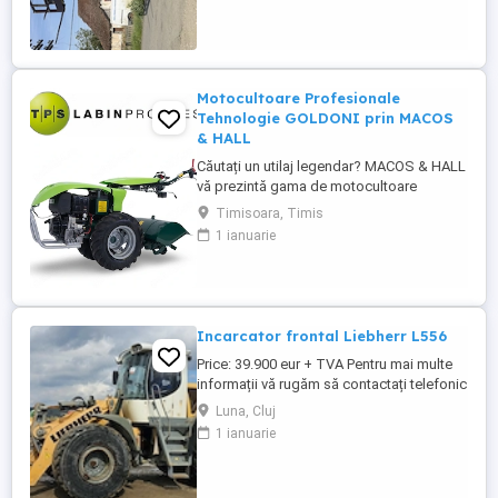
ventilata cauciucuri bune, funcționează
perfect din toate punctele de vedere.
Schimburi ...
Motocultoare Profesionale
Tehnologie GOLDONI prin MACOS
& HALL
Căutați un utilaj legendar? MACOS & HALL
vă prezintă gama de motocultoare
profesionale, construite pe platforma
Timisoara, Timis
istorică Goldoni Italia. Aceleași transmisii
1 ianuarie
indestructibile și fiabilitate care au
consacrat marca italiană, acum
disponibile cu motoare de ultimă
generație. 1. Super Special Green (12,5 ...
Incarcator frontal Liebherr L556
Price: 39.900 eur + TVA Pentru mai multe
informații vă rugăm să contactați telefonic
la numerele: tel: Vezi numărul sau: Vezi
Luna, Cluj
numărul Încărcător frontal Liebherr L556
1 ianuarie
An fabricație: 2013 Ore de funcționare:
12.000h Caracteristici: cupă 3,8mc 21 tone
cauciucuri 70% Stare foarte bună ...