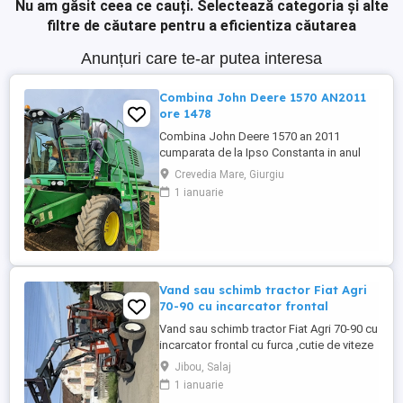
Nu am găsit ceea ce cauți.
Selectează categoria și alte
filtre de căutare pentru a eficientiza căutarea
Anunțuri care te-ar putea interesa
Combina John Deere 1570 AN2011
ore 1478
Combina John Deere 1570 an 2011
cumparata de la Ipso Constanta in anul
2022 Combina se vinde cu Heder +
Crevedia Mare, Giurgiu
Carucior transport + tavite floarea soarelui
1 ianuarie
pentru mai multe detalii va rog sa sunati la
Vand sau schimb tractor Fiat Agri
70-90 cu incarcator frontal
Vand sau schimb tractor Fiat Agri 70-90 cu
incarcator frontal cu furca ,cutie de viteze
mecanica cu inversor ,70 cai, priza cu 2
Jibou, Salaj
turații 540si 1000, pornire usoara la cheie,
1 ianuarie
cabina mare inchisa complet si incalzita si