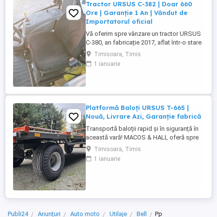
Tractor URSUS C-382 | Doar 660
Ore | Garanție 1 An | Vândut de
Importatorul oficial
Vă oferim spre vânzare un tractor URSUS
C-380, an fabricație 2017, aflat într-o stare
tehnică și estetică excepțională. Utilajul a
Timisoara, Timis
fost vândut de nou de către noi (MACOS &
1 ianuarie
HALL) și a beneficiat de o exploatare
minimă, având doar 660 de ore de
funcționare reale. Este un tractor robust,
simplu și versatil, ...
Platformă Baloți URSUS T-665 |
Nouă, Livrare Azi, Garanție fabrică
Transportă baloții rapid și în siguranță în
această vară! MACOS & HALL oferă spre
vânzare imediată din stoc platforma
Timisoara, Timis
profesională URSUS T-665. Utilajul este
1 ianuarie
nou, se livrează rapid și este gata de pus
la lucru pe câmp. Capacitate de încărcare:
Ideală pentru volume mari de baloți
rotunzi sau pătrați. Podea ...
Publi24
Anunțuri
Auto moto
Utilaje
Bell
Pp