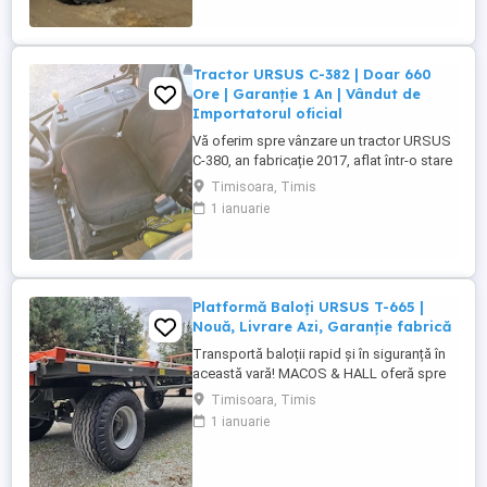
Tractor URSUS C-382 | Doar 660
Ore | Garanție 1 An | Vândut de
Importatorul oficial
Vă oferim spre vânzare un tractor URSUS
C-380, an fabricație 2017, aflat într-o stare
tehnică și estetică excepțională. Utilajul a
Timisoara, Timis
fost vândut de nou de către noi (MACOS &
1 ianuarie
HALL) și a beneficiat de o exploatare
minimă, având doar 660 de ore de
funcționare reale. Este un tractor robust,
simplu și versatil, ...
Platformă Baloți URSUS T-665 |
Nouă, Livrare Azi, Garanție fabrică
Transportă baloții rapid și în siguranță în
această vară! MACOS & HALL oferă spre
vânzare imediată din stoc platforma
Timisoara, Timis
profesională URSUS T-665. Utilajul este
1 ianuarie
nou, se livrează rapid și este gata de pus
la lucru pe câmp. Capacitate de încărcare:
Ideală pentru volume mari de baloți