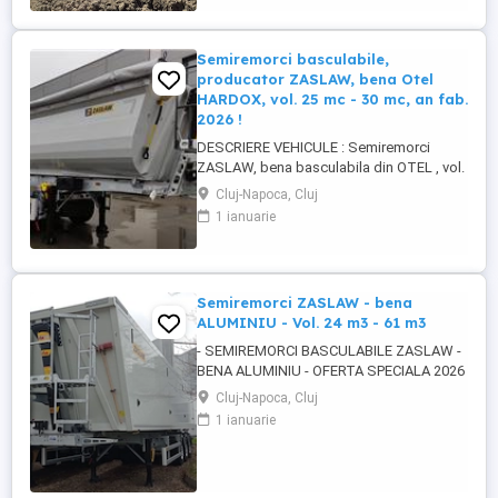
Semiremorci basculabile,
producator ZASLAW, bena Otel
HARDOX, vol. 25 mc - 30 mc, an fab.
2026 !
DESCRIERE VEHICULE : Semiremorci
ZASLAW, bena basculabila din OTEL , vol.
24 mc - 30 mc, (stoc nou 2026 sau in
Cluj-Napoca, Cluj
fabricatie ZASLAW) . DETALII: -
1 ianuarie
Semiremorci basculabile pe 3 axe, bena
constructie din OTEL , sectiune
semirotunda, cu basculare pe partea din
spate, - Producator : ZASLAW, Polonia ...
Semiremorci ZASLAW - bena
ALUMINIU - Vol. 24 m3 - 61 m3
- SEMIREMORCI BASCULABILE ZASLAW -
BENA ALUMINIU - OFERTA SPECIALA 2026
!! - VEHICULE NOI - ( pe stoc SAU în
Cluj-Napoca, Cluj
fabricație ZASLAW - cu termen SCURT de
1 ianuarie
livrare ) DESCRIERE VEHICULE : -
Semiremorci basculabile din ALUMINIU,
bena ultra- usoara , destinate transportului
de cereale si al altor materiale ...