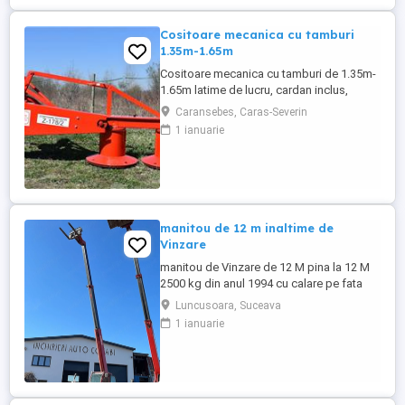
Cositoare mecanica cu tamburi
1.35m-1.65m
Cositoare mecanica cu tamburi de 1.35m-
1.65m latime de lucru, cardan inclus,
prelata, cheie de cutite Transport in toate
Caransebes, Caras-Severin
judetele
1 ianuarie
manitou de 12 m inaltime de
Vinzare
manitou de Vinzare de 12 M pina la 12 M
2500 kg din anul 1994 cu calare pe fata
greutate lui 9500 kg utilajul este in
Luncusoara, Suceava
Luncusoara Jud Suceava in stare buna de
1 ianuarie
Functionare se vinde doar cu Furci pt
paleti faca cupa Pentru mai multe detalii
foto video puteti contacta Darius ...