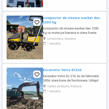
foto video puteti contacta Darius ...
compactor de vinzare wacker des
1200 kg
compactor de vinzare wacker des 1200
kg cu moter pe benzina in stare foarte
buna de functionare cu vibratie si apa pt
Luncusoara, Suceava
valurii pentru mai multe detalii pe watzup
1 ianuarie
darius
Excavator Volvo EC210
Excavator Volvo Ec 210, an de fabricatie
2004, stare buna de functionare. Utilajul
are cupla hidarulica rapida, linii hidraulice
Valenii de Munte, Prahova
auxiliare pentru picon, foarfeca, etc.
1 ianuarie
Motorul este Deutz-Volvo cu racire pe
apa.Cale de rulare noua, schimbat anul
trecut lanturi, role, stelute. Proprietar
persoana juridica.Pretul ...