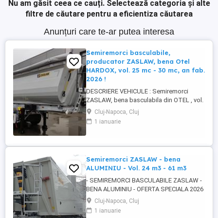
Nu am găsit ceea ce cauți.
Selectează categoria și alte
filtre de căutare pentru a eficientiza căutarea
Anunțuri care te-ar putea interesa
Semiremorci basculabile,
producator ZASLAW, bena Otel
HARDOX, vol. 25 mc - 30 mc, an fab.
2026 !
DESCRIERE VEHICULE : Semiremorci
ZASLAW, bena basculabila din OTEL , vol.
24 mc - 30 mc, (stoc nou 2026 sau in
Cluj-Napoca, Cluj
fabricatie ZASLAW) . DETALII: -
1 ianuarie
Semiremorci basculabile pe 3 axe, bena
constructie din OTEL , sectiune
semirotunda, cu basculare pe partea din
spate, - Producator : ZASLAW, Polonia ...
Semiremorci ZASLAW - bena
ALUMINIU - Vol. 24 m3 - 61 m3
- SEMIREMORCI BASCULABILE ZASLAW -
BENA ALUMINIU - OFERTA SPECIALA 2026
!! - VEHICULE NOI - ( pe stoc SAU în
Cluj-Napoca, Cluj
fabricație ZASLAW - cu termen SCURT de
1 ianuarie
livrare ) DESCRIERE VEHICULE : -