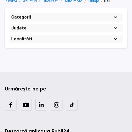
Publi24
Anunțuri
Bucuresti
Auto moto
Utilaje
Bell
Categorii
Județe
Localități
Urmărește-ne pe
Descarcă aplicația Publi24