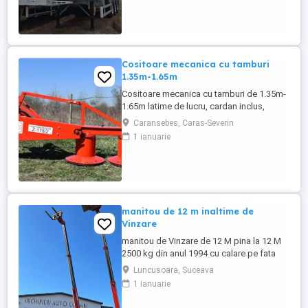
Semiremorci basculabile din ALUMINIU,
bena ultra- usoara , destinate transportului
de cereale si al altor materiale ...
Cositoare mecanica cu tamburi
1.35m-1.65m
Cositoare mecanica cu tamburi de 1.35m-
1.65m latime de lucru, cardan inclus,
prelata, cheie de cutite Transport in toate
Caransebes, Caras-Severin
judetele
1 ianuarie
manitou de 12 m inaltime de
Vinzare
manitou de Vinzare de 12 M pina la 12 M
2500 kg din anul 1994 cu calare pe fata
greutate lui 9500 kg utilajul este in
Luncusoara, Suceava
Luncusoara Jud Suceava in stare buna de
1 ianuarie
Functionare se vinde doar cu Furci pt
paleti faca cupa Pentru mai multe detalii