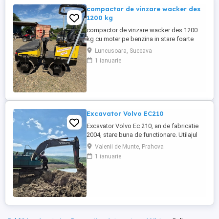
compactor de vinzare wacker des
1200 kg
compactor de vinzare wacker des 1200
kg cu moter pe benzina in stare foarte
buna de functionare cu vibratie si apa pt
Luncusoara, Suceava
valurii pentru mai multe detalii pe watzup
1 ianuarie
darius
Excavator Volvo EC210
Excavator Volvo Ec 210, an de fabricatie
2004, stare buna de functionare. Utilajul
are cupla hidarulica rapida, linii hidraulice
Valenii de Munte, Prahova
auxiliare pentru picon, foarfeca, etc.
1 ianuarie
Motorul este Deutz-Volvo cu racire pe
apa.Cale de rulare noua, schimbat anul
trecut lanturi, role, stelute. Proprietar
persoana juridica.Pretul ...