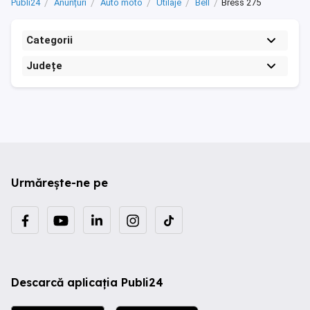
Publi24
Anunțuri
Auto moto
Utilaje
Bell
Bress 275
Categorii
Județe
Urmărește-ne pe
Descarcă aplicația Publi24