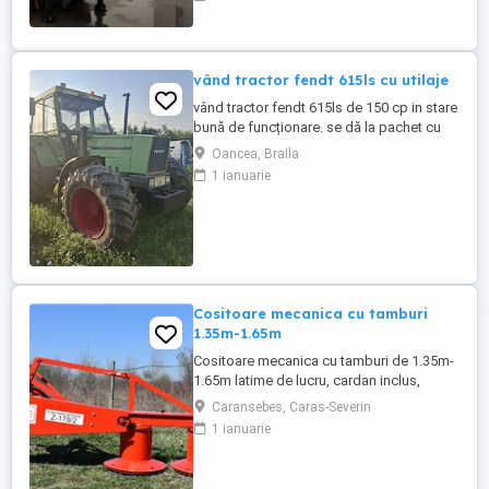
Semiremorci basculabile pe 3 axe, bena
constructie din OTEL , sectiune
semirotunda, cu basculare pe partea din
spate, - Producator : ZASLAW, Polonia ...
vând tractor fendt 615ls cu utilaje
vând tractor fendt 615ls de 150 cp in stare
bună de funcționare. se dă la pachet cu
plug lemken 2+1+1 si disc gd 3.4m.mai
Oancea, Braila
multe detalii la telefon
1 ianuarie
Cositoare mecanica cu tamburi
1.35m-1.65m
Cositoare mecanica cu tamburi de 1.35m-
1.65m latime de lucru, cardan inclus,
prelata, cheie de cutite Transport in toate
Caransebes, Caras-Severin
judetele
1 ianuarie