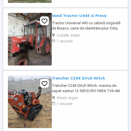
Vand Tractor U445 si Presa
Tractor Universal 445 cu cabină originală
de Brașov, carte de identitate plus folie,
motor în trei pistoane si compresor. An
Cudalbi, Galati
fabricație 2002 Două manete distanță
1 ianuarie
mare la cutie, ambreiaj la mână pe priză,
servodirecție originală punte pătrată.
Cauciucuri pe spate noi, cauciucuri pe față
80%. Tractorul ...
Trencher C24X Ditch Witch
Trencher C24X Ditch Witch- masina de
sapat santuri 12 500 EURO FARA TVA AN
FABRICATIE 2017 ORE FUNCTIONARE
Pitesti, Arges
122h ADANCIME DE SAPAT 0,9m, POATE FI
1 ianuarie
MONTAT LANT SI DE 1,2m COMBUSTIBIL
BENZINA MOTOR HONDA GX690 FORTA
17,64KW (24 c.p.)