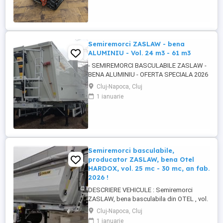
17,64KW (24 c.p.)
Semiremorci ZASLAW - bena
ALUMINIU - Vol. 24 m3 - 61 m3
- SEMIREMORCI BASCULABILE ZASLAW -
BENA ALUMINIU - OFERTA SPECIALA 2026
!! - VEHICULE NOI - ( pe stoc SAU în
Cluj-Napoca, Cluj
fabricație ZASLAW - cu termen SCURT de
1 ianuarie
livrare ) DESCRIERE VEHICULE : -
Semiremorci basculabile din ALUMINIU,
bena ultra- usoara , destinate transportului
de cereale si al altor materiale ...
Semiremorci basculabile,
producator ZASLAW, bena Otel
HARDOX, vol. 25 mc - 30 mc, an fab.
2026 !
DESCRIERE VEHICULE : Semiremorci
ZASLAW, bena basculabila din OTEL , vol.
24 mc - 30 mc, (stoc nou 2026 sau in
Cluj-Napoca, Cluj
fabricatie ZASLAW) . DETALII: -
1 ianuarie