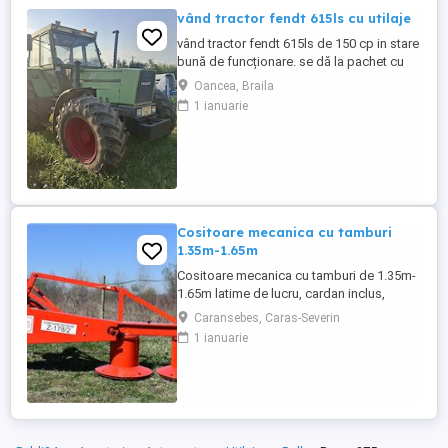
spate, - Producator : ZASLAW, Polonia ...
vând tractor fendt 615ls cu utilaje
vând tractor fendt 615ls de 150 cp in stare
bună de funcționare. se dă la pachet cu
plug lemken 2+1+1 si disc gd 3.4m.mai
Oancea, Braila
multe detalii la telefon
1 ianuarie
Cositoare mecanica cu tamburi
1.35m-1.65m
Cositoare mecanica cu tamburi de 1.35m-
1.65m latime de lucru, cardan inclus,
prelata, cheie de cutite Transport in toate
Caransebes, Caras-Severin
judetele
1 ianuarie