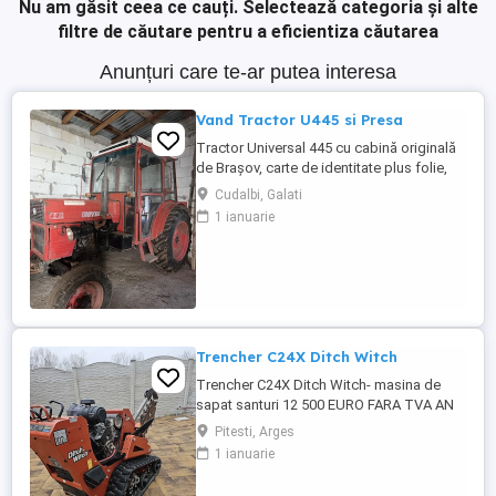
Nu am găsit ceea ce cauți.
Selectează categoria și alte
filtre de căutare pentru a eficientiza căutarea
Anunțuri care te-ar putea interesa
Vand Tractor U445 si Presa
Tractor Universal 445 cu cabină originală
de Brașov, carte de identitate plus folie,
motor în trei pistoane si compresor. An
Cudalbi, Galati
fabricație 2002 Două manete distanță
1 ianuarie
mare la cutie, ambreiaj la mână pe priză,
servodirecție originală punte pătrată.
Cauciucuri pe spate noi, cauciucuri pe față
80%. Tractorul ...
Trencher C24X Ditch Witch
Trencher C24X Ditch Witch- masina de
sapat santuri 12 500 EURO FARA TVA AN
FABRICATIE 2017 ORE FUNCTIONARE
Pitesti, Arges
122h ADANCIME DE SAPAT 0,9m, POATE FI
1 ianuarie
MONTAT LANT SI DE 1,2m COMBUSTIBIL
BENZINA MOTOR HONDA GX690 FORTA