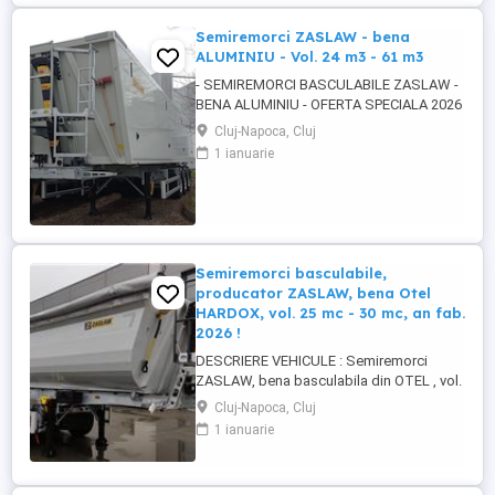
Semiremorci ZASLAW - bena
ALUMINIU - Vol. 24 m3 - 61 m3
- SEMIREMORCI BASCULABILE ZASLAW -
BENA ALUMINIU - OFERTA SPECIALA 2026
!! - VEHICULE NOI - ( pe stoc SAU în
Cluj-Napoca, Cluj
fabricație ZASLAW - cu termen SCURT de
1 ianuarie
livrare ) DESCRIERE VEHICULE : -
Semiremorci basculabile din ALUMINIU,
bena ultra- usoara , destinate transportului
de cereale si al altor materiale ...
Semiremorci basculabile,
producator ZASLAW, bena Otel
HARDOX, vol. 25 mc - 30 mc, an fab.
2026 !
DESCRIERE VEHICULE : Semiremorci
ZASLAW, bena basculabila din OTEL , vol.
24 mc - 30 mc, (stoc nou 2026 sau in
Cluj-Napoca, Cluj
fabricatie ZASLAW) . DETALII: -
1 ianuarie
Semiremorci basculabile pe 3 axe, bena
constructie din OTEL , sectiune
semirotunda, cu basculare pe partea din