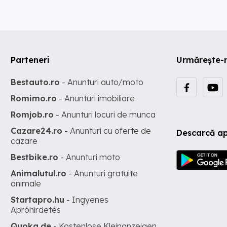
Parteneri
Urmărește-
Bestauto.ro
- Anunturi auto/moto
Romimo.ro
- Anunturi imobiliare
Romjob.ro
- Anunturi locuri de munca
Cazare24.ro
- Anunturi cu oferte de
Descarcă ap
cazare
Bestbike.ro
- Anunturi moto
Animalutul.ro
- Anunturi gratuite
animale
Startapro.hu
- Ingyenes
Apróhirdetés
Quoka.de
- Kostenlose Kleinanzeigen