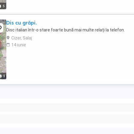
5
Dis cu grăpi.
Disc italian într-o stare foarte bună mai multe relați la telefon.
Cizer, Salaj
14 iunie
3