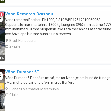
10
Vand Remorca Barthau
1
Vand remorca Barthau PK1200, E 319 WBR12512010069968
Capacitate maxima tehnic 1300 kg Lungime 3960 mm Latime 177
mm Inaltime 910 mm Suspensie axe fata mecanica Fata tractiune
axe Anvelope in stare buna plus o rezerva
Brad, Hunedoara
27 iulie
5
Vând Dumper 5T
Vând Dumper 5T benă rotativă, motor Iveco ,stare bună de funcți
. Mai multe detalii la telefon , marca Barford
Sighetu Marmatiei, Maramures
9 iulie