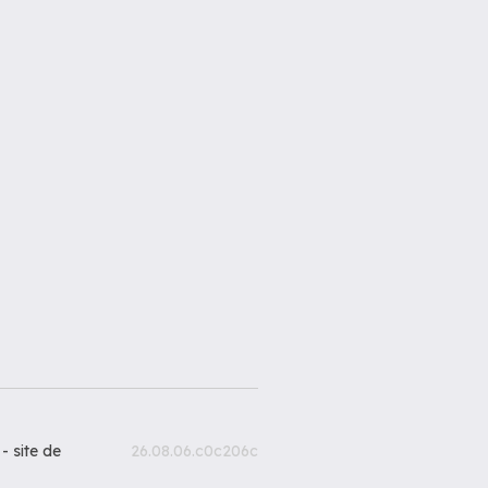
 -
site de
26.08.06.c0c206c