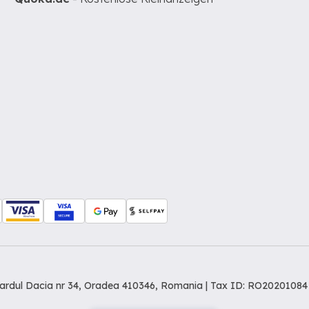
levardul Dacia nr 34, Oradea 410346, Romania | Tax ID: RO20201084