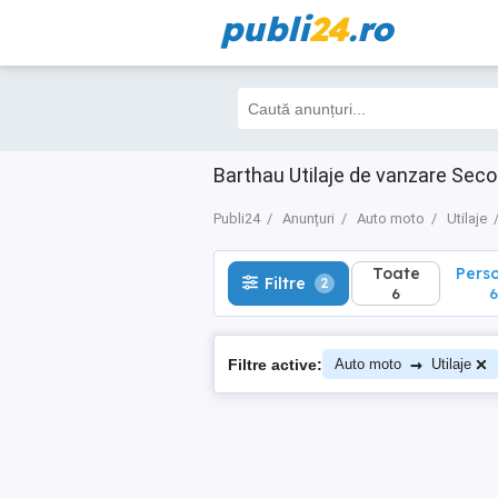
publi
24
.ro
Toate
Perso
Filtre
2
6
6
Barthau Utilaje de vanzare Sec
Publi24
Anunțuri
Auto moto
Utilaje
Toate
Pers
Filtre
2
6
6
→
Filtre active:
Auto moto
Utilaje