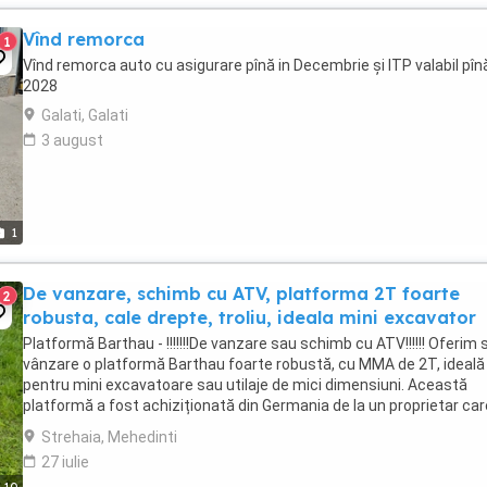
Vînd remorca
1
Vînd remorca auto cu asigurare pînă in Decembrie și ITP valabil pînă
2028
Galati, Galati
3 august
1
De vanzare, schimb cu ATV, platforma 2T foarte
2
robusta, cale drepte, troliu, ideala mini excavator
Platformă Barthau - !!!!!!!De vanzare sau schimb cu ATV!!!!!! Oferim 
vânzare o platformă Barthau foarte robustă, cu MMA de 2T, ideală
pentru mini excavatoare sau utilaje de mici dimensiuni. Această
platformă a fost achiziționată din Germania de la un proprietar car
folosea pentru transportul ...
Strehaia, Mehedinti
27 iulie