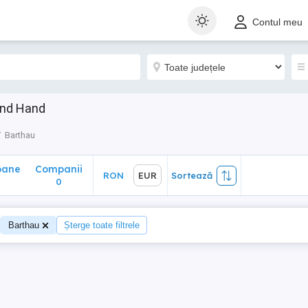
ane
Companii
RON
EUR
Sortează
Contul meu
0
ond Hand
Barthau
oane
Companii
RON
EUR
Sortează
0
Barthau
Șterge toate filtrele