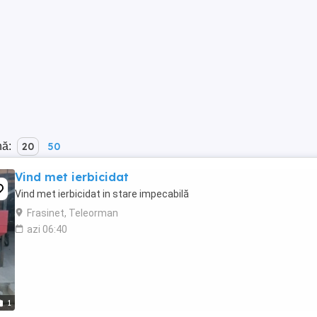
nă:
20
50
Vind met ierbicidat
Vind met ierbicidat in stare impecabilă
Frasinet, Teleorman
azi 06:40
1