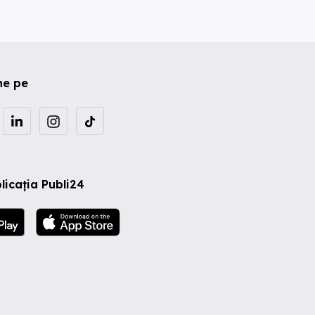
ne pe
licația Publi24