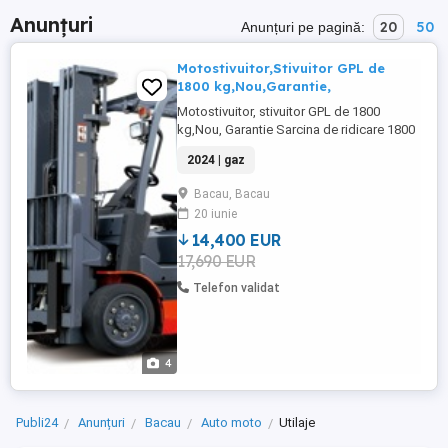
Anunțuri
20
50
Anunțuri pe pagină:
Motostivuitor,Stivuitor GPL de
1800 kg,Nou,Garantie,
Motostivuitor, stivuitor GPL de 1800
kg,Nou, Garantie Sarcina de ridicare 1800
kg la centrul de greutate 500 mm Inaltime
2024 | gaz
de ridicare la 3300mm. Catarg triplex.
Lungimea furcilor de 1220 mm. Motor
Bacau, Bacau
japonez. Anvelope solide. Distribuitor
20 iunie
hidraulic cu 4 cai.Translatie sarcina
stanga-dreapta Girofar.Avertizor ...
14,400 EUR
17,690 EUR
Telefon validat
4
Publi24
Anunțuri
Bacau
Auto moto
Utilaje