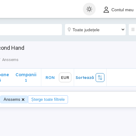
ane
Companii
RON
EUR
Sortează
Contul meu
1
econd Hand
Anssems
oane
Companii
RON
EUR
Sortează
5
1
Anssems
Șterge toate filtrele