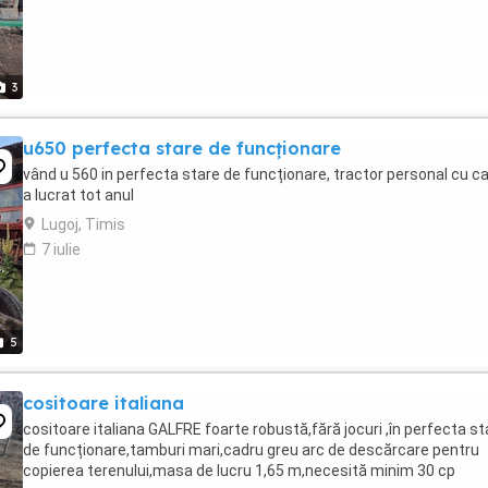
3
u650 perfecta stare de funcționare
vând u 560 in perfecta stare de funcționare, tractor personal cu ca
a lucrat tot anul
Lugoj, Timis
7 iulie
5
cositoare italiana
cositoare italiana GALFRE foarte robustă,fără jocuri ,în perfecta st
de funcționare,tamburi mari,cadru greu arc de descărcare pentru
copierea terenului,masa de lucru 1,65 m,necesită minim 30 cp