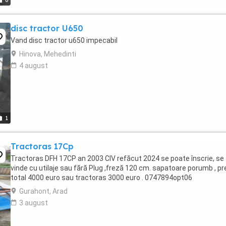
6
disc tractor U650
Vand disc tractor u650 impecabil
Hinova, Mehedinti
4 august
1
Tractoras 17Cp
Tractoras DFH 17CP an 2003 CIV refăcut 2024 se poate înscrie, se
vinde cu utilaje sau fără Plug ,freză 120 cm. sapatoare porumb , pr
total 4000 euro sau tractoras 3000 euro . 0747894opt06
Gurahont, Arad
3 august