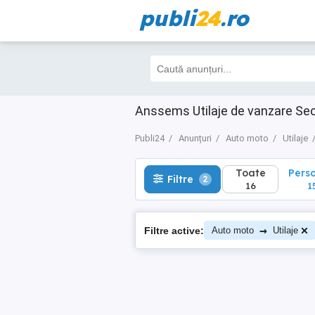
publi
24
.ro
Toate
Perso
Filtre
2
16
15
Anssems Utilaje de vanzare S
Publi24
Anunțuri
Auto moto
Utilaje
Toate
Pers
Filtre
2
16
1
→
Filtre active:
Auto moto
Utilaje