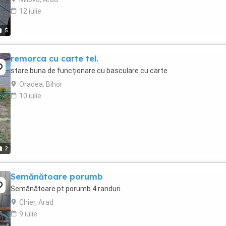
12 iulie
5
remorca cu carte tel.
stare buna de funcționare cu basculare cu carte
Oradea, Bihor
10 iulie
2
Semănătoare porumb
Semănătoare pt porumb 4 randuri .
Chier, Arad
9 iulie