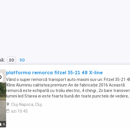
nă:
20
50
platforma remorca fitzel 35-21 48 X-line
Vând o super remorcă transport auto masini suv uri. Fitzel 35-21 4
Xline Aluminiu calitatea premium An de fabricație 2016 Această
remorcă este echipată cu troliu electric, 4 chingi , 2x bare transver
lumini led Starea ei este foarte bună din toate punctele de vedere,
este fisurată sau ruptă ...
Cluj-Napoca, Cluj
azi 10:43
9