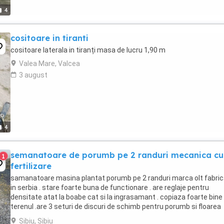
4
cositoare in tiranti
cositoare laterala in tiranți masa de lucru 1,90 m
Valea Mare, Valcea
3 august
4
semanatoare de porumb pe 2 randuri mecanica cu
1
fertilizare
samanatoare masina plantat porumb pe 2 randuri marca olt fabri
in serbia . stare foarte buna de functionare . are reglaje pentru
densitate atat la boabe cat si la ingrasamant . copiaza foarte bine
terenul .are 3 seturi de discuri de schimb pentru porumb si floarea
soarelui. este buna si la tractor ...
Sibiu, Sibiu