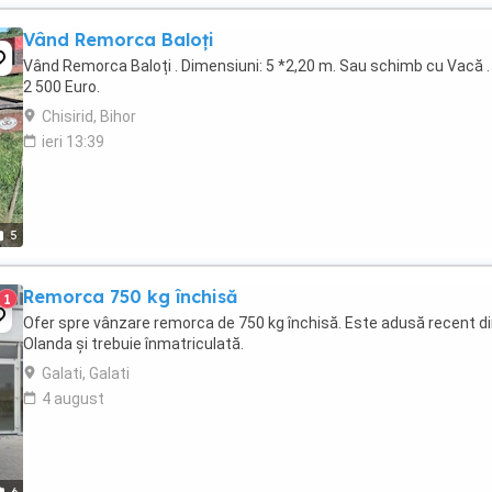
Vând Remorca Baloți
Vând Remorca Baloți . Dimensiuni: 5 *2,20 m. Sau schimb cu Vacă .
2 500 Euro.
Chisirid, Bihor
ieri 13:39
5
Remorca 750 kg închisă
1
Ofer spre vânzare remorca de 750 kg închisă. Este adusă recent d
Olanda și trebuie înmatriculată.
Galati, Galati
4 august