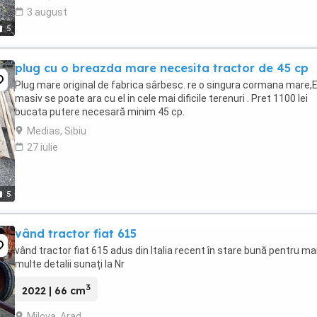
3 august
5
plug cu o breazda mare necesita tractor de 45 cp
Plug mare original de fabrica sârbesc. re o singura cormana mare,
masiv se poate ara cu el in cele mai dificile terenuri . Pret 1100 lei
bucata putere necesară minim 45 cp.
Medias, Sibiu
27 iulie
5
vând tractor fiat 615
vând tractor fiat 615 adus din Italia recent în stare bună pentru ma
multe detalii sunați la Nr
3
2022 | 66 cm
Milova, Arad