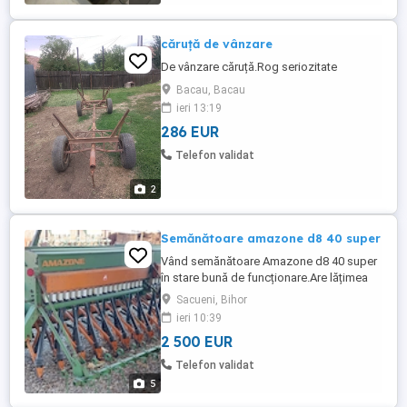
căruță de vânzare
De vânzare căruță.Rog seriozitate
Bacau, Bacau
ieri 13:19
286 EUR
Telefon validat
2
Semănătoare amazone d8 40 super
Vând semănătoare Amazone d8 40 super
în stare bună de funcționare.Are lățimea
de 4m cu 33 de rânduri, semănătoare este
Sacueni, Bihor
pe patine și se poate semăna cu ea și
ieri 10:39
semințe mici de exemplu rapiță sau
2 500 EUR
lucernă.Preț negociabil la fața locului.
Telefon validat
5