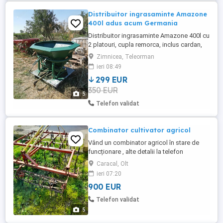
Distribuitor ingrasaminte Amazone
400l adus acum Germania
Distribuitor ingrasaminte Amazone 400l cu
2 platouri, cupla remorca, inclus cardan,
adus acum Germania nelucrat in tara
Zimnicea, Teleorman
perfecta stare de functionare la cerere cu
ieri 08:49
distribuitor pe 4 rânduri + 250 euro
299 EUR
350 EUR
5
Telefon validat
Combinator cultivator agricol
Vând un combinator agricol în stare de
funcționare , alte detalii la telefon
o766IoII4I .
Caracal, Olt
ieri 07:20
900 EUR
Telefon validat
5