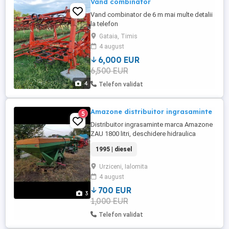
Vand combinator
Vand combinator de 6 m mai multe detalii
la telefon
Gataia, Timis
4 august
6,000 EUR
6,500 EUR
4
Telefon validat
Amazone distribuitor ingrasaminte
5
Distribuitor ingrasaminte marca Amazone
ZAU 1800 litri, deschidere hidraulica
independenta stanga - dreapta 24 metri,
1995 | diesel
recent adus, parc utilaje agricole Urziceni
Ialimita, 700 euro
Urziceni, Ialomita
4 august
700 EUR
3
1,000 EUR
Telefon validat