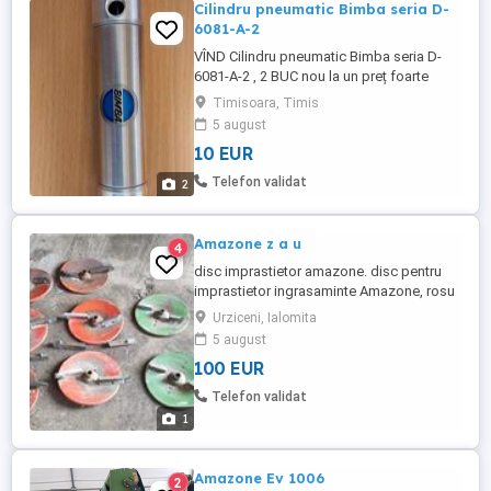
Cilindru pneumatic Bimba seria D-
6081-A-2
VÎND Cilindru pneumatic Bimba seria D-
6081-A-2 , 2 BUC nou la un preț foarte
avantajos . Timisoara tel . .
Timisoara, Timis
5 august
10 EUR
Telefon validat
2
Amazone z a u
4
disc imprastietor amazone. disc pentru
imprastietor ingrasaminte Amazone, rosu
12 metri, 100 euro bucata, parc utilaje
Urziceni, Ialomita
agricole Urziceni Ialomita
5 august
100 EUR
Telefon validat
1
Amazone Ev 1006
2