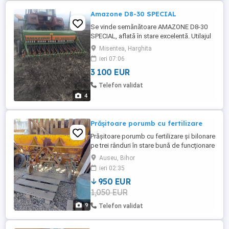
Amazone D8-30 SPECIAL
Se vinde semănătoare AMAZONE D8-30
SPECIAL, aflată în stare excelentă. Utilajul
este însoțit de tabelul de semănat și este
Misentea, Harghita
echipat cu marcator automat de urme.
ieri 07:06
Pentru informații sunați la: .
3 100 EUR
Telefon validat
4
Prășitoare porumb cu fertilizare
Prășitoare porumb cu fertilizare și bilonare
pe trei rânduri în stare bună de funcționare
mai multe detalii la telefon.
Auseu, Bihor
ieri 02:35
950 EUR
1,050 EUR
9
Telefon validat