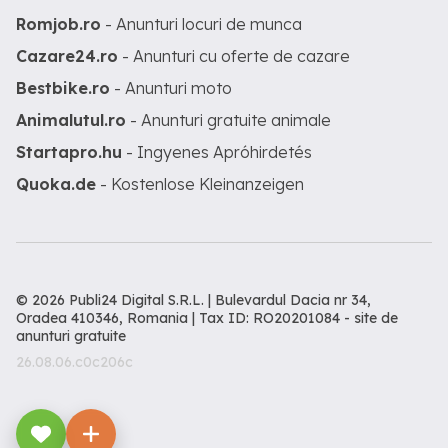
Romjob.ro
- Anunturi locuri de munca
Cazare24.ro
- Anunturi cu oferte de cazare
Bestbike.ro
- Anunturi moto
Animalutul.ro
- Anunturi gratuite animale
Startapro.hu
- Ingyenes Apróhirdetés
Quoka.de
- Kostenlose Kleinanzeigen
© 2026 Publi24 Digital S.R.L. | Bulevardul Dacia nr 34,
Oradea 410346, Romania | Tax ID: RO20201084 -
site de
anunturi gratuite
26.08.06.c0c206c