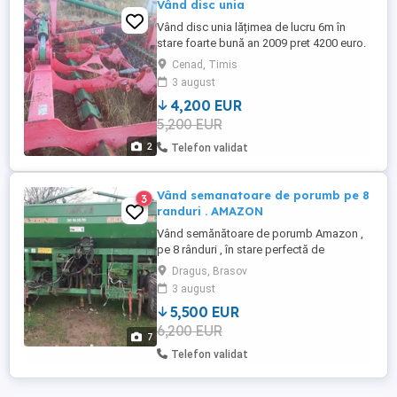
Vând disc unia
Vând disc unia lățimea de lucru 6m în
stare foarte bună an 2009 pret 4200 euro.
Cenad, Timis
3 august
4,200 EUR
5,200 EUR
2
Telefon validat
Vând semanatoare de porumb pe 8
3
randuri . AMAZON
Vând semănătoare de porumb Amazon ,
pe 8 rânduri , în stare perfectă de
funcționare.
Dragus, Brasov
3 august
5,500 EUR
6,200 EUR
7
Telefon validat