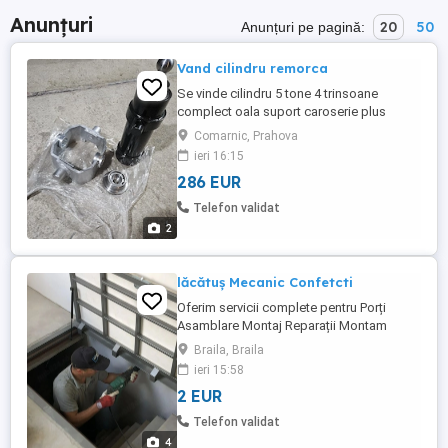
Anunțuri
20
50
Anunțuri pe pagină:
Vand cilindru remorca
Se vinde cilindru 5 tone 4 trinsoane
complect oala suport caroserie plus
furtun hidraulic de 3 m pt detalii sunati
Comarnic, Prahova
ieri 16:15
286 EUR
Telefon validat
2
lăcătuș Mecanic Confetcti
Oferim servicii complete pentru Porți
Asamblare Montaj Reparații Montam
înlocuim reglam Porți Pietonale și de
Braila, Braila
acces Cine dorește să mă anunțe Mă
ieri 15:58
găsiți pe Brăila Disponibil imediat și
2 EUR
pentru Deplasări daca e cazul
Telefon validat
4