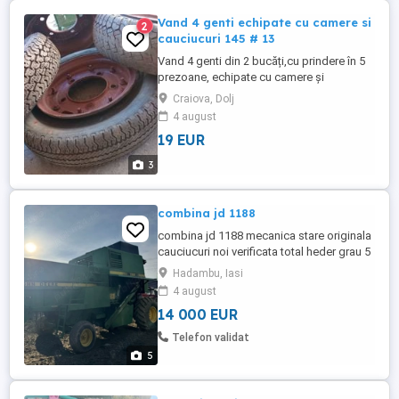
Vand 4 genti echipate cu camere si
2
cauciucuri 145 # 13
Vand 4 genti din 2 bucăți,cu prindere în 5
prezoane, echipate cu camere și
cauciucuri 145 13 bune,pretabile la
Craiova, Dolj
remorca,carucioare etc,la pret de 100 lei
4 august
buc,negociabil.Tel
19 EUR
3
combina jd 1188
combina jd 1188 mecanica stare originala
cauciucuri noi verificata total heder grau 5
metri contra porumb curelele sunt toate
Hadambu, Iasi
noi
4 august
14 000 EUR
Telefon validat
5