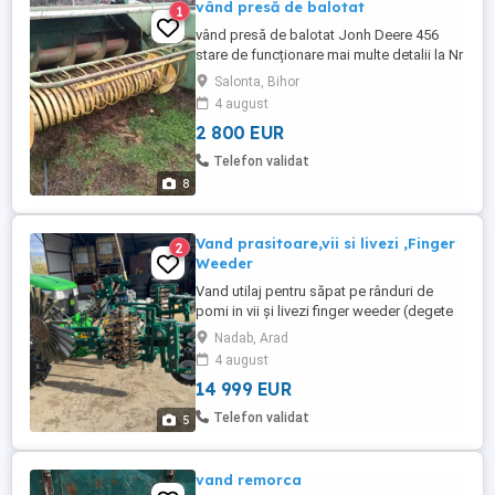
vând presă de balotat
1
vând presă de balotat Jonh Deere 456
stare de funcționare mai multe detalii la Nr
Salonta, Bihor
4 august
2 800 EUR
Telefon validat
8
Vand prasitoare,vii si livezi ,Finger
2
Weeder
Vand utilaj pentru săpat pe rânduri de
pomi in vii și livezi finger weeder (degete
pentru buruieni)marca Alm, fabricat in
Nadab, Arad
Germania. Are cadru solid prevazut cu 6
4 august
discuri pe o parte cu lățimea de lucru 50
14 999 EUR
cm si degete de cauciuc care rup
buruienile pe rând . Lătime de lucru
Telefon validat
5
reglabilă hidraulic între ...
vand remorca