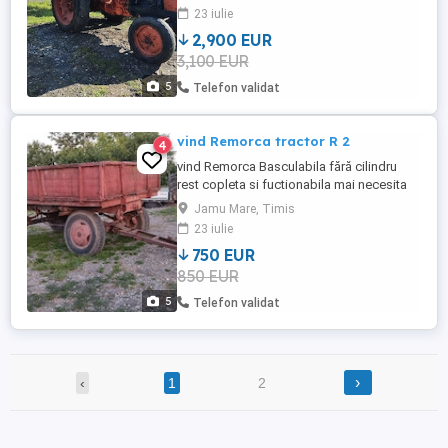
23 iulie
2,900 EUR
3,100 EUR
5
Telefon validat
vind Remorca tractor R 2
4
vind Remorca Basculabila fără cilindru
rest copleta si fuctionabila mai necesita
reparații la obloane si pod dar se poate
Jamu Mare, Timis
lucra cu ia
23 iulie
750 EUR
850 EUR
5
Telefon validat
›
‹
1
2