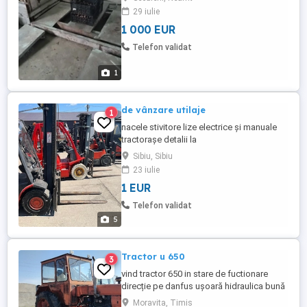
29 iulie
1 000 EUR
Telefon validat
1
de vânzare utilaje
1
nacele stivitore lize electrice și manuale
tractorașe detalii la
Sibiu, Sibiu
23 iulie
1 EUR
Telefon validat
5
Tractor u 650
3
vind tractor 650 in stare de fuctionare
direcție pe danfus ușoară hidraulica bună
pentru mai multe detali la tel
Moravita, Timis