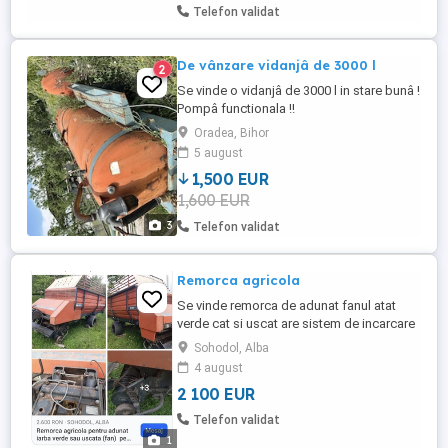
Telefon validat
De vânzare vidanjâ de 3000 l
2
Se vinde o vidanjâ de 3000 l in stare bunâ !
Pompâ functionala !!
Oradea, Bihor
5 august
1,500 EUR
1,600 EUR
3
Telefon validat
Remorca agricola
Se vinde remorca de adunat fanul atat
verde cat si uscat are sistem de incarcare
automat si cutite de taiere, a nutretului
Sohodol, Alba
mare.Aceasta poate fi folosita si la
4 august
siloz,protapul are reglaj hidraulic pentru
2 100 EUR
inaltime,la fel si sistemul de
incarcare.Descarcarea se face automat
Telefon validat
printrun sistem de racleti.Se ...
1