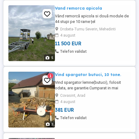
Vand remorca apicola
Vând remorcă apicola si două module de
44 stupi pe 10 rame țel
Drobeta-Turnu Severin, Mehedinti
4 august
11 500 EUR
Telefon validat
5
Vind spargator butuci, 10 tone.
1
Vind spargator lemne(butuci), folosit
odata, are garantie.Cumparat in mai
2025,functioneaza perfect.
Covasint, Arad
4 august
381 EUR
Telefon validat
2