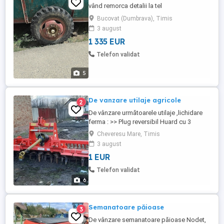
vând remorca detalii la tel
Bucovat (Dumbrava), Timis
3 august
1 335 EUR
Telefon validat
5
De vanzare utilaje agricole
2
De vânzare următoarele utilaje ,lichidare
ferma : >> Plug reversibil Huard cu 3
brazde în stare buna preț 3000 euro neg
Cheveresu Mare, Timis
>> Freza rotativa Maschio Gaspardo
3 august
Drago DC de 3 metri în stare foarte bună
1 EUR
6300 euro neg >> Disc în V de 3.8 metri în
stare buna preț 4000 euro neg
Telefon validat
>>Semanatoare Maschio Gaspardo ...
6
Semanatoare păioase
3
De vânzare semanatoare păioase Nodet,