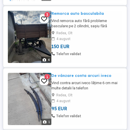
Remorca auto basculabila
3
Vind remorca auto fără probleme
basculare pe 2 cilindrii, sașiu fără
suduri,obloane bune mai multe detalii la
Redea, Olt
telefon
4 august
150 EUR
Telefon validat
4
De vânzare conta arcuri iveco
1
Vind contra arcuri iveco lățime 6 cm mai
multe detalii la telefon
Redea, Olt
4 august
95 EUR
Telefon validat
1