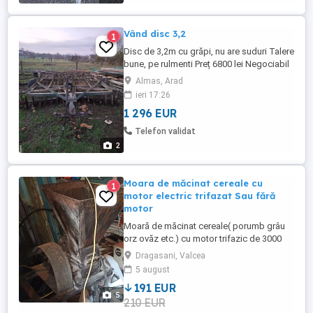
Vând disc 3,2
1
Disc de 3,2m cu grăpi, nu are suduri Talere
bune, pe rulmenti Preț 6800 lei Negociabil
Almas, Arad
ieri 17:26
1 296 EUR
Telefon validat
2
Moara de măcinat cereale cu
1
motor electric trifazat Sau fără
motor
Moară de măcinat cereale( porumb grâu
orz ovăz etc.) cu motor trifazic de 3000
rotați min .Se vinde și fără motor dacă
Dragasani, Valcea
este cazul . Se vinde și motor separat
5 august
trifazic.
191 EUR
5
210 EUR