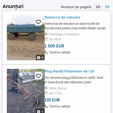
Anunțuri
20
50
Anunțuri pe pagină:
Remorca de vanzare
Remorca de vanzare an stare bună de
funcționare pentru mai multe detalii sunați
la nr de telefon Pecineaga jud Constanța
Pecineaga, Constanta
azi 08:41
1 300 EUR
Telefon validat
4
Plug Rariță Prăsitoare de Cal
De vanzare plug,prăsitoare si rarită. Sunt
in stare bună dar trebuiesc putin
recondiționate. se vand si separat. prețul
Merei, Buzau
este ptr toate 3. Pot fi puse in gradini,
ieri 17:55
livezi ca ornament
133 EUR
Telefon validat
5