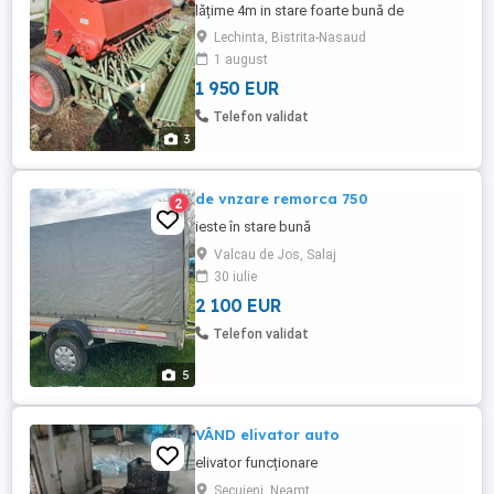
lățime 4m in stare foarte bună de
funcționare mai multe detalii la telefon
Lechinta, Bistrita-Nasaud
1 august
1 950 EUR
Telefon validat
3
de vnzare remorca 750
2
ieste în stare bună
Valcau de Jos, Salaj
30 iulie
2 100 EUR
Telefon validat
5
VÂND elivator auto
elivator funcționare
Secuieni, Neamt