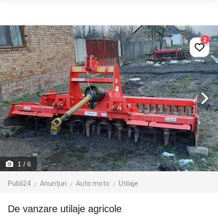
2
1
/ 6
Publi24
Anunțuri
Auto moto
Utilaje
De vanzare utilaje agricole