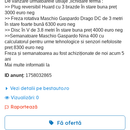
De vânzare următoarele utilaje ,lichidare ferma :
>> Plug reversibil Huard cu 3 brazde în stare buna preț
3000 euro neg
>> Freza rotativa Maschio Gaspardo Drago DC de 3 metri
în stare foarte bună 6300 euro neg
>> Disc în V de 3.8 metri în stare buna preț 4000 euro neg
>>Semanatoare Maschio Gaspardo Nina 400 cu
calculatorul pentru urme tehnologice si senzori nefolosite
preț 8300 euro neg
Freza și semanatoarea au fost achiziționate de noi acum 5
ani
Mai multe informatii la
ID anunț
: 1758032865
Vezi detalii pe bestauto.ro
Vizualizări:
0
Raportează
Fă ofertă