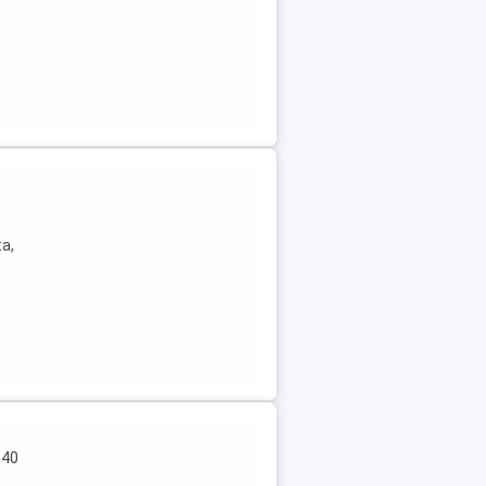
ta,
 40
n