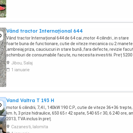
Vând tractor Internațional 644
Vând tractor Internațional 644 de 64 cai ,motor 4 cilindri , in stare
foarte buna de functionare, cutie de viteze mecanica cu 2 manete
,ambreiaj priza, cauciucuri in stare bună ,fara defecte, revizie facu
schimburi de consumabile facute, nu necesita investitii. Preț 5200
Jibou, Salaj
1 ianuarie
Vand Valtra T 193 H
motor 6 cilindrii, 7,4 l., 140kW 190 C.P., cutie de viteze 36+36 trepte,
km. h, 3 prize hidraulice, 650 65 r 42 spate, 540 65 r 30, 6.240 ore, a
2013, TVA inclus în preț.
Cazanesti, Ialomita