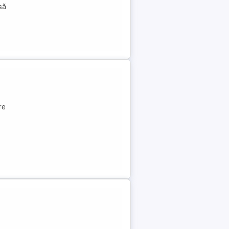
 să
re