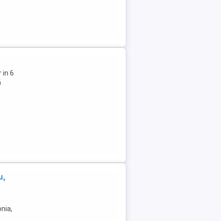
 in 6
ă
e
u,
nia,