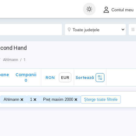
ane
Companii
RON
EUR
Sortează
Contul meu
0
Second Hand
Ahlmann
1
oane
Companii
RON
EUR
Sortează
0
0
Ahlmann
1
Preț maxim 2000
Șterge toate filtrele