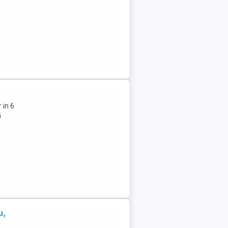
 in 6
ă
e
u,