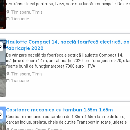
restrânse. Ideal pentru vii, livezi, sere sau lucrări municipale. De ce
alegi Mitsubishi MTU26R ...
Timisoara, Timis
1 ianuarie
Haulotte Compact 14, nacelă foarfecă electrică, an
fabricație 2020
De vânzare nacelă tip foarfecă electrică Haulotte Compact 14,
înălțime de lucru 14 m, an fabricație 2020, ore funcționare 570, sta
foarte bună de funcționarepreț 7000 euro +TVA
Timisoara, Timis
1 ianuarie
Cositoare mecanica cu tamburi 1.35m-1.65m
Cositoare mecanica cu tamburi de 1.35m-1.65m latime de lucru,
cardan inclus, prelata, cheie de cutite Transport in toate judetele