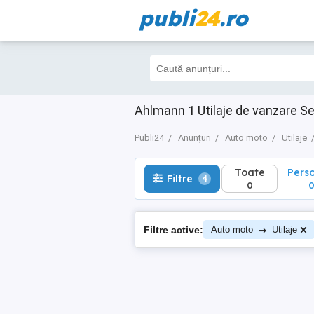
publi
24
.ro
Toate
Perso
Filtre
4
0
0
Ahlmann 1 Utilaje de vanzare 
Publi24
Anunțuri
Auto moto
Utilaje
Toate
Pers
Filtre
4
0
→
Filtre active:
Auto moto
Utilaje