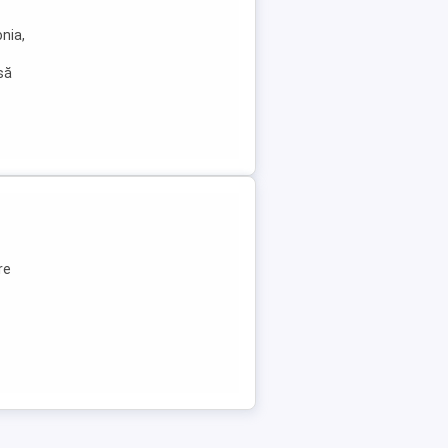
nia,
 să
re