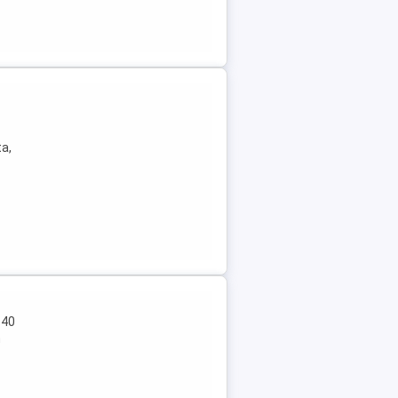
ta,
 40
n