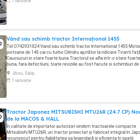
1 ianuarie
Vând sau schimb tractor Internațional 1455
Tel O742931024 Vand sau schimb tractor International 1455 Motor
pistoane de 145 cai cu turbo Cilindru ajutător la ridicare Tiranti faț
Cauciucuri in stare foarte buna Tractorul se afla intr-o stare foart
buna, fara defectiuni, toate reviziile au fost facute si schimburi de
consumabile, nu necesita ...
Jibou, Salaj
1 ianuarie
Tractor Japonez MITSUBISHI MTU26R (24.7 CP) No
de la MACOS & HALL
În calitate de importator autorizat vindem tractoarele compacte
Mitsubishi MTU26R, un tractor proiectat și fabricat integral în Japo
recunoscut pentru fiabilitatea sa legendară și eficiența în spații