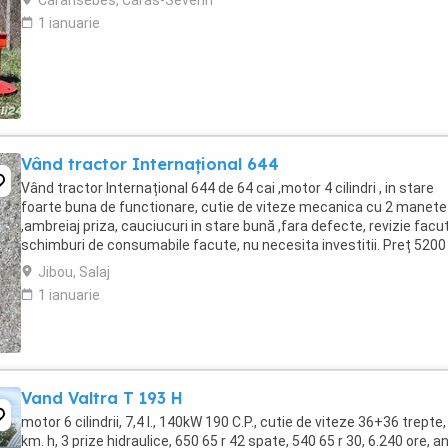
Caransebes, Caras-Severin
1 ianuarie
Vând tractor Internațional 644
Vând tractor Internațional 644 de 64 cai ,motor 4 cilindri , in stare
foarte buna de functionare, cutie de viteze mecanica cu 2 manete
,ambreiaj priza, cauciucuri in stare bună ,fara defecte, revizie facu
schimburi de consumabile facute, nu necesita investitii. Preț 5200
Jibou, Salaj
1 ianuarie
Vand Valtra T 193 H
motor 6 cilindrii, 7,4 l., 140kW 190 C.P., cutie de viteze 36+36 trepte,
km. h, 3 prize hidraulice, 650 65 r 42 spate, 540 65 r 30, 6.240 ore, a