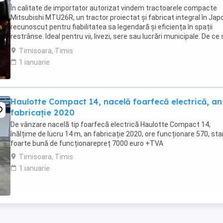
În calitate de importator autorizat vindem tractoarele compacte
Mitsubishi MTU26R, un tractor proiectat și fabricat integral în Japo
recunoscut pentru fiabilitatea sa legendară și eficiența în spații
restrânse. Ideal pentru vii, livezi, sere sau lucrări municipale. De ce
alegi Mitsubishi MTU26R ...
Timisoara, Timis
1 ianuarie
Haulotte Compact 14, nacelă foarfecă electrică, an
fabricație 2020
De vânzare nacelă tip foarfecă electrică Haulotte Compact 14,
înălțime de lucru 14 m, an fabricație 2020, ore funcționare 570, sta
foarte bună de funcționarepreț 7000 euro +TVA
Timisoara, Timis
1 ianuarie