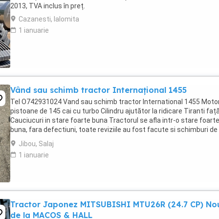
2013, TVA inclus în preț.
Cazanesti, Ialomita
1 ianuarie
Vând sau schimb tractor Internațional 1455
Tel O742931024 Vand sau schimb tractor International 1455 Motor
pistoane de 145 cai cu turbo Cilindru ajutător la ridicare Tiranti faț
Cauciucuri in stare foarte buna Tractorul se afla intr-o stare foart
buna, fara defectiuni, toate reviziile au fost facute si schimburi de
consumabile, nu necesita ...
Jibou, Salaj
1 ianuarie
Tractor Japonez MITSUBISHI MTU26R (24.7 CP) No
de la MACOS & HALL