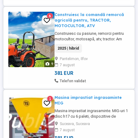
Construiesc la comandă remorcă
6
agricolă pentru, TRACTOR,
MOTOCULTOR, ATV
Construiesc cu pasiune, remorci pentru
motocultor, motosapă, atv, tractor. Am
posibilitate de livrare la domiciliul
2025 | hibrid
clientului. Costuri decente rezultate din
însumarea valorii materialelor și
Pantelimon, Ilfov
manopere; fără adaosuri comerciale.
9
7 august
Sporește-ți considerabil mobilitatea! Îți
fac remorcă după nevoia ta ...
381 EUR
Telefon validat
Masina imprastiat ingrasaminte
1
MIG
Masina imprastiat ingrasaminte. MIG-uri 1
disc h17 cu 6 paleti, dispozitive de
blocare inox, grosimea cuvei - 2mm 2
Suceava, Suceava
manete pentru reglarea manuala a latimii
7 august
de imprastiere (12-14m) Capacitatea cuvei