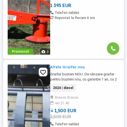
1 395 EUR
Telefon validat
Repostat la fiecare 6 ore
Promovat
5
Altele Graifer nou
Graifer busteni NOU. De vânzare graifer
pentru bușteni nou, cu garanție 1 an, cu 2
cilidri hidraulici, pentru încărcătoare
2024 | diesel
frontale cu capacitate de ridicare de la
1,5tone. Preț de la 1500euro + tva Pe stoc
Brasov, Brasov
sau la comandă, diferite atașamente
ieri 21:40
pentru utilaje
1,500 EUR
2,500 EUR
Telefon validat