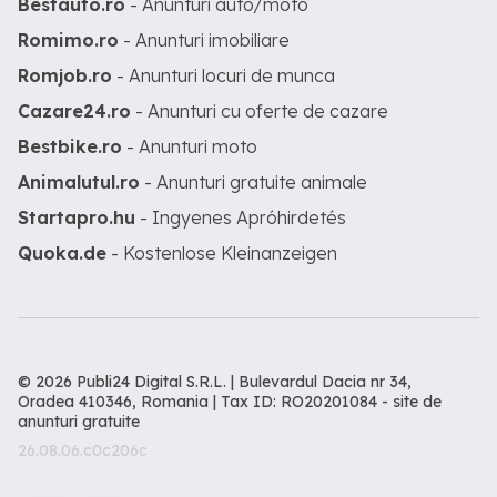
Bestauto.ro
- Anunturi auto/moto
Romimo.ro
- Anunturi imobiliare
Romjob.ro
- Anunturi locuri de munca
Cazare24.ro
- Anunturi cu oferte de cazare
Bestbike.ro
- Anunturi moto
Animalutul.ro
- Anunturi gratuite animale
Startapro.hu
- Ingyenes Apróhirdetés
Quoka.de
- Kostenlose Kleinanzeigen
© 2026 Publi24 Digital S.R.L. | Bulevardul Dacia nr 34,
Oradea 410346, Romania | Tax ID: RO20201084 -
site de
anunturi gratuite
26.08.06.c0c206c