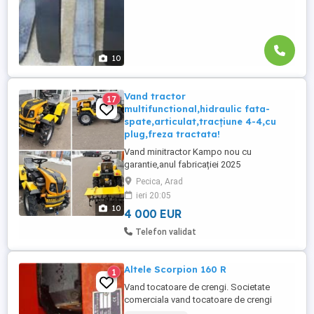
10
Vand tractor
17
multifunctional,hidraulic fata-
spate,articulat,tracțiune 4-4,cu
plug,freza tractata!
Vand minitractor Kampo nou cu
garantie,anul fabricației 2025
diesel.Tractorul vine cu tracțiune
Pecica, Arad
permanentă pe toate cele 4 roți, fiind
ieri 20:05
articulat și foarte ușor de manevrat in
10
4 000 EUR
spații înguste.Este ideal pentru
sere,solari,gradini si ferme. La cerere pot
Telefon validat
aduce utilaje compatibile pentru tractor,
semanatori ...
Altele Scorpion 160 R
1
Vand tocatoare de crengi. Societate
comerciala vand tocatoare de crengi
Scorpion 160 R fabricatie Polonia firma