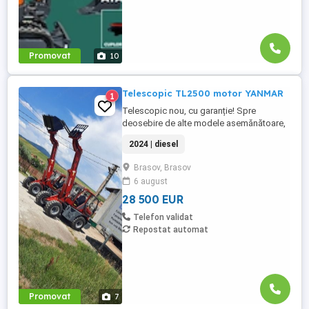
Promovat
10
Telescopic TL2500 motor YANMAR
1
Telescopic nou, cu garanție! Spre
deosebire de alte modele asemănătoare,
TL2500 are un motor Turbo Diesel
2024 | diesel
YANMAR în 4 cilindri, și o structură care
permite o cupă standard de 1,2m, nu
Brasov, Brasov
0,65mc ca la alte modele. Încărcătorul
6 august
telescopic articulat TL2500 este un utilaj
multifuncțional ce se pretează lucrului ...
28 500 EUR
Telefon validat
Repostat automat
Promovat
7