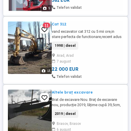
381 EUR
- 500 litri, cuva plastic Dimensiuni
transport : lung x lat x inalt - 1250 x 1200 ...
Telefon validat
5
Cat 312
11
vand excavator cat 312 cu 5 mii ore,in
stare perfecta de functionare,recent adus
de afara, accept si unele variante
1998 | diesel
Arad, Arad
7 august
22 000 EUR
13
Telefon validat
Altele braț excavare
Brat de excavare Nou. Braț de excavare
nou, producție 2019, lățime cupă 39,5cm,
nefolosit. 1600euro + tva
2019 | diesel
Brasov, Brasov
6 august