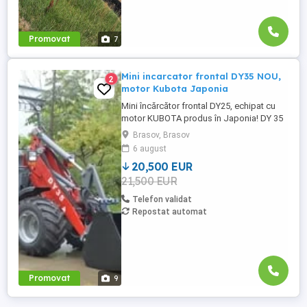
Promovat
7
Mini incarcator frontal DY35 NOU,
2
motor Kubota Japonia
Mini încărcător frontal DY25, echipat cu
motor KUBOTA produs în Japonia! DY 35
este un mini-încărcător frontal articulat
Brasov, Brasov
NOU, destinat lucrărilor în spații înguste,
6 august
zootehnie și nu numai, ideal pentru
20,500 EUR
prestatorii de servicii în peisagistică,
21,500 EUR
datorită gabaritului redus și a greutății
mici, ceea ce îl ...
Telefon validat
Repostat automat
Promovat
9