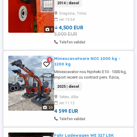
2014 | diesel
Teknamotor an 2014.Utilajul a fost folosit
foarte putin,stare aproape ca nou,toaca
Dragsina, Timis
crengi pana la 16 cm grosime,actionare
ieri 19:54
de la cardan putere minima necesara 45
cp,pret 4500 euro+tva usor neg.Vizibil ...
4,500 EUR
3
5,000 EUR
Telefon validat
Miniexcavatoare NOI 1000 kg -
5
1200 kg
Miniexcavator nou Nycheki E10 - 1000 kg,
import recent cu contract pers. fizica,
motorizare diesel 9 kw, consum 0.5 l pe
2025 | diesel
ora, foarte robust, 2 cupe incluse in
pret.Pret Nycheki E10 - 4500 euro ! Pret fix
Sebes, Alba
!!! Miniexcavator Lubeck X12 - 1200 kg,
ieri 11:12
import recent cu contract pers. fizica,
10
motorizare diesel ...
4 599 EUR
Telefon validat
Fahr Ladewagen WE 327 LSK