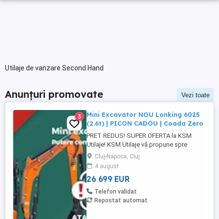
Utilaje de vanzare Second Hand
Anunțuri promovate
Vezi toate
Mini Excavator NOU Lonking 6025
3
(2.6t) | PICON CADOU | Coada Zero
PRET REDUS! SUPER OFERTA la KSM
Utilaje! KSM Utilaje vă propune spre
vânzare modelul Lonking CDM 6025, un
Cluj-Napoca, Cluj
mini excavator nou, de tip Coadă Zero
4 august
(Zero Tail Swing), cu performanță
26 699 EUR
premium, componente japoneze și costuri
minime de întreținere. Acum cu o reducere
Telefon validat
substanțială și un cadou special! PRET ...
Repostat automat