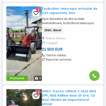
Încărcător telescopic articulat de
3
2,5t capacitate, Nou
Spre deosebire de alte modele
asemănătoare, încărcătorul telescopic
TL2500 are motor de 102cp, nu de 75cp și
2026 | diesel
are o structură care permite din fabrică
echiparea cu o cupă standard de 1,2mc.
Brasov, Brasov
Telescopic nou de 2,5t capacitate. Utilaj
6 august
nou, pe stoc, cu garanție! Încărcătorul
telescopic articulat TL2500 este ...
21 500 EUR
Telefon validat
Repostat automat
Promovat
9
UNIC! Tractor URSUS C-3110 fără
3
DPF, fără AdBlue doar 25 Ore, Ca
Nou! Vândut de Importatorul
oficial