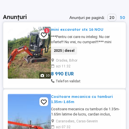
Anunțuri
20
50
Anunțuri pe pagină:
mini excavator stx 16 NOU
1
***Pentru cei care nu inteleg: Nu cer
oferte!!! Nu vrei, nu cumperi!!!*** mini
excavator stx 16, an 2025, nou. 1.6 tone
2025 | diesel
brat de 2.5 m cupla rapida. dotat cu 3
cupe. 25 CP, 3 cilindri, motor Yanmar
Oradea, Bihor
original, made in Japan. dotat cu incalzire,
azi 11:32
ventilator, radio, geam rabatabil cu
stergator, instinctor, ...
8 990 EUR
10
Telefon validat
Cositoare mecanica cu tamburi
1.35m-1.65m
Cositoare mecanica cu tamburi de 1.35m-
1.65m latime de lucru, cardan inclus,
prelata, cheie de cutite Transport in toate
Caransebes, Caras-Severin
judetele
azi 07:32