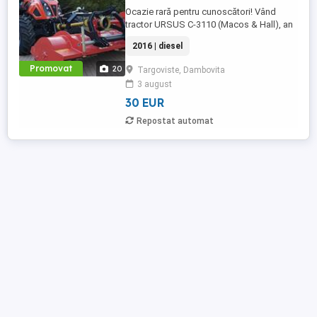
Ocazie rară pentru cunoscători! Vând
tractor URSUS C-3110 (Macos & Hall), an
2016, aflat în stare de nou. Este modelul
2016 | diesel
ideal pentru cine dorește putere și
simplitate mecanică, fără bătăile de cap
Promovat
20
Targoviste, Dambovita
ale normelor de poluare moderne. - FĂRĂ
3 august
DPF ȘI FĂRĂ ADBLUE: Scapi de grija
regenerării filtrului de particule ...
30 EUR
Repostat automat