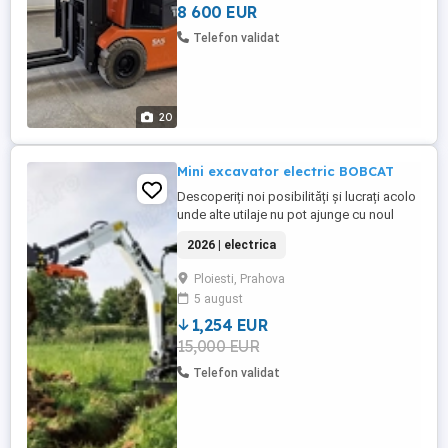
Fabricatie: 2019 Ore ...
8 600 EUR
Telefon validat
20
Mini excavator electric BOBCAT
Descoperiți noi posibilități și lucrați acolo
unde alte utilaje nu pot ajunge cu noul
miniexcavator electrificat E19e. Această
2026 | electrica
mașină cu nivel redus de zgomot și emisii
zero creează oportunități de lucru
Ploiesti, Prahova
exclusive, fără limitări legate de locație
5 august
sau de orele de lucru. Datorită controlului
excelent, ...
1,254 EUR
15,000 EUR
Telefon validat