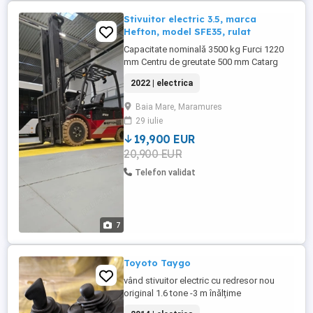
Stivuitor electric 3.5, marca
Hefton, model SFE35, rulat
Capacitate nominală 3500 kg Furci 1220
mm Centru de greutate 500 mm Catarg
Triplex Înalțime maximă de ridicare 6500
2022 | electrica
mm Sistem hidraulic 3&4 valve cu
conducte Înălțime maximă catarg restrâns
Baia Mare, Maramures
3083 mm Înălțime maximă catarg extins
29 iulie
7773 mm Înălțime liberă de ridicare 1855
mm Înclinare catarg față spate 3 ...
19,900 EUR
20,900 EUR
Telefon validat
7
Toyoto Taygo
vând stivuitor electric cu redresor nou
original 1.6 tone -3 m înălțime