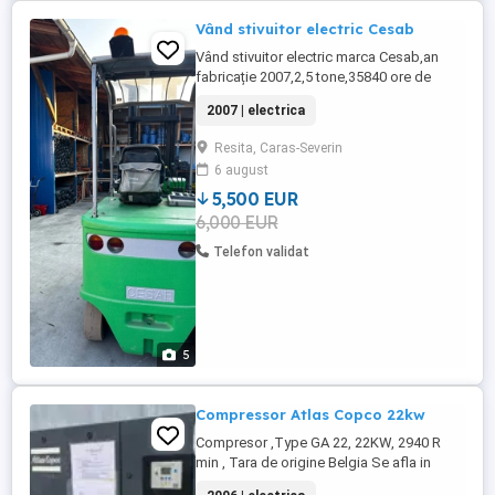
Vând stivuitor electric Cesab
Vând stivuitor electric marca Cesab,an
fabricație 2007,2,5 tone,35840 ore de
funcționare.Stivuitorul funcționează
2007 | electrica
impecabil.Pret vanzare 5500 euro
negociabil
Resita, Caras-Severin
6 august
5,500 EUR
6,000 EUR
Telefon validat
5
Compressor Atlas Copco 22kw
Compresor ,Type GA 22, 22KW, 2940 R
min , Tara de origine Belgia Se afla in
perfecta stare de functionare! Ofer mai