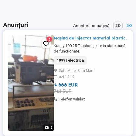
Anunțuri
20
50
Anunțuri pe pagină:
Mașină de injectat material plastic.
3
Kuasy 100 25 Trusiomr,este în stare bună
de funcționare.
1999 | electrica
Satu Mare, Satu Mare
azi 14:19
666 EUR
761 EUR
Telefon validat
9