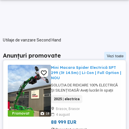
Utilaje de vanzare Second Hand
Anunțuri promovate
Vezi toate
Mini Macara Spider Electrică SPT
299 (3t 14.5m) | Li-Ion | Full Option |
NOU
SOLUȚIA DE RIDICARE 100% ELECTRICĂ
ȘI SILENȚIOASĂ! Aveți lucrări în spații
închise (Mall, Fabrică, Spital) unde nu
2025 | electrica
puteți folosi motoare termice? KSM
Utilaje vă prezintă SPT 299-E Macaraua
Brasov, Brasov
Păianjen cu Baterii Li-Ion de ultimă
Promovat
18
4 august
generație! PACHET "FULL OPTION"
(INCLUS ÎN PREȚ): Nu plătiți nimic extra! ...
88 999 EUR