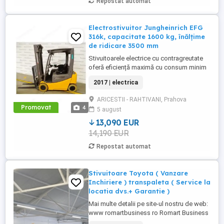
Repostat automat
Electrostivuitor Jungheinrich EFG
316k, capacitate 1600 kg, înălțime
de ridicare 3500 mm
Stivuitoarele electrice cu contragreutate
oferă eficiență maximă cu consum minim
de energie. Stivuitoarele electrice oferă
2017 | electrica
performanțe de top cu cele mai recente
motoare trifazate. Această tehnologie
ARICESTII - RAHTIVANI, Prahova
coordonează toate componentele
Promovat
4
5 august
stivuitoarelor, îmbunătățind eficiența
operațiunilor dumneavoastră. Eficiența ...
13,090 EUR
14,190 EUR
Repostat automat
Stivuitoare Toyota ( Vanzare
Inchiriere ) transpaleta ( Service la
locatia dvs.+ Garantie )
Mai multe detalii pe site-ul nostru de web:
www romartbusiness ro Romart Business
SRL Locatie: Str. Nicolae Filimon nr.1