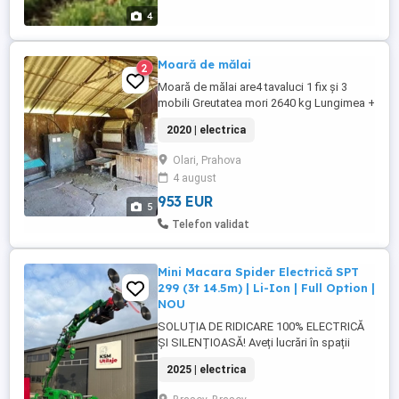
4
Moară de mălai
2
Moară de mălai are4 tavaluci 1 fix și 3
mobili Greutatea mori 2640 kg Lungimea +
Diametrul =800-250 mm Productivitatea
2020 | electrica
800 kg h Alte informatii la telefon = lari
Prahova Preț = 5000 ron
Olari, Prahova
4 august
953 EUR
5
Telefon validat
Mini Macara Spider Electrică SPT
299 (3t 14.5m) | Li-Ion | Full Option |
NOU
SOLUȚIA DE RIDICARE 100% ELECTRICĂ
ȘI SILENȚIOASĂ! Aveți lucrări în spații
închise (Mall, Fabrică, Spital) unde nu
2025 | electrica
puteți folosi motoare termice? KSM
Utilaje vă prezintă SPT 299-E Macaraua