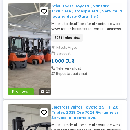
Stivuitoare Toyota ( Vanzare
Inchiriere ) transpaleta ( Service la
locatia dvs.+ Garantie )
Mai multe detalii pe site-ul nostru de web:
www romartbusiness ro Romart Business
SRL Locatie: Str. Nicolae Filimon nr.1
2021 | electrica
Pitesti, judetul Arges Cod Postal:110152
Pentru oferte transmise in format PDF sau
Pitesti, Arges
pentru mai multe poze cu echipamentul
5 august
de care sunteti interesati va rugam sa ne
contactati pe e-mail: ...
1 000 EUR
Telefon validat
Repostat automat
Promovat
20
Electrostivuitor Toyota 2.5T si 2.0T
Triplex 2018 Ore 7024 Garantie si
Service la locatia dvs.
Mai multe detalii pe site-ul nostru de web: