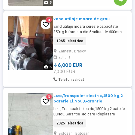
5
vand utilaje moara de grau
8
vand utilaje moara cereale capacitate
350kg h formata din 5 valturi de 600mm -
germania , sita plana cu 4 pasaje ,
1965 | electrica
curatator combinat, transport pneomatic
intre valturi si sita , elevator cu cupe pt
Zarnesti, Brasov
grau snek, (rezulta 2 sau trei tip de faina si
28 iulie
tarata ), , piese de schimb
6,000 EUR
5
7,000 EUR
Telefon validat
Liza,Transpalet electric,1500 kg,2
3
baterie Li,Nou,Garantie
Liza,Transpalet electric,1500 kg 2 baterie
Li,Nou,Garantie Ridicare+deplasare
paletului sunt electrice Coborarea
2025 | electrica
paletului manuala prin actionare parghiei(
vezi foto) sarcina nominala de ridicare
Botosani, Botosani