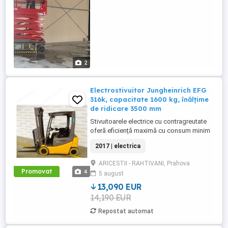
2
Electrostivuitor Jungheinrich EFG
316k, capacitate 1600 kg, înălțime
de ridicare 3500 mm
Stivuitoarele electrice cu contragreutate
oferă eficiență maximă cu consum minim
de energie. Stivuitoarele electrice oferă
2017 | electrica
performanțe de top cu cele mai recente
motoare trifazate. Această tehnologie
ARICESTII - RAHTIVANI, Prahova
coordonează toate componentele
Promovat
4
5 august
stivuitoarelor, îmbunătățind eficiența
operațiunilor dumneavoastră. Eficiența ...
13,090 EUR
14,190 EUR
Repostat automat