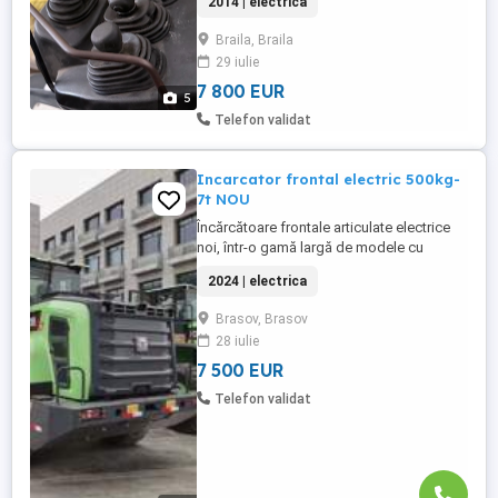
2014 | electrica
Braila, Braila
29 iulie
7 800 EUR
5
Telefon validat
Incarcator frontal electric 500kg-
7t NOU
Încărcătoare frontale articulate electrice
noi, într-o gamă largă de modele cu
capacități de ridicare de la 400kg la
2024 | electrica
7000kg, cupe de la 0,3mc la 5mc, cu
autonomie de lucru de 5-7 ore, se livrează
Brasov, Brasov
cu stație proprie de încărcare ce încărca
28 iulie
complet într-o oră. Modelele mari necesită
sursă de curent trifazică. Foarte ...
7 500 EUR
Telefon validat