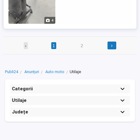
4
›
‹
1
2
Publi24
Anunțuri
Auto moto
Utilaje
Categorii
Utilaje
Județe