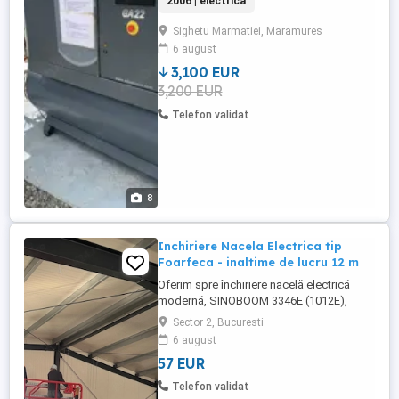
2006 | electrica
multe detalii telefonic!
Sighetu Marmatiei, Maramures
6 august
3,100 EUR
3,200 EUR
Telefon validat
8
Inchiriere Nacela Electrica tip
Foarfeca - inaltime de lucru 12 m
Oferim spre închiriere nacelă electrică
modernă, SINOBOOM 3346E (1012E),
ideală pentru lucrări la înălțime în interior și
Sector 2, Bucuresti
exterior (hale, spații comerciale, instalații,
6 august
mentenanță, construcții). Specificații
57 EUR
principale: Înălțime maximă de lucru: 12 m
Înălțime platformă: 10 m Capacitate
Telefon validat
platformă: ...