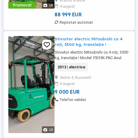
Brasov, Brasov
Păianjen cu Baterii Li-Ion de ultimă
Promovat
18
4 august
generație! PACHET "FULL OPTION"
(INCLUS ÎN PREȚ): Nu plătiți nimic extra! ...
88 999 EUR
Repostat automat
Stivuitor electric Mitsubishi cu 4
roți, 3500 kg, translație !
Stivuitor electric Mitsubishi cu 4 roți, 3500
kg, translație ! Model: FB35K-PAC Anul
fabricației: 2013 Ore de funcționare: 1454
2013 | electrica
h (putin folosit) Translație stanga-dreapta
Greutate ridicată : 3.500 kg Înălțime de
Sector 4, Bucuresti
ridicare: 3.300 mm Tip catarg: duplex ( 2
4 august
trepte) Înălțime de construcție: 2.300 mm
Tip ...
9 000 EUR
Telefon validat
10