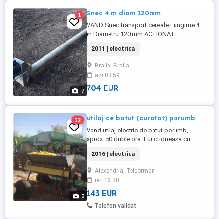
Snec 4 m diam 120mm
1
VAND Snec transport cereale.Lungime 4
m.Diametru 120 mm.ACTIONAT
ELECTRIC,MOTOR 380V, 1,5KW.Se poate
2011 | electrica
modifica la 220V.STARE BUNA.SE face
proba.PRET 3700 LEI.NU TRIMIT PE
Braila, Braila
CURIER.Snecul se afla in Jud. BRAILA.Nu
azi 08:59
sunati inutil pentru a spune ca e departe
de Dvs!!! Tel O723**894**499
704 EUR
7
utilaj de batut (curatat) porumb
12
Vand utilaj electric de batut porumb,
aprox. 50 duble ora. Functioneaza cu
motor electriic la 220v. Poate fi atasat si la
2016 | electrica
tractor Usor de transportat (pe roti). Stare
buna de functionare. Pret : 750 lei,
Alexandria, Teleorman
negociabil. Tel.
ieri 13:30
143 EUR
3
Telefon validat