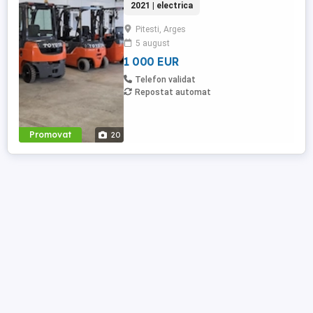
2021 | electrica
Pitesti, judetul Arges Cod Postal:110152
Pentru oferte transmise in format PDF sau
Pitesti, Arges
pentru mai multe poze cu echipamentul
5 august
de care sunteti interesati va rugam sa ne
contactati pe e-mail: ...
1 000 EUR
Telefon validat
Repostat automat
Promovat
20