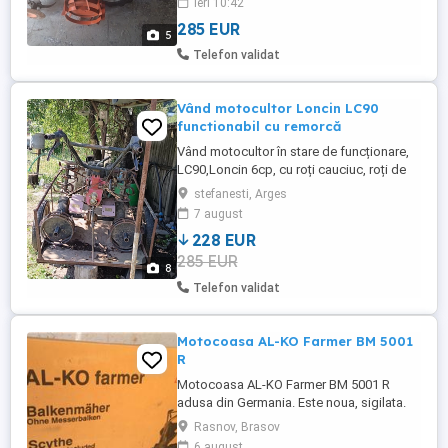
ieri 10:42
285 EUR
5
Telefon validat
Vând motocultor Loncin LC90
functionabil cu remorcă
Vând motocultor în stare de funcționare,
LC90,Loncin 6cp, cu roți cauciuc, roți de
fier, freze plus remorcă făcută personal,
stefanesti, Arges
preț 1200 negociabil.
7 august
228 EUR
285 EUR
8
Telefon validat
Motocoasa AL-KO Farmer BM 5001
R
Motocoasa AL-KO Farmer BM 5001 R
adusa din Germania. Este noua, sigilata.
Producator: Al-Ko Model: BM5001 R
Rasnov, Brasov
Caracteristici: Disponibil cu latimii variate
6 august