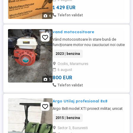
de lucru de la 87 la 102 cm Marginile sunt
1 429 EUR
protejate pt a preveni deteriorarea prin
lovirea de perete. Design imbunatatit
Telefon validat
4
pentru a preveni
bascularea(deschilibrarea) BM ...
vand motocositoare
Vând motocositoare în stare bună de
funcționare motor nou cauciucuri noi cutie
de viteza 3viteze în fața si una in spate
2023 | benzina
plus încă o masa de tăiere cu .tot
Ocolis, Maramures
6 august
800 EUR
5
Telefon validat
Argo Utilaj profesional 8x8
Argo 8x8 model XTI proiect militar, unicat
2015 | benzina
Sector 3, Bucuresti