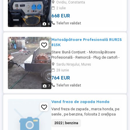
Recomandat atat utilizatorilor casnici cat
Ovidiu, Constanta
si celor industriali, profesionali. Regulator
2 iulie
automat de tensiune (AVR) care limiteaza
668 EUR
fluctuatiile tensiunii produse de alternator.
Conector comanda externa pentru ATS,
Telefon validat
4
invertor ...
Motosăpătoare Profesională RURIS
815K
Stare: Bună Conțiunt: - Motosăpătoare
Profesională - Remorcă - Plug de cartofi -
Freză de 0.75-1.1m - Roți de fier - Roți 6.50
Sardu Nirajului, Mures
80-13 OZKA KNK52 82A6 6PR TT, x2
28 iunie
Motor: General Engine, 4 timpi, 15 CP
764 EUR
Combustibil: Benzină fără plumb Pronire:
Manuală Transmisie: Pinioane în baie de
Telefon validat
7
ulei Viteze: 2 înainte ...
Vand freza de zapada Honda
Vand freza de zapada , marca honda, pe
senile , pe benzina, folosita 2 ore(lipsa
zapada) functioneaza perfect
2022 | benzina