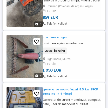
remorca Motocultor simplu vine la pachet
freza
Poienari (Poienarii de Arges), Arges
16 iulie
859 EUR
Telefon validat
5
cositoare agria
cositoare agria cu motor nou
2025 | benzina
Sighisoara, Mures
10 iulie
1 050 EUR
4
Telefon validat
generator monofazat 8.5 kw 19CP
benzina in 4 timpi
Generator de curent monofazat, compact,
fiabil, usor de manevrat si utilizat.