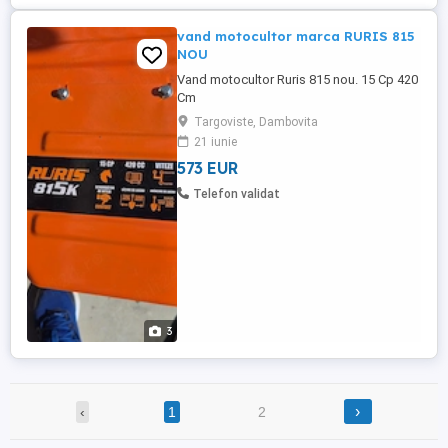
vand motocultor marca RURIS 815
NOU
Vand motocultor Ruris 815 nou. 15 Cp 420
Cm
Targoviste, Dambovita
21 iunie
573 EUR
Telefon validat
3
›
‹
1
2