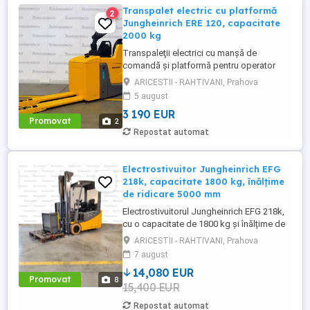
Transpalet electric cu platformă
2
Jungheinrich ERE 120, capacitate
2000 kg
Transpaleţii electrici cu manşă de
comandă şi platformă pentru operator
ERE, flexibili şi performanţi, combină
ARICESTII - RAHTIVANI, Prahova
manevrabilitatea cu confortul platformei
5 august
pentru operator. Urcaţi la postul de lucru
3 190 EUR
pentru a creşte eficienţa transferului de
Promovat
2
mărfuri. Utilajele sunt extrem de flexibile,
Repostat automat
sistemul modul permiţând ...
Electrostivuitor Jungheinrich EFG
218k, capacitate 1800 kg, înălțime
de ridicare 5000 mm
Electrostivuitorul Jungheinrich EFG 218k,
cu o capacitate de 1800 kg și înălțime de
ridicare de 5000 mm, este echipat cu
ARICESTII - RAHTIVANI, Prahova
cabină deschisă, furci de 1150 mm,
7 august
iluminare completă (2x lumini față sus, 2x
14,080 EUR
lumini spate) + girofar, grătar de protecție
Promovat
8
15,400 EUR
și anvelope albe T22 o soluție fiabilă și
eficientă pentru ...
Repostat automat