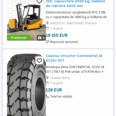
320, capacitate 2000 kg, înălțime
de ridicare 4400 mm
Electrostivuitorul Jungheinrich EFG 218k,
cu o capacitate de 1800 kg și înălțime de
ridicare de 5000 mm, este echipat cu
ARICESTII - RAHTIVANI, Prahova
cabină deschisă, furci de 1150 mm,
7 august
iluminare completă (2x lumini față sus, 2x
18 150 EUR
lumini spate) + girofar, grătar de protecție
Promovat
8
și anvelope albe T22 o soluție fiabilă și
Repostat automat
eficientă pentru ...
Cauciuc stivuitor Continental 18
SC20+ SIT
Anvelopa plina CONTINENTAL SC20 18
SIT (18x7-8) Pret unitar: 675 RON Buc +
TVA - pretul este in RON buc fara TVA,
Oradea, Bihor
taxa de mediu si transportul pana la
7 august
beneficiar Continental SC20 ROBUST sunt
128 EUR
anvelope pline de calitate premium
utilizate pe stivuitoare si utilaje industriale.
Telefon validat
Anvelope pline cu recomandare ...