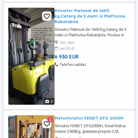
Stivuitor Pietonal de 1600
kg,Catarg de 5 metri si Platforma
Rabatabila
Stivuitor Pietonal de 1600 kg,Catarg de 5
metri si Platforma Rabatabila. Produs in
China 2023. Model DEMO cu 24 de ore de
Iasi, Iasi
utilizare. Sarcina de ridicare : 1600 kg la
ieri 03:47
centrul de greutate 600 mm Sarcina
6 930 EUR
reziduala la 3m: 1600 kg la centrul de
greutate 600 mm Sarcina reziduala la 4m:
Telefon validat
1000 kg la centrul ...
5
Motostivuitor FENDT DFG 2000H
1
Stivuitor FENDT DFG2000H, Disel Ridica
maxim 2500kg, greutate proprie 3,5t,
inaltime maxima de ridicare 4m, inaltime