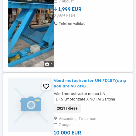
7 august
parte de geometrie roti, info watsap .pret
1,999 EUR
1999 euro
2,399 EUR
Telefon validat
3
Vând motostivuitor UN FD15T(ca și
nou are 90 ore)
Vând motostivuitor marca UN
FD15T,motorizare XINCHAI Sarcina
1500kg,Catarg DUPLEX 3300mm
2021 | diesel
Stivuitorul este ca și nou,are doar 90 ore
lucrate
Alexandria, Teleorman
7 august
10 000 EUR