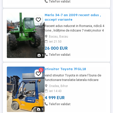
Telefon validat
Merlo 34-7 an 2009 recent adus ,
accept variante
Recent adus nelucrat in Romania, ridică 4
tone , înălțime de ridicare 7 metri,motor 4
cilindri,are cupa și furci paleți ,perfecta
Bacau, Bacau
stare de funcționare ofer proba la fața
ieri 21:50
locului, accept unele variante
26 000 EUR
Telefon validat
3
stivuitor Toyota 7FGL18
1
vand stivuitor Toyota in stare f buna de
functionare translatie laterala ridicare
libera triplex ridica la 5.5 m capacitate
Oradea, Bihor
1800 kg functioneaza pe benzina si gpl
ieri 14:43
4 999 EUR
Telefon validat
5