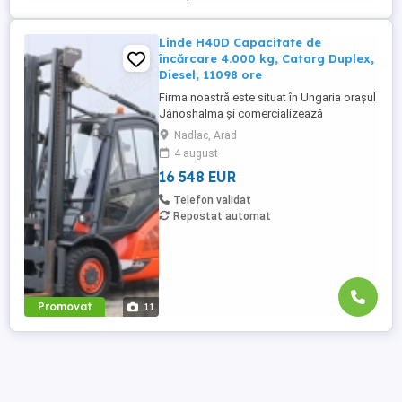
Linde H40D Capacitate de
încărcare 4.000 kg, Catarg Duplex,
Diesel, 11098 ore
Firma noastră este situat în Ungaria orașul
Jánoshalma și comercializează
stivuitoare second-hand și piese de
Nadlac, Arad
stivuitoare noi de pe stoc și la comandă
4 august
cu livrare contra cost în toată România.
16 548 EUR
Pentru a cere ofertă sau alte informații vă
rugăm contactați numărul de telefon afișat
Telefon validat
mai sus. Agent de vânzări ...
Repostat automat
Promovat
11