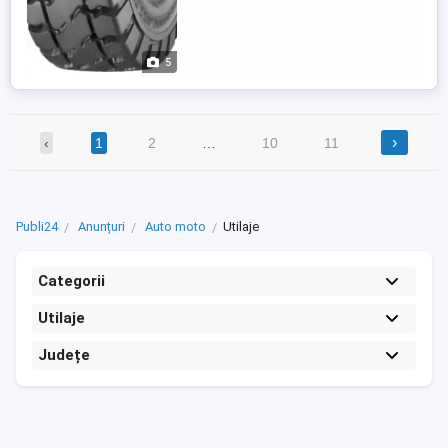
5
›
‹
1
2
…
10
11
Publi24
Anunțuri
Auto moto
Utilaje
Categorii
Utilaje
Județe