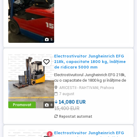
...
5
Electrostivuitor Jungheinrich EFG
218k, capacitate 1800 kg, înălțime
de ridicare 5000 mm
Electrostivuitorul Jungheinrich EFG 218k,
cu o capacitate de 1800 kg și înălțime de
ridicare de 5000 mm, este echipat cu
ARICESTII - RAHTIVANI, Prahova
cabină deschisă, furci de 1150 mm,
7 august
iluminare completă (2x lumini față sus, 2x
14,080 EUR
lumini spate) + girofar, grătar de protecție
Promovat
8
15,400 EUR
și anvelope albe T22 o soluție fiabilă și
eficientă pentru ...
Repostat automat
Electrostivuitor Jungheinrich EFG
2