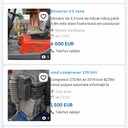
Stivuitor 3 5 tone
Stivuitor de 3,5 tone de ridicat ridica până
4,4m este stare foarte bună are cauciucuri
pline nu are curgere de ulei
Moreni, Dambovita
ieri 13:51
6 000 EUR
Telefon validat
5
vind compresor 270 litri
compresor 270 litri an 2019 iscir 827litri
minut purjare automata informații la
telefon
Cicir, Arad
ieri 12:23
1 500 EUR
Telefon validat
6