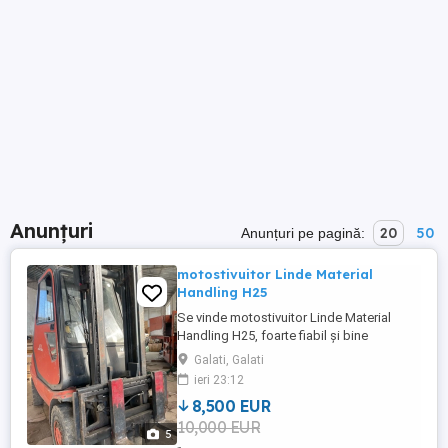
Anunțuri
20
50
Anunțuri pe pagină:
motostivuitor Linde Material
Handling H25
Se vinde motostivuitor Linde Material
Handling H25, foarte fiabil și bine
întreținut, ideal pentru depozite, logistică
Galati, Galati
sau activități industriale. Carte CNCIR cu
ieri 23:12
inspecții la zi cu expertiza efectuată -
8,500 EUR
ultima inspecție efectuată în 02.2026. Date
10,000 EUR
generale An fabricație: 1998 Capacitate
5
ridicare: ...