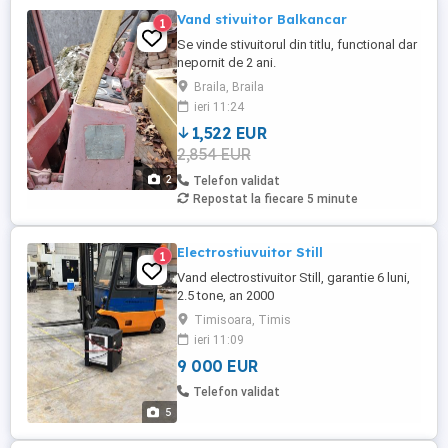
Vand stivuitor Balkancar
1
Se vinde stivuitorul din titlu, functional dar
nepornit de 2 ani.
Braila, Braila
ieri 11:24
1,522 EUR
2,854 EUR
2
Telefon validat
Repostat la fiecare 5 minute
Electrostiuvuitor Still
1
Vand electrostivuitor Still, garantie 6 luni,
2.5 tone, an 2000
Timisoara, Timis
ieri 11:09
9 000 EUR
Telefon validat
5