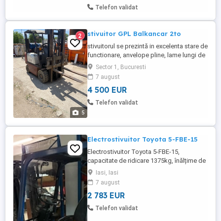
Telefon validat
stivuitor GPL Balkancar 2to
2
stivuitorul se prezintă in excelenta stare de
functionare, anvelope pline, lame lungi de
115cm - nu are translatie stg dr. Are
Sector 1, Bucuresti
plamanul de gaz nou. se poate vinde atat
7 august
de pe firma dar pretul devine plus TVA cat
4 500 EUR
si de pe persoana fizica.
Telefon validat
5
Electrostivuitor Toyota 5-FBE-15
Electrostivuitor Toyota 5-FBE-15,
capacitate de ridicare 1375kg, înălțime de
ridicare 3000mm. Înălțime proprie
Iasi, Iasi
1950mm, lățime 1060mm, lungime totală
7 august
cu furcă 30000mm, lungime furcă
2 783 EUR
1070mm. Total ore funcționare 21000.
Baterie înlocuită în 2016, trebuiesc
Telefon validat
înlocuite 2 celule. Este în perfectă stare de