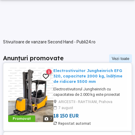
Stivuitoare de vanzare Second Hand - Publi24.ro
Anunțuri promovate
Vezi toate
Electrostivuitor Jungheinrich EFG
1
320, capacitate 2000 kg, înălțime
de ridicare 5500 mm
Electrostivuitorul Jungheinrich cu
capacitatea de 2.000 kg este proiectat
pentru aplicații intensive de manipulare în
ARICESTII - RAHTIVANI, Prahova
depozite și unități logistice, oferind
7 august
performanță ridicată, stabilitate și
18 150 EUR
vizibilitate optimă. Echipat cu un catarg
Promovat
7
robust, acesta asigură o înălțime maximă
Repostat automat
de ridicare de 5.500 mm, ...