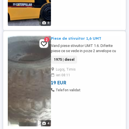
8
Piese de stivuitor 1,6 UMT
2
Vand piese stivuitor UMT 1.6. Diferite
piese ce se vede in poze 2 anvelope cu
geanta , piese de cutie, radiator.
1975 | diesel
Lugoj, Timis
ieri 08:11
19 EUR
Telefon validat
4