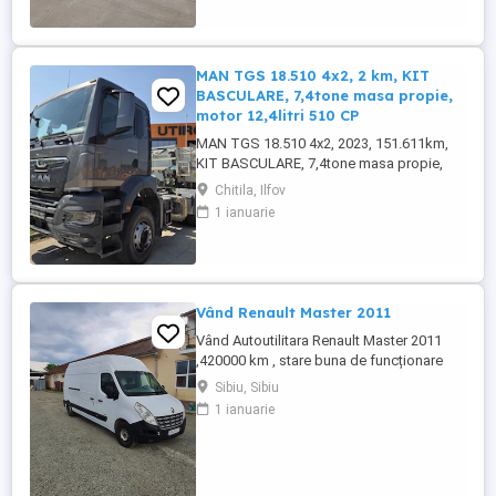
MAN TGS 18.510 4x2, 2 km, KIT
BASCULARE, 7,4tone masa propie,
motor 12,4litri 510 CP
MAN TGS 18.510 4x2, 2023, 151.611km,
KIT BASCULARE, 7,4tone masa propie,
motor 12,4litri 510 CP
Chitila, Ilfov
1 ianuarie
Vând Renault Master 2011
Vând Autoutilitara Renault Master 2011
,420000 km , stare buna de funcționare
,arcuri duble pe spate.VT iunie
Sibiu, Sibiu
2027.Asigurarea expira în 12.08.2026
1 ianuarie