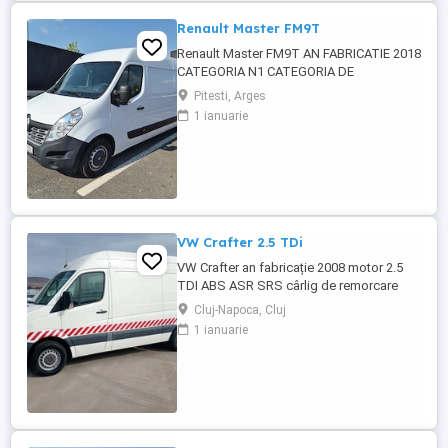
Renault Master FM9T
Renault Master FM9T AN FABRICATIE 2018
CATEGORIA N1 CATEGORIA DE
FOLOSINTA AUTOUTILITARA N1
Pitesti, Arges
CAROSERIE BB FURGON PUTERE KW 96
1 ianuarie
TIP COMBUSTIBIL MOTORINA NORMA DE
POLUARE CE EURO 6 PRET 10500 EURO
CU TVA INCLUS
VW Crafter 2.5 TDi
VW Crafter an fabricație 2008 motor 2.5
TDI ABS ASR SRS cârlig de remorcare
Cluj-Napoca, Cluj
1 ianuarie