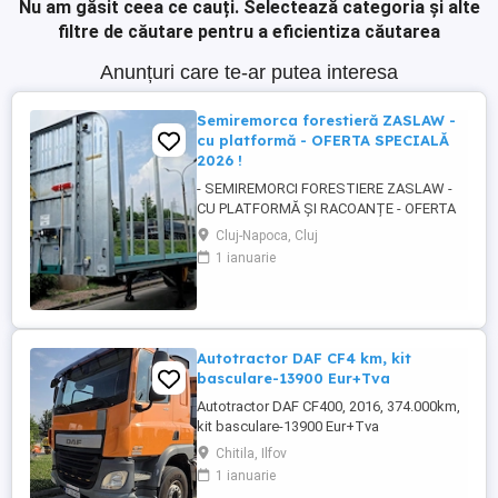
Nu am găsit ceea ce cauți.
Selectează categoria și alte
filtre de căutare pentru a eficientiza căutarea
Anunțuri care te-ar putea interesa
Semiremorca forestieră ZASLAW -
cu platformă - OFERTA SPECIALĂ
2026 !
- SEMIREMORCI FORESTIERE ZASLAW -
CU PLATFORMĂ ȘI RACOANȚE - OFERTA
SPECIALĂ 2026 !! - VEHICULE NOI ( 2025 ) -
Cluj-Napoca, Cluj
VEHICULE PE STOC SAU ÎN FABRICAȚIE
1 ianuarie
ZASLAW !! DESCRIERE: - Semiremorci
ZASLAW cu platforma si racoante
demontabile, destinate transportului de
material lemnos forestier , mărfuri
paletizate ...
Autotractor DAF CF4 km, kit
basculare-13900 Eur+Tva
Autotractor DAF CF400, 2016, 374.000km,
kit basculare-13900 Eur+Tva
Chitila, Ilfov
1 ianuarie