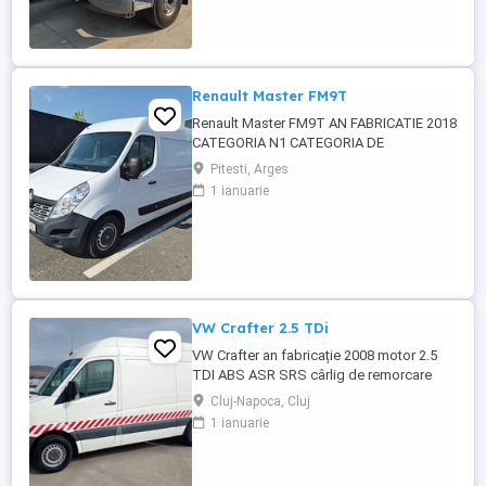
Renault Master FM9T
Renault Master FM9T AN FABRICATIE 2018
CATEGORIA N1 CATEGORIA DE
FOLOSINTA AUTOUTILITARA N1
Pitesti, Arges
CAROSERIE BB FURGON PUTERE KW 96
1 ianuarie
TIP COMBUSTIBIL MOTORINA NORMA DE
POLUARE CE EURO 6 PRET 10500 EURO
CU TVA INCLUS
VW Crafter 2.5 TDi
VW Crafter an fabricație 2008 motor 2.5
TDI ABS ASR SRS cârlig de remorcare
Cluj-Napoca, Cluj
1 ianuarie