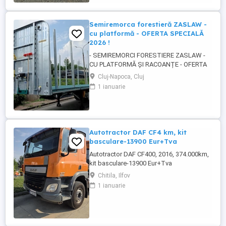
Semiremorca forestieră ZASLAW -
cu platformă - OFERTA SPECIALĂ
2026 !
- SEMIREMORCI FORESTIERE ZASLAW -
CU PLATFORMĂ ȘI RACOANȚE - OFERTA
SPECIALĂ 2026 !! - VEHICULE NOI ( 2025 ) -
Cluj-Napoca, Cluj
VEHICULE PE STOC SAU ÎN FABRICAȚIE
1 ianuarie
ZASLAW !! DESCRIERE: - Semiremorci
ZASLAW cu platforma si racoante
demontabile, destinate transportului de
material lemnos forestier , mărfuri
paletizate ...
Autotractor DAF CF4 km, kit
basculare-13900 Eur+Tva
Autotractor DAF CF400, 2016, 374.000km,
kit basculare-13900 Eur+Tva
Chitila, Ilfov
1 ianuarie