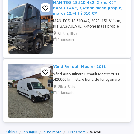
MAN TGS 18.510 4x2, 2 km, KIT
BASCULARE, 7,4tone masa propie,
motor 12,4litri 510 CP
MAN TGS 18.510 4x2, 2023, 151.611km,
KIT BASCULARE, 7,4tone masa propie,
motor 12,4litri 510 CP
Chitila, Ilfov
1 ianuarie
Vând Renault Master 2011
Vând Autoutilitara Renault Master 2011
,420000 km , stare buna de funcționare
,arcuri duble pe spate.VT iunie
Sibiu, Sibiu
2027.Asigurarea expira în 12.08.2026
1 ianuarie
Publi24
Anunțuri
Auto moto
Transport
Weber