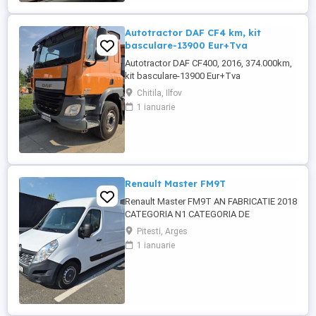
demontabile, destinate transportului de
material lemnos forestier , mărfuri
paletizate ...
Autotractor DAF CF4 km, kit
basculare-13900 Eur+Tva
Autotractor DAF CF400, 2016, 374.000km,
kit basculare-13900 Eur+Tva
Chitila, Ilfov
1 ianuarie
Renault Master FM9T
Renault Master FM9T AN FABRICATIE 2018
CATEGORIA N1 CATEGORIA DE
FOLOSINTA AUTOUTILITARA N1
Pitesti, Arges
CAROSERIE BB FURGON PUTERE KW 96
1 ianuarie
TIP COMBUSTIBIL MOTORINA NORMA DE
POLUARE CE EURO 6 PRET 10500 EURO
CU TVA INCLUS