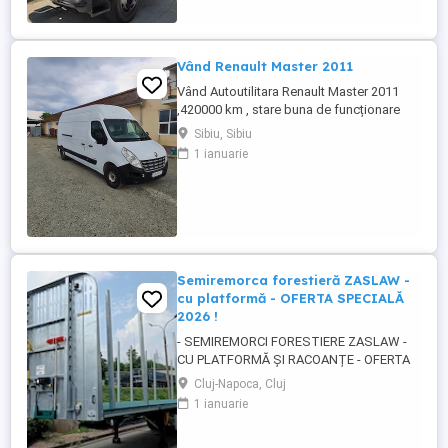
Vând Renault Master 2011
Vând Autoutilitara Renault Master 2011
,420000 km , stare buna de funcționare
,arcuri duble pe spate.VT iunie
Sibiu, Sibiu
2027.Asigurarea expira în 12.08.2026
1 ianuarie
Semiremorca forestieră ZASLAW -
cu platformă - OFERTA SPECIALĂ
2026 !
- SEMIREMORCI FORESTIERE ZASLAW -
CU PLATFORMĂ ȘI RACOANȚE - OFERTA
SPECIALĂ 2026 !! - VEHICULE NOI ( 2025 ) -
Cluj-Napoca, Cluj
VEHICULE PE STOC SAU ÎN FABRICAȚIE
1 ianuarie
ZASLAW !! DESCRIERE: - Semiremorci
ZASLAW cu platforma si racoante