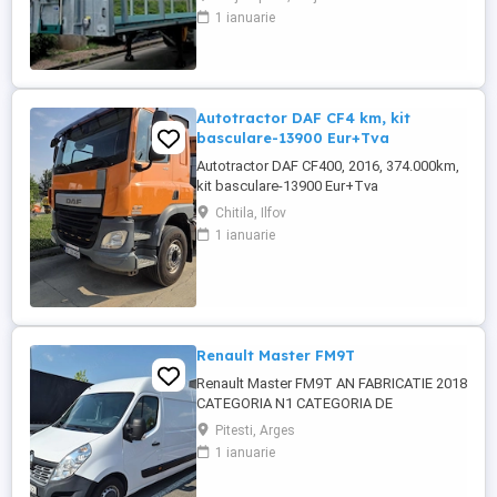
VEHICULE PE STOC SAU ÎN FABRICAȚIE
1 ianuarie
ZASLAW !! DESCRIERE: - Semiremorci
ZASLAW cu platforma si racoante
demontabile, destinate transportului de
material lemnos forestier , mărfuri
paletizate ...
Autotractor DAF CF4 km, kit
basculare-13900 Eur+Tva
Autotractor DAF CF400, 2016, 374.000km,
kit basculare-13900 Eur+Tva
Chitila, Ilfov
1 ianuarie
Renault Master FM9T
Renault Master FM9T AN FABRICATIE 2018
CATEGORIA N1 CATEGORIA DE
FOLOSINTA AUTOUTILITARA N1
Pitesti, Arges
CAROSERIE BB FURGON PUTERE KW 96
1 ianuarie
TIP COMBUSTIBIL MOTORINA NORMA DE
POLUARE CE EURO 6 PRET 10500 EURO