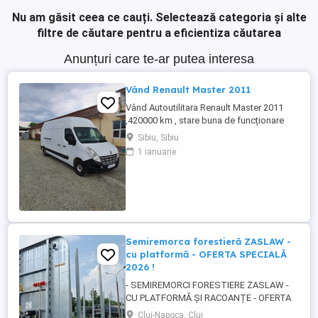
Nu am găsit ceea ce cauți.
Selectează categoria și alte
filtre de căutare pentru a eficientiza căutarea
Anunțuri care te-ar putea interesa
Vând Renault Master 2011
Vând Autoutilitara Renault Master 2011
,420000 km , stare buna de funcționare
,arcuri duble pe spate.VT iunie
Sibiu, Sibiu
2027.Asigurarea expira în 12.08.2026
1 ianuarie
Semiremorca forestieră ZASLAW -
cu platformă - OFERTA SPECIALĂ
2026 !
- SEMIREMORCI FORESTIERE ZASLAW -
CU PLATFORMĂ ȘI RACOANȚE - OFERTA
SPECIALĂ 2026 !! - VEHICULE NOI ( 2025 ) -
Cluj-Napoca, Cluj