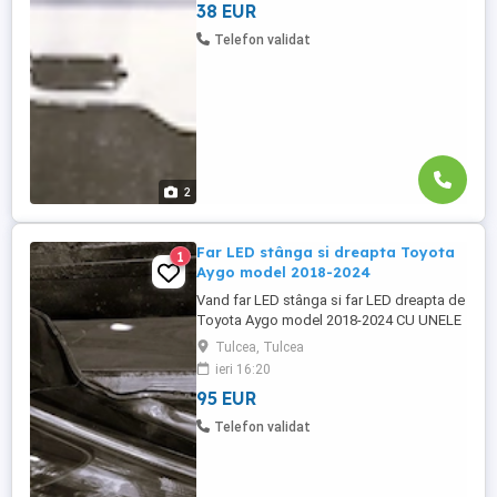
38 EUR
Telefon validat
2
Far LED stânga si dreapta Toyota
1
Aygo model 2018-2024
Vand far LED stânga si far LED dreapta de
Toyota Aygo model 2018-2024 CU UNELE
DEFECTE la sistemul de prindere cu pretul
Tulcea, Tulcea
de 500 lei bucata. Se pot achizitiona doar
ieri 16:20
din Tulcea, NU se pot trimite prin curier.
95 EUR
Telefon validat