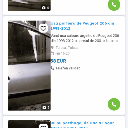
5
Usa portiera de Peugeot 206 din
1998-2012
Vand usa culoare argintie de Peugeot 206
din 1998-2012 cu pretul de 200 lei bucata.
Se pot cumpara doar din Tulcea, NU se
Tulcea, Tulcea
trimit prin curier.
ieri 16:20
38 EUR
Telefon validat
3
Rulou portbagaj de Dacia Logan