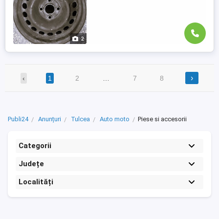
2
›
‹
1
2
…
7
8
Publi24
Anunțuri
Tulcea
Auto moto
Piese si accesorii
Categorii
Județe
Localități