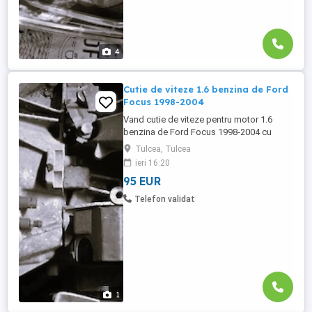
4
Cutie de viteze 1.6 benzina de Ford
Focus 1998-2004
Vand cutie de viteze pentru motor 1.6
benzina de Ford Focus 1998-2004 cu
pretul de 500 lei. Se poate cumpara doar
Tulcea, Tulcea
din Tulcea, NU se trimite prin curier.
ieri 16:20
95 EUR
Telefon validat
1