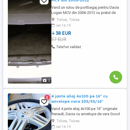
MCV din 2006-2012
Vand un rulou de portbagaj pentru Dacia
Logan MCV din 2006-2012 cu pretul de
200 lei. Se poate cumpara doar din
Tulcea, Tulcea
Tulcea, NU se trimite prin curier.
ieri 16:19
38 EUR
57 EUR
Telefon validat
1
4 jante aliaj 4x100 pe 16" cu
2
anvelope vara 205/55/16"
Vand 4 jante aliaj 4x100 pe 16" originale
Renault, Dacia cu anvelope de vara Good
Year 205/55/16" cu pretul de 1000 lei. Se
Tulcea, Tulcea
pot achizitiona doar din Tulcea, NU se pot
ieri 16:19
trimite prin curier.