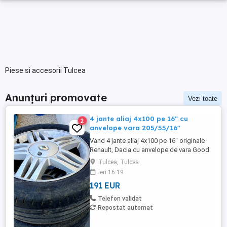
Piese si accesorii Tulcea
Anunțuri promovate
Vezi toate
4 jante aliaj 4x100 pe 16" cu
2
anvelope vara 205/55/16"
Vand 4 jante aliaj 4x100 pe 16" originale
Renault, Dacia cu anvelope de vara Good
Year 205/55/16" cu pretul de 1000 lei. Se
Tulcea, Tulcea
pot achizitiona doar din Tulcea, NU se pot
ieri 16:19
trimite prin curier.
191 EUR
Telefon validat
Repostat automat