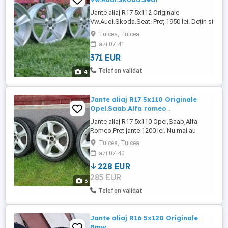
Jante aliaj R17 5x112 Originale
Vw.Audi.Skoda.Seat. Preț 1950 lei. Dețin si
alte modele si dimensiuni de jante. Detalii
Tulcea, Tulcea
la 075trei646doi65. Locație județ Tulcea.
azi 07:41
371 EUR
Telefon validat
4
Jante aliaj R17 5x110 Originale
Opel.Saab.Alfa romeo .
Jante aliaj R17 5x110 Opel,Saab,Alfa
Romeo.Pret jante 1200 lei. Nu mai au
anvelope. Detalii la 075trei646doi65.
Tulcea, Tulcea
Locație județ Tulcea.
azi 07:40
228 EUR
285 EUR
3
Telefon validat
Jante aliaj R16 5x120 Originale
Bmw.