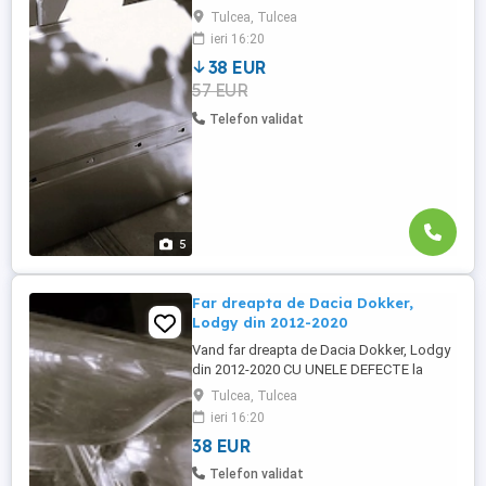
2002-2008 cu pretul de 200 lei bucata. Se
Tulcea, Tulcea
pot cumpara doar din Tulcea, NU se trimit
ieri 16:20
prin curier.
38 EUR
57 EUR
Telefon validat
5
Far dreapta de Dacia Dokker,
Lodgy din 2012-2020
Vand far dreapta de Dacia Dokker, Lodgy
din 2012-2020 CU UNELE DEFECTE la
sistemul de prindere cu pretul de 200 lei.
Tulcea, Tulcea
Se pot achizitiona doar din Tulcea, NU se
ieri 16:20
poate trimite prin curier.
38 EUR
Telefon validat