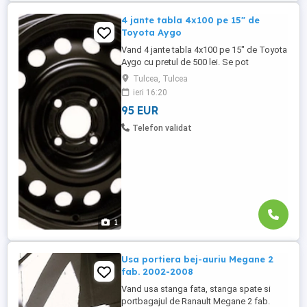
4 jante tabla 4x100 pe 15" de
Toyota Aygo
Vand 4 jante tabla 4x100 pe 15" de Toyota
Aygo cu pretul de 500 lei. Se pot
achizitiona doar din Tulcea, NU se trimit
Tulcea, Tulcea
prin curier.
ieri 16:20
95 EUR
Telefon validat
1
Usa portiera bej-auriu Megane 2
fab. 2002-2008
Vand usa stanga fata, stanga spate si
portbagajul de Ranault Megane 2 fab.