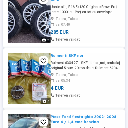
Jante aliaj R16 5x120 Originale Bmw. Preț
jante-1000 lei . Preț cu tot cu anvelope-
1500 lei.Detalii la 075trei646doi65. Locație
Tulcea, Tulcea
județ Tulcea.
azi 07:40
285 EUR
Telefon validat
2
Rulmenti SKF noi
Rulment 6304 2Z - SKF - Italia ,noi, ambalaj
original 5 buc. 20 ron /buc. Rulment 6204
2Z - SKF - Italia nou, fara ambalaj original
Tulcea, Tulcea
1 buc 15 ron Bonus pentru tot lotul ,
azi 05:34
rulment 6202 2Z - ...
4 EUR
Telefon validat
3
Piese Ford fiesta ghia 2002- 2008
Euro 4 / 1,4 cmc benzina