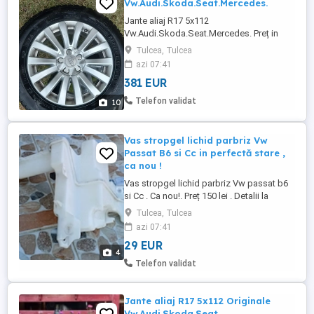
Vw.Audi.Skoda.Seat.Mercedes.
Jante aliaj R17 5x112
Vw.Audi.Skoda.Seat.Mercedes. Preț in
funcție de model. Detalii la
Tulcea, Tulcea
075trei646doi65. Locație județ Tulcea.
azi 07:41
381 EUR
Telefon validat
10
Vas stropgel lichid parbriz Vw
Passat B6 si Cc in perfectă stare ,
ca nou !
Vas stropgel lichid parbriz Vw passat b6
si Cc . Ca nou!. Preț 150 lei . Detalii la
075trei646doi65.
Tulcea, Tulcea
azi 07:41
29 EUR
4
Telefon validat
Jante aliaj R17 5x112 Originale
Vw.Audi.Skoda.Seat