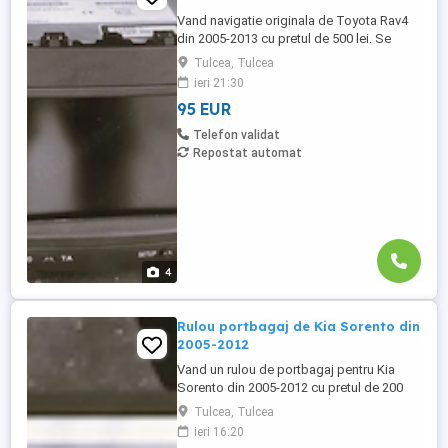
Vand navigatie originala de Toyota Rav4
din 2005-2013 cu pretul de 500 lei. Se
poate achizitiona doar din Tulcea, NU se
Tulcea, Tulcea
trimite prin curier.
ieri 21:30
95 EUR
Telefon validat
Repostat automat
4
Rulou portbagaj de Kia Sorento din
2005-2012
Vand un rulou de portbagaj pentru Kia
Sorento din 2005-2012 cu pretul de 200
lei. Se poate cumpara doar din Tulcea, NU
Tulcea, Tulcea
se trimite prin curier.
ieri 16:20