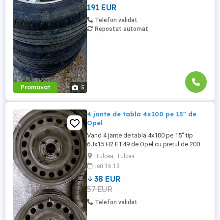
191 EUR
Telefon validat
Repostat automat
Promovat
5
4 jante de tabla 4x100 pe 15" de
Opel
Vand 4 jante de tabla 4x100 pe 15" tip
6Jx15 H2 ET49 de Opel cu pretul de 200
lei. Se pot achizitiona doar din Tulcea, NU
Tulcea, Tulcea
se trimit prin curier.
ieri 16:19
38 EUR
57 EUR
Telefon validat