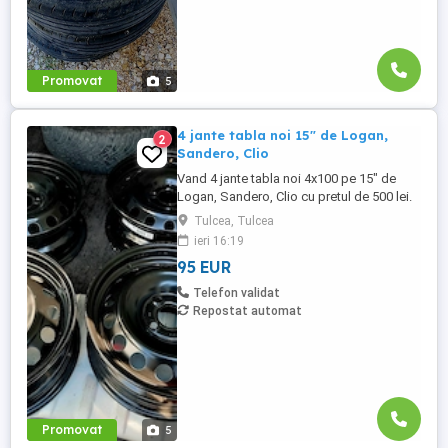
Promovat
5
4 jante tabla noi 15" de Logan,
2
Sandero, Clio
Vand 4 jante tabla noi 4x100 pe 15" de
Logan, Sandero, Clio cu pretul de 500 lei.
Se pot achizitiona doar din Tulcea, NU se
Tulcea, Tulcea
trimit prin curier.
ieri 16:19
95 EUR
Telefon validat
Repostat automat
Promovat
5