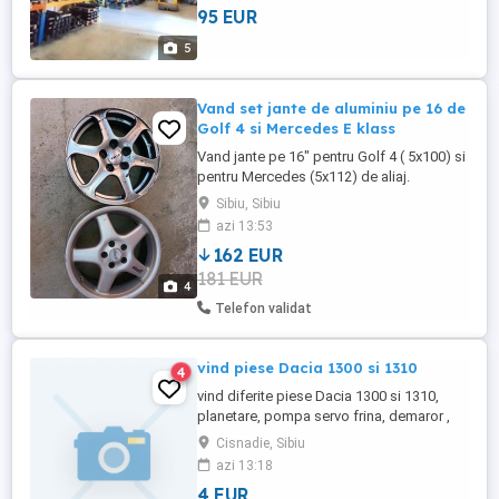
95 EUR
national în termen de 24 - 48 de ore, contra
cost. Pentru informatii si identificari, ...
5
Vand set jante de aluminiu pe 16 de
Golf 4 si Mercedes E klass
Vand jante pe 16" pentru Golf 4 ( 5x100) si
pentru Mercedes (5x112) de aliaj.
Sibiu, Sibiu
azi 13:53
162 EUR
181 EUR
4
Telefon validat
vind piese Dacia 1300 si 1310
4
vind diferite piese Dacia 1300 si 1310,
planetare, pompa servo frina, demaror ,
cutie de viteze etc.
Cisnadie, Sibiu
azi 13:18
4 EUR