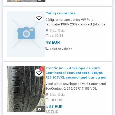
Cârlig remorcare
Cârlig remorcare pentru VW Polo
fabricație 1998 - 2002 complect (bloc de
lumini original)
Sibiu, Sibiu
azi 00:54
48 EUR
Telefon validat
Practic nou - Anvelope de vară
2
Continental EcoContact6, 215/65
R17 103VXL secondhand dar ca noi
Vand 4 buc Anvelope de vară Continental
EcoContact 6, 215/65 R17 103 V XL
second-hand, dar ca noi. Productie 2025,
Sibiu, Sibiu
DOT 0125 Doar 1700 km parcurși. Preț 300
ieri 12:08
lei bucata = 1200 lei total negociabil Doar
57 EUR
ridicare
5
63 EUR