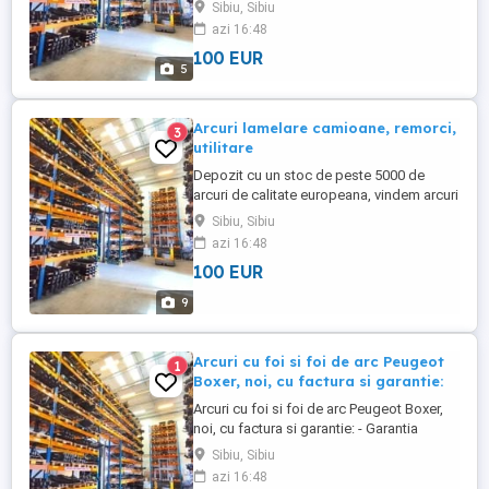
garantie: - Garantia producatorului: 2 ani -
Sibiu, Sibiu
Nu exista obligatia de a cumpara in
azi 16:48
perechi - Pret net de la 500 lei, in functie de
100 EUR
model - Livrare la nivel national în termen
5
de 24 - 48 de ore, contra cost. Pentru
informatii ...
Arcuri lamelare camioane, remorci,
3
utilitare
Depozit cu un stoc de peste 5000 de
arcuri de calitate europeana, vindem arcuri
pentru camioane, remorci, semiremorci,
Sibiu, Sibiu
utilitare (Man, Mercedes, Volvo, Renault,
azi 16:48
Scania, Daf, Iveco, Astra; BPW,SAF, ROR,
100 EUR
Kassbohrer, Divers, Schmitz, etc...;
Mercedes Sprinter, VW Crafter, Ford
9
Transit, VW LT, Iveco Daily, ...
Arcuri cu foi si foi de arc Peugeot
1
Boxer, noi, cu factura si garantie:
Arcuri cu foi si foi de arc Peugeot Boxer,
noi, cu factura si garantie: - Garantia
producatorului: 2 ani - Nu exista obligatia
Sibiu, Sibiu
de a cumpara in perechi - Pret net de la
azi 16:48
500 lei, in functie de model - Livrare la nivel