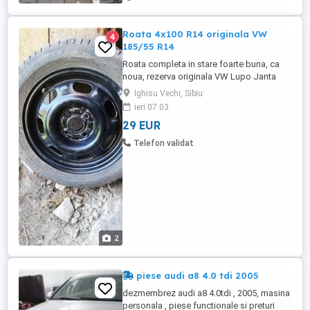
Roata 4x100 R14 originala VW
4
185/55 R14
Roata completa in stare foarte buna, ca
noua, rezerva originala VW Lupo Janta
4x100 R14 Anvelopa 185/55 R14 Michelin
Ighisu Vechi, Sibiu
Energy Pret pentru ambele
ieri 07:03
29 EUR
Telefon validat
2
piese audi a8 4.0 tdi 2005
dezmembrez audi a8 4.0tdi , 2005, masina
personala , piese functionale si preturi