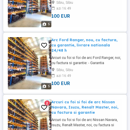
producatorului: 2 ani - Nu exista obligatia
Sibiu, Sibiu
de a cumpara in perechi - Pret net de la
azi 16:49
500 lei, in functie de model - Livrare la nivel
100 EUR
national în termen de 24 - 48 de ore, contra
cost. Pentru informatii si identificari, ...
5
Arc Ford Ranger, nou, cu factura,
cu garantie, livrare nationala
24/48 h
Arcuri cu foi si foi de arc Ford Ranger, noi,
cu factura si garantie: - Garantia
producatorului: 2 ani - Nu exista obligatia
Sibiu, Sibiu
de a cumpara in perechi - Pret net de la
azi 16:49
500 lei, in functie de model - Livrare la nivel
100 EUR
national în termen de 24 - 48 de ore, contra
5
cost. Pentru informatii si identificari, ...
Arcuri cu foi si foi de arc Nissan
2
Navara, Isuzu, Renalt Master, noi,
cu factura si garantie
Arcuri cu foi si foi de arc Nissan Navara,
Isuzu, Renalt Master, noi, cu factura si