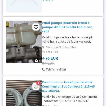
vand pompa centrala frana si
pompa ABS pt skoda fabia ,vw,
seat
Vand pompa centrala frana cu vas pt
lichid frana pt skoda fabia ,vw, seat,
pompa noua ,vas folosit original, Ulka,
Miercurea Sibiului, Sibiu
cod 6Q0611019E , pret 100 lei .Si pompa
azi 11:49
ABS skoda fabia comby 1.4 16v, vw, seat
76 EUR
în garanție,cod 0265 231 715 6Q0 614 417
8
84 EUR
P . pret 300 lei. Rel la tel 0743493960.
Telefon validat
Practic nou - Anvelope de vară
1
Continental EcoContact6, 215/65
R17 103VXL
Vand 4 buc Anvelope de vară Continental
EcoContact 6, 215/65 R17 103 V XL
second-hand, dar ca noi. Productie 2025,