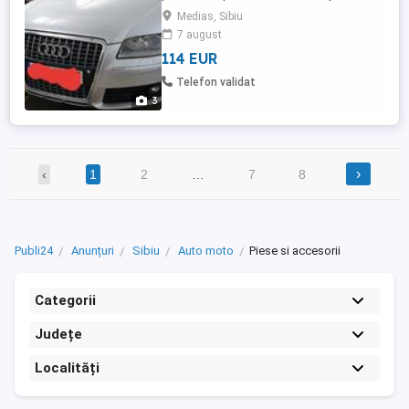
corecte
Medias, Sibiu
7 august
114 EUR
Telefon validat
3
›
‹
1
2
…
7
8
Publi24
Anunțuri
Sibiu
Auto moto
Piese si accesorii
Categorii
Județe
Localități