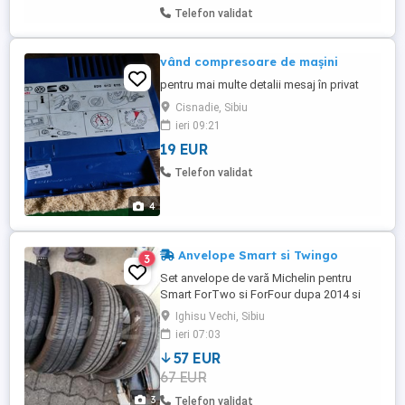
Telefon validat
vând compresoare de mașini
pentru mai multe detalii mesaj în privat
Cisnadie, Sibiu
ieri 09:21
19 EUR
Telefon validat
4
Anvelope Smart si Twingo
3
Set anvelope de vară Michelin pentru
Smart ForTwo si ForFour dupa 2014 si
Renault Twingo dupa 2014 2x 165 /65 R15
Ighisu Vechi, Sibiu
2x 185 /60 R15 Stare foarte bună, ca noi,
ieri 07:03
import Germania, DOT 2016. Preț pentru
57 EUR
set (toate 4) Nu se vând separat. Pentru
67 EUR
comparatie, pretul unei anvelope identice
noi este de aprox 350 ...
3
Telefon validat