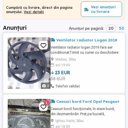
Vezi anunțuri
Cumpără cu livrare, direct din pagina
cu livrare
anunțului.
Vezi detalii
Anunțuri
20
50
Anunțuri pe pagină:
Ventilator radiator Logan 2018
Ventilator radiator logan 2019 fara aer
conditionatTrimit cu curier cu deschidere
colet sau posta romana cost 20,22 de lei.
Medias, Sibiu
azi 19:09
23 EUR
38 EUR
2
Telefon validat
Ceasuri bord Ford Opel Peugeot
1
Ceasuri bord funcționale, în stare bună,
din dezmembrări. Preț pe bucată,
transport gratuit conform politicii publi24.
Ighisu Vechi, Sibiu
Toate ceasurile sunt pentru motorizare
azi 18:00