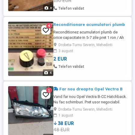
150 EUR
6
Telefon validat
Reconditionare acumulatori plumb
4
Reconditionez acumulatori plumb de
orice capacitate in 5-7 zile pret 1 ron / Ah
De la 150 Ah 0.85 ron /Ah
Drobeta-Turnu Severin, Mehedinti
3 august
2 EUR
Telefon validat
4
Far nou dreapta Opel Vectra B
1
Vand far nou Opel Vectra B-CC Hatchback.
Nu fac schimburi. Pret usor negociabil.
Drobeta-Turnu Severin, Mehedinti
1 august
38 EUR
48 EUR