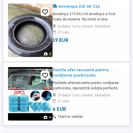
Anvelopa 215 65 C16
Anvelopa 215 65 c16 anvelopa a fost
roata de rezerva. Nu trimit in tara.
Drobeta-Turnu Severin, Mehedinti
27 iulie
19 EUR
2
Pastile efervescente pentru
curățarea parbrizului
Pastilele efervescente pentru curățarea
parbrizului, reprezintă soluția perfectă
pentru a menține vizibilitatea optimă și
Drobeta-Turnu Severin, Mehedinti
siguranța în timpul condusului. Aceste
21 iulie
pastile au fost special concepute pentru a
6 EUR
elimina murdăria și reziduurile de pe
parbriz, oferindu-vă o suprafață curată și
Telefon validat
4
clară în doar câteva ...