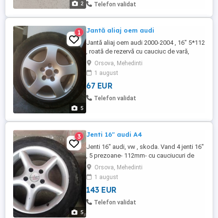
2
Telefon validat
Jantă aliaj oem audi
1
Jantă aliaj oem audi 2000-2004 , 16" 5*112
, roată de rezervă cu cauciuc de vară,
foarte puțin folosită. Preț 350 lei.
Orsova, Mehedinti
1 august
67 EUR
Telefon validat
5
Jenti 16" audi A4
3
Jenti 16" audi, vw , skoda. Vand 4 jenti 16"
, 5 prezoane- 112mm- cu cauciucuri de
vara fabricatie 2015 . Pret 750 lei,nu se
Orsova, Mehedinti
vand pe bucata.
1 august
143 EUR
Telefon validat
5