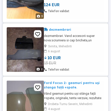
124 EUR
Telefon validat
3
dezmembrari
dezmembrari. Vand accesorii super
nova:scrumiera si cap bricheta,un
parasolar,lampa stop frana,3 placute
Svinita, Mehedinti
frana,rulment telescop fara si suport
6 august
casetofon/cd player
10 EUR
13 EUR
2
Telefon validat
Ford Focus 2- geamuri pentru uși
stanga față +spate.
Vând geamuri pentru uși stânga față
+spate, originale, tenta verzuie, rezultate
din dezmembrarea ușilor stânga aferente
Drobeta-Turnu Severin, Mehedinti
Ford Focus 2 combi.
4 august