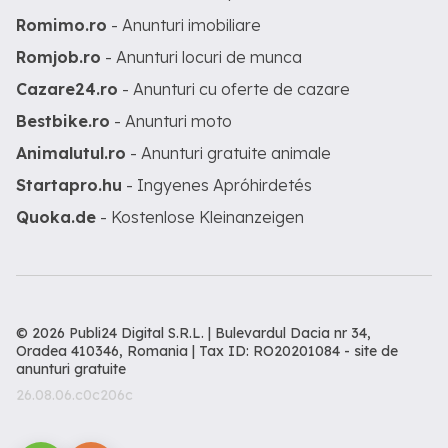
Romimo.ro
- Anunturi imobiliare
Romjob.ro
- Anunturi locuri de munca
Cazare24.ro
- Anunturi cu oferte de cazare
Bestbike.ro
- Anunturi moto
Animalutul.ro
- Anunturi gratuite animale
Startapro.hu
- Ingyenes Apróhirdetés
Quoka.de
- Kostenlose Kleinanzeigen
© 2026 Publi24 Digital S.R.L. | Bulevardul Dacia nr 34,
Oradea 410346, Romania | Tax ID: RO20201084 -
site de
anunturi gratuite
26.08.06.c0c206c