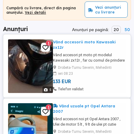
Vezi anunțuri
Cumpără cu livrare, direct din pagina
cu livrare
anunțului.
Vezi detalii
Anunțuri
20
50
Anunțuri pe pagină:
Vând accesorii moto Kawasaki
1
zx12r
Vând accesori pt moto pt modelul
Kawasaki zx12r , far cu cornul de prindere
pt model Kawasaki zx12r 2000-2001 ,
Drobeta-Turnu Severin, Mehedinti
carena de plastic a rezervorului cu
ieri 08:23
accesoriul acestuia , disc de frînă față cu
133 EUR
douo kituri de plăcuțe de frînă față , și cu
ornamentele de plastic din foto , . Se pot
Telefon validat
5
cumpăra înpreună ...
Vând uzuale pt Opel Antara
1
2007
Vând accesori noi pt Opel Antara 2007 ,
Ulei de motor 5 lt , 9 lt de ulei pt cutie
automată ,plăcuțe de frînâ față-spate noi ,
Drobeta-Turnu Severin, Mehedinti