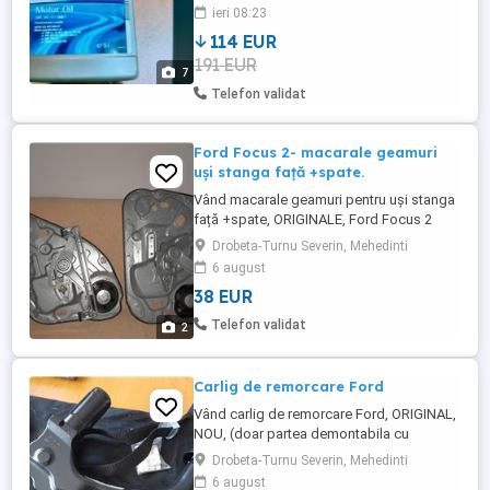
filtre noi , de habitaclu ,de aeresere sub
ieri 08:23
capotă , filtre de ulei-motorină , se vând la
114 EUR
prețul din anunț , puțin negociabil , dar
191 EUR
acceptabil , sau dacă doriți acest testăr
7
auto ...
Telefon validat
Ford Focus 2- macarale geamuri
uși stanga față +spate.
Vând macarale geamuri pentru uși stanga
față +spate, ORIGINALE, Ford Focus 2
combi, rezultate din dezmembrarea ușilor
Drobeta-Turnu Severin, Mehedinti
stanga.
6 august
38 EUR
Telefon validat
2
Carlig de remorcare Ford
Vând carlig de remorcare Ford, ORIGINAL,
NOU, (doar partea demontabila cu
accesorii - conform imaginilor)
Drobeta-Turnu Severin, Mehedinti
6 august