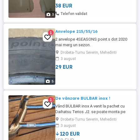
38 EUR
Telefon validat
3
Anvelope 215/55/16
1
2 anvelope 4SEASONS point.s dot 2020
mai merg un sezon.
Drobeta-Turnu Severin, Mehedinti
3 august
29 EUR
5
De vânzare BULBAR inox !
1
Vând BULBAR inox A venit la pachet cu
Daihatsu Terios J2. se poate monta pe
orice mașină , având sistemul de prindere
Drobeta-Turnu Severin, Mehedinti
universal ! Prețul este de 120 euro !
3 august
Telefon contact 0722975556 .
120 EUR