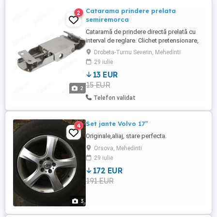
Catarama prindere prelata
2
semiremorca
Cataramă de prindere directă prelată cu
interval de reglare. Clichet pretensionare,
tensionare directă pentru prelată
Drobeta-Turnu Severin, Mehedinti
semiremorcă
29 iulie
13 EUR
15 EUR
2
Telefon validat
Set jante Volvo 17”
4
Originale,aliaj, stare perfecta.
Orsova, Mehedinti
29 iulie
172 EUR
191 EUR
3