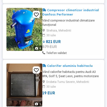
Compresor climatizor industrial
Danfoss Performer
Vând compresor industrial climatizare
funcțional
Strehaia, Mehedinti
30 iulie
821 EUR
879 EUR
4
Telefon validat
Calorifer aluminiu habitaclu
Vând calorifer habitaclu pentru Audi A3
8PA, Golf 5, Șeat Leon, pentru motorizare
1.9 105 cp Cod BXE, BKC și BLS. A fost
Drobeta-Turnu Severin, Mehedinti
schimbat crezând ca este spart dar a fost
30 iulie
doar garnitura dintre el și conductă.
19 EUR
5