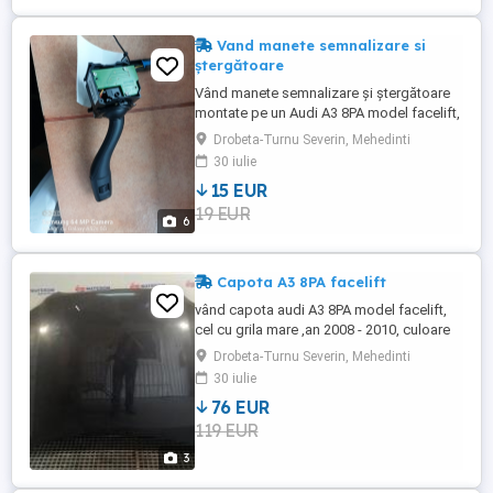
Vand manete semnalizare si
ștergătoare
Vând manete semnalizare și ștergătoare
montate pe un Audi A3 8PA model facelift,
le vând datorită unui upgrade. coduri
Drobeta-Turnu Severin, Mehedinti
manete 8P0953513C semnalizare
30 iulie
8P0953519D ștergătoare
15 EUR
19 EUR
6
Capota A3 8PA facelift
vând capota audi A3 8PA model facelift,
cel cu grila mare ,an 2008 - 2010, culoare
este lava Grey ( LZ7L), necesita revopsit
Drobeta-Turnu Severin, Mehedinti
pentru ca este crapata vopseaua pe ea,
30 iulie
asa a fost pe mașina, nu este lovita.
76 EUR
119 EUR
3