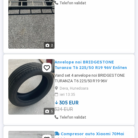
Telefon validat
2
Anvelope noi BRIDGESTONE
Turanza T6 225/50 R19 96V Enliten
Vand set 4 anvelope noi BRIDGESTONE
TURANZA T6 225/50 R19 96V
ENLITEN.Livrare doar cu verificare la
Deva, Hunedoara
Deva.DOT 1725
ieri 13:35
305 EUR
324 EUR
5
Telefon validat
Compresor auto Xiaomi 70Mai