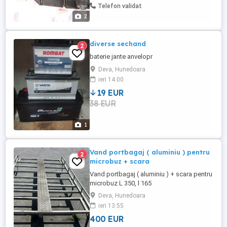
Telefon validat
2
diverse sechand
2
baterie jante anvelopr
Deva, Hunedoara
ieri 14:00
19 EUR
38 EUR
1
Vand portbagaj ( aluminiu ) pentru
2
microbuz + scara
Vand portbagaj ( aluminiu ) + scara pentru
microbuz L 350, l 165
Deva, Hunedoara
ieri 13:55
400 EUR