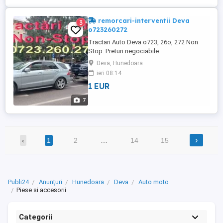
remorcari-interventii Deva
3
o723260272
Tractari Auto Deva o723, 26o, 272 Non
Stop. Preturi negociabile.
Deva, Hunedoara
ieri 08:14
1 EUR
7
›
‹
1
2
…
14
15
Publi24
Anunțuri
Hunedoara
Deva
Auto moto
Piese si accesorii
Categorii