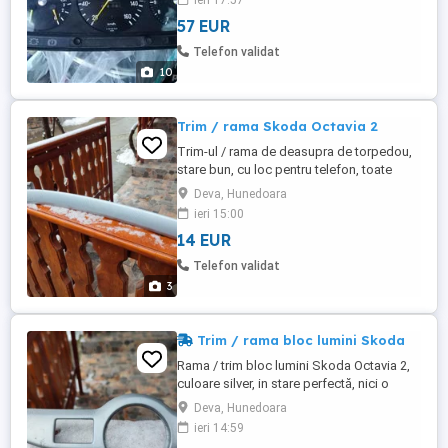
ieri 17:57
57 EUR
Telefon validat
10
Trim / rama Skoda Octavia 2
Trim-ul / rama de deasupra de torpedou,
stare bun, cu loc pentru telefon, toate
prinderile perfecte
Deva, Hunedoara
ieri 15:00
14 EUR
Telefon validat
3
Trim / rama bloc lumini Skoda
Rama / trim bloc lumini Skoda Octavia 2,
culoare silver, in stare perfectă, nici o
prindere ruptă
Deva, Hunedoara
ieri 14:59