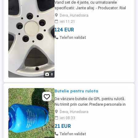
Vand set de 4 jante, cu urmatoarele
specificatii: Jante aliaj: - Producator: Rial
(original cu stanta producator) - Cod
Deva, Hunedoara
produs: KBA 45369 - Dimensiune janta: 16"
ieri 11:21
- Distanta prezoane: 5x112 - ET/IS/Offset:
124 EUR
35 - Latime: 7.5J - Gaura butuc: 66.6 mm
Jantele se potrivesc pe urmatoarele
Telefon validat
modele de autoturisme: - ...
8
Butelie pentru rulota
De vânzare butelie de GPL pentru rulotă.
Nu trimit prin curier. Predare personala in
Deva. Mai este disponibilă o plita pe gaz
Deva, Hunedoara
cu două ochiuri marca Zilan la prețul de
ieri 08:33
100 lei.
21 EUR
Telefon validat