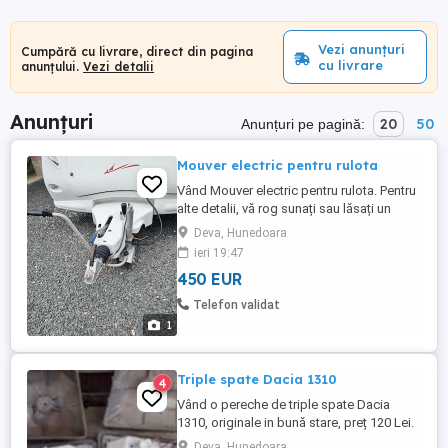
Vezi anunțuri
Cumpără cu livrare, direct din pagina
cu livrare
anunțului.
Vezi detalii
Anunțuri
20
50
Anunțuri pe pagină:
Mouver electric pentru rulota
Vând Mouver electric pentru rulota. Pentru
alte detalii, vă rog sunați sau lăsați un
mesaj.
Deva, Hunedoara
ieri 19:47
450 EUR
Telefon validat
1
Triple spate Dacia 1310
4
Vând o pereche de triple spate Dacia
1310, originale in bună stare, preț 120 Lei.
Deva, Hunedoara