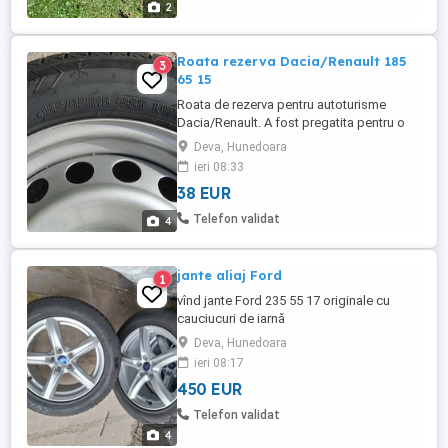
2
Roata rezerva Dacia/Renault 185
3
65 15
Roata de rezerva pentru autoturisme
Dacia/Renault. A fost pregatita pentru o
masina Dacia Sandero. Dimensiuni
Deva, Hunedoara
185/65/15. Are anvelopa de iarna Sunny
ieri 08:33
cu DOT 2023.
38 EUR
Telefon validat
4
jante aliaj Ford
1
vînd jante Ford 235 55 17 originale cu
cauciucuri de iarnă
Deva, Hunedoara
ieri 08:17
450 EUR
Telefon validat
4