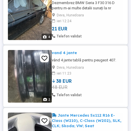
Dezmembrez BMW Seria 3 F30 316 D
pentru m-ai multe detalii sunați la nr
0785562982
Deva, Hunedoara
ieri 12:24
21 EUR
Telefon validat
4
vand 4 jante
vând 4 jante tablă pentru peugeot 407.
Deva, Hunedoara
ieri 11:23
38 EUR
48 EUR
Telefon validat
2
Jante Mercedes 5x112 R16 E-
Class (W210), C-Class (W202), SLK,
CLK; Skoda; VW; Seat