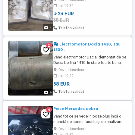
ieri 19:32
23 EUR
38 EUR
4
Telefon validat
Electromotor Dacia 1410, sau
2
1300 .
Vând electromotor Dacia, demontat de pe
Dacia berlină 1410. In stare foarte buna,
preț 200 Ron .
Deva, Hunedoara
ieri 19:32
38 EUR
Telefon validat
4
Piese Mercedes cobra
4
Vând tot ce se vede în poze plus încă o
manetă de aprins farurile și semnalizare.
Rog și ofer maximă seriozitate și aștept
Deva, Hunedoara
ofertele dumneavoastră.