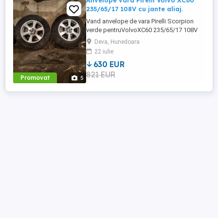
Anvelope vara Pirelli Volvo XC60
235/65/17 108V cu jante aliaj.
Vand anvelope de vara Pirelli Scorpion
verde pentruVolvoXC60 235/65/17 108V
cu jante aliaj 7Jx15X60.
Deva, Hunedoara
22 iulie
630 EUR
821 EUR
Promovat
5