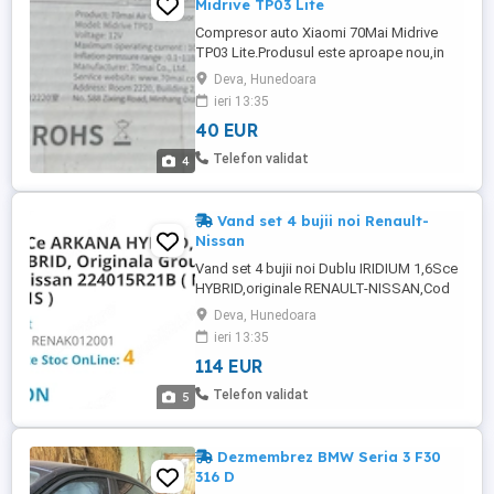
Midrive TP03 Lite
Compresor auto Xiaomi 70Mai Midrive
TP03 Lite.Produsul este aproape nou,in
stare perfecta.
Deva, Hunedoara
ieri 13:35
40 EUR
Telefon validat
4
Vand set 4 bujii noi Renault-
Nissan
Vand set 4 bujii noi Dublu IRIDIUM 1,6Sce
HYBRID,originale RENAULT-NISSAN,Cod
224015R21B (NGK 1LKA6K11S)
Deva, Hunedoara
ieri 13:35
114 EUR
Telefon validat
5
Dezmembrez BMW Seria 3 F30
316 D