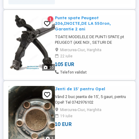
Valves OVE24 Injection Pump Delivery
Valves OVE96 Whats/ app:+8–6–1–3–3–
8–6–9–0- ...
Punte spate Peugeot
1
206,INOITE,DE LA 550ron,
Garantie 2 ani
TOATE MODELELE DE PUNTI SPATE pt
PEUGEOT (AXE NOI , SETURI DE
RULMENTI SI SIMERINGURI ORIGINALI
Miercurea-Ciuc, Harghita
SNR) puntespate ro PRET PUNTE SIMPLA
22 iulie
,, H ” : 550 LEI cu piesa veche la schimb (
105 EUR
Compatibila pt modele Peugeot 206 , 206
10
+ , 206 SW ) PRET PUNTE COMPLETA
Telefon validat
pt.modelele 206, 206+,206SW : 970 ron ...
Jenti de 15' pentru Opel
Vând 2 buc jeanta de 15', 5 gauri, pentru
Opel! Tel 0742976102
Miercurea-Ciuc, Harghita
19 iulie
10 EUR
2