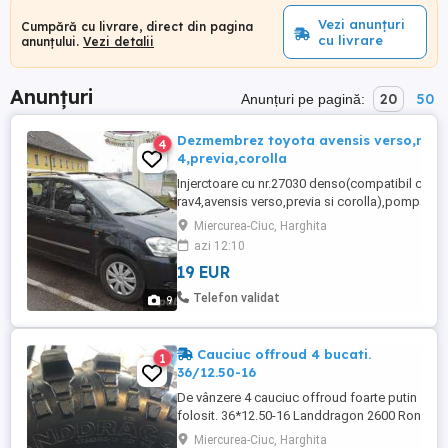
Vezi anunțuri
Cumpără cu livrare, direct din pagina
cu livrare
anunțului.
Vezi detalii
Anunțuri
20
50
Anunțuri pe pagină:
Dezmembrez toyota avensis verso,rav
4
4,previa,corolla
Injerctoare cu nr.27030 denso(compatibil cu
rav4,avensis verso,previa si corolla),pompa
injectie,cutie viteze,radiator,intercooler,
Miercurea-Ciuc, Harghita
planetara,fuzeta,
azi 12:10
arc,brate,electromotor,debimetru,compressor
19 EUR
AC,pompa servo,intaritura bara fata,bara
spate,usa dreapta fata ,usa stânga fata,ușa
Telefon validat
9
dreapta spate,ușa stânga ...
Cauciuc offroud 4 bucati.
1
36/12.50-16
De vânzere 4 cauciuc offroud foarte putin
folosit. 36*12.50-16 Landdragon 2600 Ron
Tel. 0753333777
Miercurea-Ciuc, Harghita