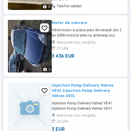
Telefon validat
5
Motor de vanzare
Vând motor si piese auto de renault clio 2
an 2008 motorul este cu ambreiaj nou
,distribuție nouă rampa ,injectoare...prețul
Miercurea-Ciuc, Harghita
este de 1800 ron
23 iulie
3 436 EUR
1
Injection Pump Delivery Valves
VE41 Injection Pump Delivery
Valves VE31
Injection Pump Delivery Valves VE41
Injection Pump Delivery Valves VE31
Injection Pump Delivery Valves VE55 Chris
Miercurea-Ciuc, Harghita
from China-Lutong Injection Pump Delivery
23 iulie
Valves P77(P801) Injection Pump Delivery
3 EUR
Valves OVE228 Injection Pump Delivery