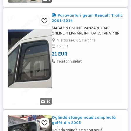
Paravanturi geam Renault Trafic
2001-2014
MAGAZIN ONLINE ,VANZARI DOAR
ONLINE !!! LIVRARE IN TOATA TARA PRIN
CURIER 25 lei sau posta 22 lei Paravanturi
Miercurea-Ciuc, Harghita
geam Renault Trafic 2001-2014 - 110
15 iulie
lei/set Mai avem ptr Renault Trafic
21 EUR
Paravanturi geam Renault Trafic 2001-
2014 / Covorase cauciuc / Ornament
Telefon validat
portbagaj crom / Deflector capota Trafic /
...
10
Oglindă stânga nouă complectă
golf4 din 2003
Oglinda stângă este nou nouă.