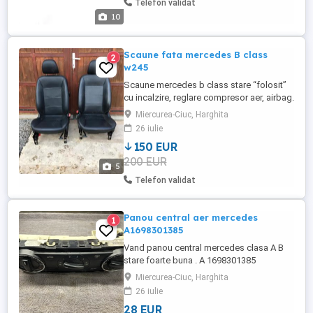
Telefon validat
PARTNER : 2.200. lei , durata de lucru ...
10
Scaune fata mercedes B class
2
w245
Scaune mercedes b class stare “folosit”
cu incalzire, reglare compresor aer, airbag.
Scaunul soferului necesita alta husa la
Miercurea-Ciuc, Harghita
sezut. Mai sunt si banchetele spate, stare
26 iulie
foarte buna si fete usi. Pretul total e
150 EUR
negociabil
200 EUR
5
Telefon validat
Panou central aer mercedes
1
A1698301385
Vand panou central mercedes clasa A B
stare foarte buna . A 1698301385
Miercurea-Ciuc, Harghita
26 iulie
28 EUR