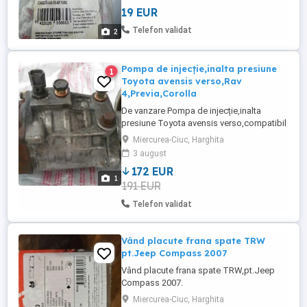
19 EUR
Telefon validat
2
Pompa de injecție,inalta presiune
1
Toyota avensis verso,Rav
4,Previa,Corolla
De vanzare Pompa de injecție,inalta
presiune Toyota avensis verso,compatibil
si cu Rav 4,Previa,Corolla.Piesa provine din
Miercurea-Ciuc, Harghita
masina mea,care a fost accidentat.Stare
3 august
buna,km undeva la 232000.Preti
172 EUR
900lei,usor neg.Mai am si alta
1
191 EUR
piese,rampa de
presiune,turbo,schimbator de
Telefon validat
viteza,catalizator,punte fata,toate ...
Vând placute frana spate TRW
pt.Jeep Compass 2007
Vând placute frana spate TRW,pt.Jeep
Compass 2007.
Miercurea-Ciuc, Harghita