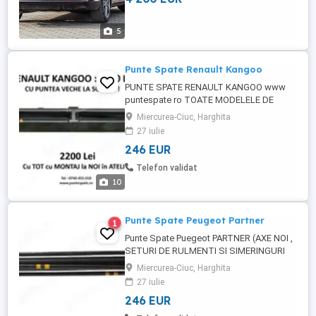
használatban van. Felszereltség / Extrák: •
Téli kerékszett: • 18 colos felni ...
5
Punte Spate Renault Kangoo
PUNTE SPATE RENAULT KANGOO www
puntespate ro TOATE MODELELE DE
PUNTI SPATE RENAULT ( Kangoo,
Miercurea-Ciuc, Harghita
Megane, Laguna ) RENAULT MEGANE și
27 iulie
LAGUNA : 1.190. lei + puntea veche la
246 EUR
schimb, RENAULT KANGOO : 1.290. lei +
puntea veche la schimb. PRETURI cu TOT
Telefon validat
cu MONTAJ la NOI in ATELIER : RENAULT
10
MEGANE si LAGUNA ...
Punte Spate Peugeot Partner
1
Punte Spate Puegeot PARTNER (AXE NOI ,
SETURI DE RULMENTI SI SIMERINGURI
ORIGINALI SNR) www puntespate ro PRET
Miercurea-Ciuc, Harghita
PUNTE COMPLETA pt. modelul PARTNER
27 iulie
1.290. ron + punte veche la schimb ( cu
246 EUR
toate barele de torsiune ) PRET cu TOT cu
MONTAJ la NOI in ATELIER : Peugeot