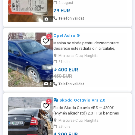
2 august
29 EUR
Telefon validat
1
Opel Astra G
1
Masina se vinde pentru dezmembrare
deoarece este radiata din circulatie,
masina este functionala iar asa cum se
Miercurea-Ciuc, Harghita
observa si in poze geamurile laterale si
31 iulie
luneta sant original ionizate si alte module
400 EUR
in stare foarte buna.
450 EUR
5
Telefon validat
Skoda Octavia Vrs 2.0
1
Eladó Skoda Octavia VRS — 4200€
(enyhén alkudható) 2.0 TFSI benzines
motor 200 lóerő 300 000 km Az autó
Miercurea-Ciuc, Harghita
műszakilag nagyon jó állapotban van,
29 iulie
szépen működik, erős és megbízható. A
4 200 EUR
papírok teljesen rendben vannak, napi