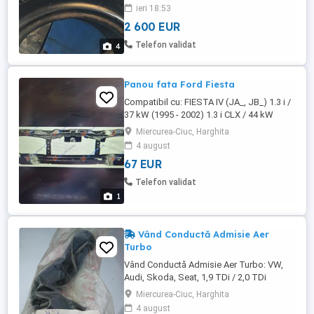
ieri 18:53
2 600 EUR
Telefon validat
4
Panou fata Ford Fiesta
Compatibil cu: FIESTA IV (JA_, JB_) 1.3 i /
37 kW (1995 - 2002) 1.3 i CLX / 44 kW
(1995 - 2002) 1.25 i 16V / 55 kW (1995 -
Miercurea-Ciuc, Harghita
2002) 1.8 D / 44 kW (1995 - 2000) 1.4 i CLX
4 august
16V / 66 kW (1996 - 2002) 1.0 i / 38 kW
67 EUR
(1996 - 1999) 1.1 / 37 kW (1995 - 1996)
FIESTA Autoutilitara/limuzina spa¿ioasa
Telefon validat
(J5_, J3_) 1.3 ...
1
Vând Conductă Admisie Aer
Turbo
Vând Conductă Admisie Aer Turbo: VW,
Audi, Skoda, Seat, 1,9 TDi / 2,0 TDi
Miercurea-Ciuc, Harghita
4 august