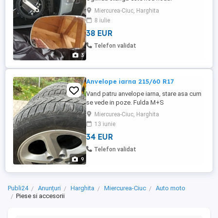
Miercurea-Ciuc, Harghita
8 iulie
38 EUR
Telefon validat
3
Anvelope iarna 215/60 R17
Vand patru anvelope iarna, stare asa cum
se vede in poze. Fulda M+S
Miercurea-Ciuc, Harghita
13 iunie
34 EUR
Telefon validat
9
Publi24
Anunțuri
Harghita
Miercurea-Ciuc
Auto moto
Piese si accesorii