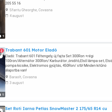
205 55 16
Sfantu Gheorghe, Covasna
4 august
9
Trabant 601 Motor Eladó
2
Eladó: Trabant 601 Féltengely, új fajta Set 300Ron +régi
100ron/Alternátor 300Ron/ Karburátor ,öniditó,Első lámpa set, Elsö
pompa kicsike, Elektromos gyújtás, 450Ron/ stb! Minden kitűnö
álapotba van!
Baraolt, Covasna
3 august
5
Set Roti Iarna Petlas SnowMaster 2 175/65 R14 cu