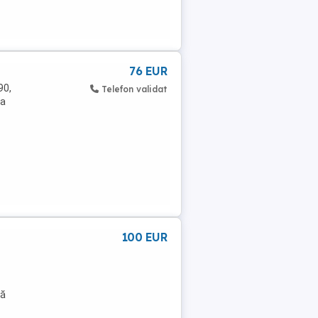
76 EUR
90,
Telefon validat
na
100 EUR
ză