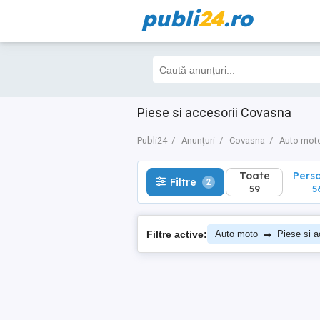
publi
24
.ro
Toate
Perso
Filtre
2
59
56
Piese si accesorii Covasna
Publi24
Anunțuri
Covasna
Auto mot
Toate
Pers
Filtre
2
59
5
→
Filtre active:
Auto moto
Piese si a