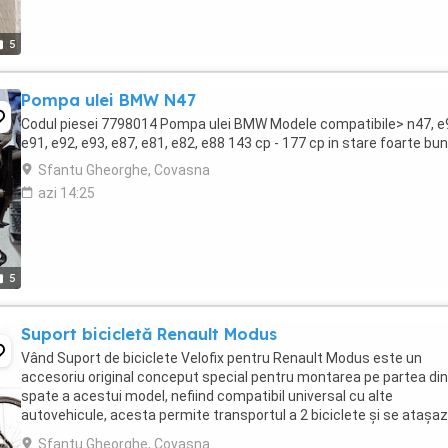
5
Pompa ulei BMW N47
Codul piesei 7798014 Pompa ulei BMW Modele compatibile> n47, e
e91, e92, e93, e87, e81, e82, e88 143 cp - 177 cp in stare foarte bu
Sfantu Gheorghe, Covasna
azi 14:25
5
Suport bicicletă Renault Modus
Vând Suport de biciclete Velofix pentru Renault Modus este un
accesoriu original conceput special pentru montarea pe partea din
spate a acestui model, nefiind compatibil universal cu alte
autovehicule, acesta permite transportul a 2 biciclete și se atașa
direct pe elementele de fixare dedicate de pe ...
Sfantu Gheorghe, Covasna