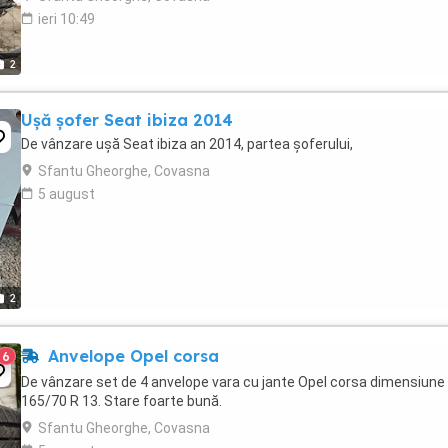
ieri 10:49
2
Ușă șofer Seat ibiza 2014
De vânzare ușă Seat ibiza an 2014, partea șoferului,
Sfantu Gheorghe, Covasna
5 august
2
Anvelope Opel corsa
6
De vânzare set de 4 anvelope vara cu jante Opel corsa dimensiune
165/70 R 13. Stare foarte bună.
Sfantu Gheorghe, Covasna