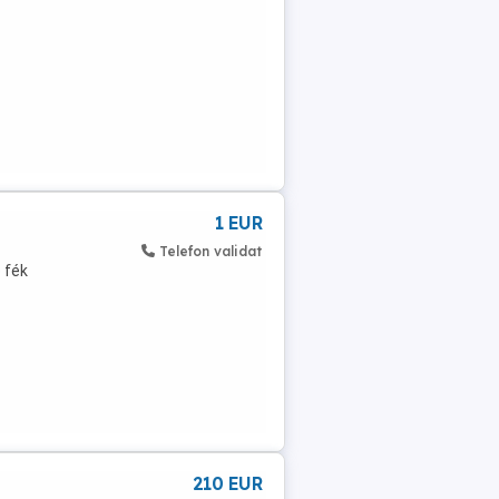
1 EUR
Telefon validat
 fék
210 EUR