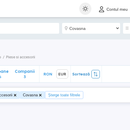
ane
Companii
RON
EUR
Sortează
Contul meu
3
o
Piese si accesorii
oane
Companii
RON
EUR
Sortează
6
3
ccesorii
Covasna
Șterge toate filtrele