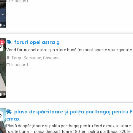
5 august
3
faruri opel astra g
2
Vand faruri opel astra g in stare bună (nu sunt sparte sau zgariate
Targu Secuiesc, Covasna
5 august
3
plasa despărțitoare și polița portbagaj pentru 
cmax
Plasă despărțitoare și polița portbagaj pentru Ford c max, in stare
foarte bună .. ..plasa despărțitoare 180 lei .. polița portbagaj 220 lei