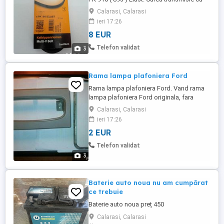
caneluri Contitech 4 PK 916 ( 893 ) Elast ,
Calarasi, Calarasi
noua, Antrenat: compresor aer
ieri 17:26
conditionat. Coduri OE RENAULT:
8 EUR
8200193083 Nume marca: CONTITECH (
Continental ) Origine: Germania Calitate:
Telefon validat
3
Calitate de fabrica Compatibilitati ...
Rama lampa plafoniera Ford
Rama lampa plafoniera Ford. Vand rama
lampa plafoniera Ford originala, fara
clipsuri rupte sau alte defecte. Inclusa si
Calarasi, Calarasi
rama metalica ce vine la montaj sub
ieri 17:26
capitonajul plafonului.
2 EUR
Telefon validat
3
Baterie auto noua nu am cumpărat
ce trebuie
Baterie auto noua preț 450
Calarasi, Calarasi