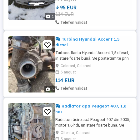
ramburs
95 EUR
114 EUR
1
Telefon validat
Turbina Hyundai Accent 1,5
diesel
Turbosuflanta Hyundai Accent 1,5 diesel,
in stare foarte bună. Se poate trimite prin
posta sau curier cu plata ramburs. Pentru
Calarasi, Calarasi
cei din apropiere se oferă și montaj contra
5 august
cost.
114 EUR
Telefon validat
5
Radiator apa Peugeot 407, 1,6
hdi
Radiator răcire apă Peugeot 407 din 2005,
motor 1,6 hdi, un stare foarte buna. Se
poate trimite prin curier cu plata unui
Oltenita, Calarasi
avans de 50 lei.
5 august