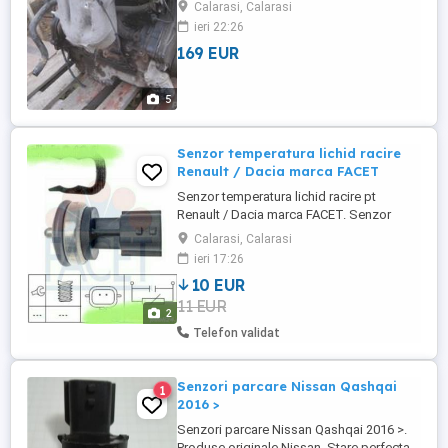
140000 km .
Calarasi, Calarasi
ieri 22:26
169 EUR
5
Senzor temperatura lichid racire
Renault / Dacia marca FACET
Senzor temperatura lichid racire pt
Renault / Dacia marca FACET. Senzor
temperatura lichid racire Renault / Dacia
Calarasi, Calarasi
marca FACET. Mufa cu 2 pini. Nou.
ieri 17:26
10 EUR
11 EUR
2
Telefon validat
Senzori parcare Nissan Qashqai
1
2016 >
Senzori parcare Nissan Qashqai 2016 >.
Produse originale Nissan. Stare perfecta.