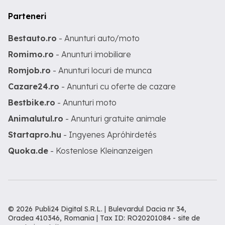
Parteneri
Bestauto.ro
- Anunturi auto/moto
Romimo.ro
- Anunturi imobiliare
Romjob.ro
- Anunturi locuri de munca
Cazare24.ro
- Anunturi cu oferte de cazare
Bestbike.ro
- Anunturi moto
Animalutul.ro
- Anunturi gratuite animale
Startapro.hu
- Ingyenes Apróhirdetés
Quoka.de
- Kostenlose Kleinanzeigen
© 2026 Publi24 Digital S.R.L. | Bulevardul Dacia nr 34,
Oradea 410346, Romania | Tax ID: RO20201084 -
site de