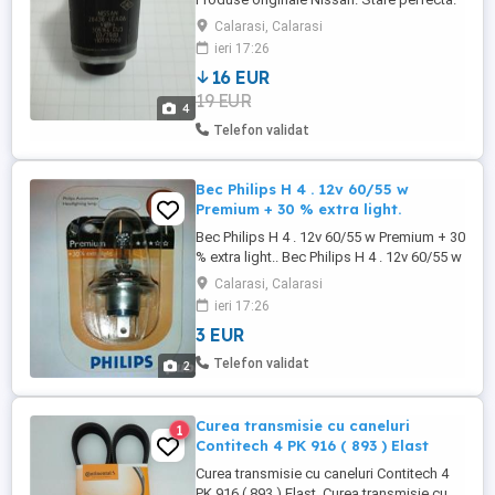
Pret : 100 lei / buc.
Calarasi, Calarasi
ieri 17:26
16 EUR
19 EUR
4
Telefon validat
Bec Philips H 4 . 12v 60/55 w
Premium + 30 % extra light.
Bec Philips H 4 . 12v 60/55 w Premium + 30
% extra light.. Bec Philips H 4 . 12v 60/55 w
Premium + 30 % extra light.
Calarasi, Calarasi
ieri 17:26
3 EUR
Telefon validat
2
Curea transmisie cu caneluri
1
Contitech 4 PK 916 ( 893 ) Elast
Curea transmisie cu caneluri Contitech 4
PK 916 ( 893 ) Elast. Curea transmisie cu