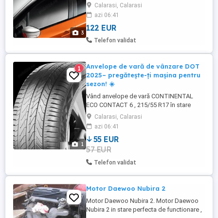
Captur (2013–2019). Produs 100%
Calarasi, Calarasi
original, ideal pentru transportul în
azi 06:41
siguranță al bagajelor, bicicletelor,
122 EUR
schiurilor sau cutiilor de portbagaj. ✅
3
Produs original Renault (OE) ✅ Stare nouă
Telefon validat
/ foarte bună ✅ Montaj rapid și ...
Anvelope de vară de vânzare DOT
1
2025– pregătește-ți mașina pentru
sezon! ☀️
Vând anvelope de vară CONTINENTAL
ECO CONTACT 6 , 215/55 R17 în stare
foarte bună rulate doar 600 km, cu uzură
Calarasi, Calarasi
uniformă și fără defecte. Au fost folosite
azi 06:41
puțin și oferă aderență excelentă pe
55 EUR
carosabil uscat și umed, fiind perfecte
1
57 EUR
pentru drumuri sigure și confortabile pe
timpul verii. ✅ Stare foarte ...
Telefon validat
Motor Daewoo Nubira 2
Motor Daewoo Nubira 2. Motor Daewoo
Nubira 2 in stare perfecta de functionare ,