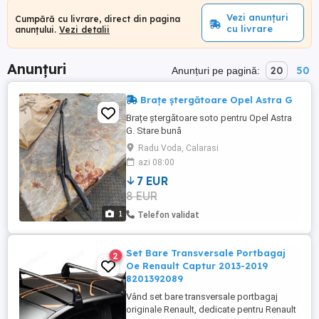
Vezi anunțuri
Cumpără cu livrare, direct din pagina
cu livrare
anunțului.
Vezi detalii
Anunțuri
20
50
Anunțuri pe pagină:
Brațe ștergătoare Opel Astra G
Brațe ștergătoare soto pentru Opel Astra
G. Stare bună
Radu Voda, Calarasi
azi 08:00
7 EUR
8 EUR
1
Telefon validat
Set Bare Transversale Portbagaj
2
Oe Renault Captur 2013-2019
8201392089
Vând set bare transversale portbagaj
originale Renault, dedicate pentru Renault