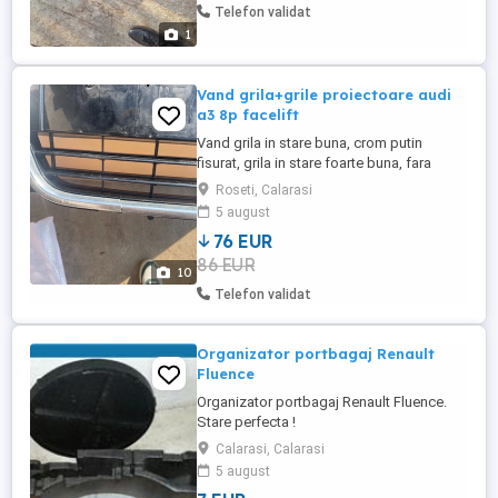
Telefon validat
1
Vand grila+grile proiectoare audi
a3 8p facelift
Vand grila in stare buna, crom putin
fisurat, grila in stare foarte buna, fara
prinderi rupte. Grila este pentru audi a3 8p
Roseti, Calarasi
facelift 2008-2012 OEM. La pachet primiti
5 august
si grilele proiectoare oem in stare foarte
76 EUR
buna. Pret negociabil.
86 EUR
10
Telefon validat
Organizator portbagaj Renault
Fluence
Organizator portbagaj Renault Fluence.
Stare perfecta !
Calarasi, Calarasi
5 august