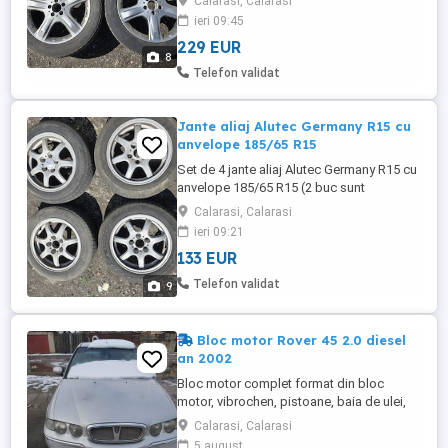
Calarasi, Calarasi
8Jx19H2, ET60, 5x112, CB 60.
ieri 09:45
229 EUR
8
Telefon validat
Jante aliaj Alutec Germany R15 cu
anvelope 185/65 R15
Set de 4 jante aliaj Alutec Germany R15 cu
anvelope 185/65 R15 (2 buc sunt
Evergreen Winter si 2 buc sunt Debica
Calarasi, Calarasi
Frigo) Janta: Jx15 H2 ET38, 5x112, CB
ieri 09:21
66,6.
133 EUR
Telefon validat
9
Bloc motor Rover 45 2.0 diesel
an 2002
Bloc motor complet format din bloc
motor, vibrochen, pistoane, baia de ulei,
etc. Rover 45 2.0 diesel în stare foarte
Calarasi, Calarasi
bună, se poate trimite prin curier cu plata
5 august