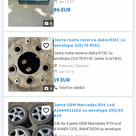
ieri 12:27
86 EUR
4
Janta roata rezerva duba R15C cu
anvelopa 225/70 R15C
Janta roata rezerva duba R15C cu
anvelopa 225/70 R15C Janta: 6Jx15H2,
5x130, CB:84,1; cod9034000102 Se
Calarasi, Calarasi
potriveste la Mercedes Sprinter W903 (an
ieri 10:16
2004), VW LT35 (an 2004) etc
19 EUR
Telefon validat
5
Jante OEM Mercedes R19 cod
A1644011202 cu anvelope 255/50
R19
Set de 4 jante OEM Mercedes R19 cod
A1644011202, B66474204 cu anvelope
Nokian WR Suv 3 255/50 R19 Janta: