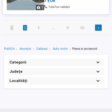
7 EUR
Telefon validat
7
›
‹
1
2
…
9
10
Publi24
Anunțuri
Calarasi
Auto moto
Piese si accesorii
Categorii
Județe
Localități