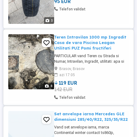
95 EUR
Telefon validat
3
Teren Intravilan 1000 mp Ingradit
Casa de vara Piscina Leagan
Utilitati PUZ Pomi fructiferi
PARTICULAR vand Teren cu Strada si
Numar, Intravilan, Ingradit, utilitati: apa si
canalizare, PUZ aprobat, Casa de vara pe
Brasov, Brasov
teren, piscina, legan rustic - triplu, WC, put
azi 17:05
forat de apa, llvada pomi fructiferi, vita de
119 EUR
vie, zmeura, mure, etc. Ideal pentru locuit
8
142 EUR
sau investiție, tinand cont de conditiile ...
Telefon validat
Set anvelope iarna Mercedes GLE
dimensiuni 285/40/R22, 325/35/R22
Vand set anvelope iarna, marca
Continental winter contact ts860p,