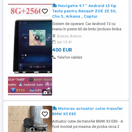
Navigatie 9.7 " Android 13 tip
Tesla pentru Renault ZOE ZE 50,
Clio 5, Arkana , Captur
Sistem de operare: Car Android 13 cu
meniu în peste 60 de limbi (inclusiv limba
română) Procesor: Octa Core UIS7862S
Brasov, Brasov
2GHz Memorie internă: 8GB RAM + 256 GB
azi 15:41
stocare (extensibilă prin 3 sloturi USB de
400 EUR
maxim 256GB) Display: Touchscreen IPS
9.7 inch HD 768x1024, multi-touch, format
Telefon validat
9:16, cu margini curbate ...
6
Motoras actuator cutie transfer
BMW X3 E83
Actuator cutie de transfer BMW X3 E83 - A
fost montat pe masina de proba circa 2
saptamani. In cazul meu nu a fost