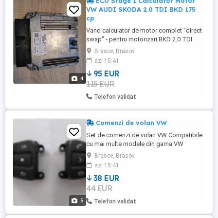
ECU Stage 1 Calculator Motor
VW AUDI SKODA 2.0 TDI BKD 175
cp
Vand calculator de motor complet "direct
swap" - pentru motorizari BKD 2.0 TDI
Remap Stage1 de la 140 standard la 175
Brasov, Brasov
cp 9 excelent pentru cuplu, tractare si
azi 15:41
chiar consum) Calculatorul este mapat si
95 EUR
cumparat de la Going slow UK. Are
4
115 EUR
imobilizator anulat, poate fi direct montat
pe masina ...
Telefon validat
Comenzi de volan VW
Set de comenzi de volan VW Compatibile
cu mai multe modele din gama VW
Brasov, Brasov
azi 15:41
38 EUR
44 EUR
5
Telefon validat