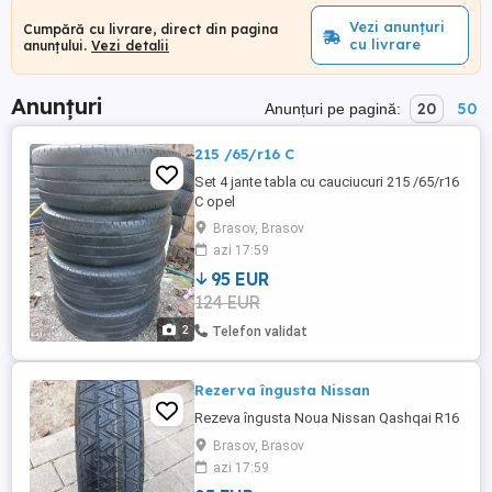
Vezi anunțuri
Cumpără cu livrare, direct din pagina
cu livrare
anunțului.
Vezi detalii
Anunțuri
20
50
Anunțuri pe pagină:
215 /65/r16 C
Set 4 jante tabla cu cauciucuri 215 /65/r16
C opel
Brasov, Brasov
azi 17:59
95 EUR
124 EUR
2
Telefon validat
Rezerva îngusta Nissan
Rezeva îngusta Noua Nissan Qashqai R16
Brasov, Brasov
azi 17:59