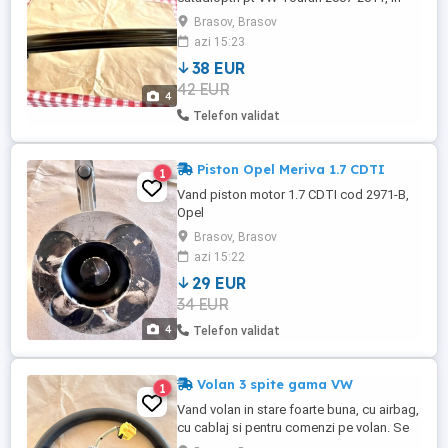
stare foarte buna. Fara crapaturi sau
Brasov, Brasov
prinderi rupte
azi 15:23
38 EUR
42 EUR
4
Telefon validat
Piston Opel Meriva 1.7 CDTI
1
Vand piston motor 1.7 CDTI cod 2971-B,
Opel
Brasov, Brasov
azi 15:22
29 EUR
34 EUR
4
Telefon validat
Volan 3 spite gama VW
1
Vand volan in stare foarte buna, cu airbag,
cu cablaj si pentru comenzi pe volan. Se
pot achizitiona si separat