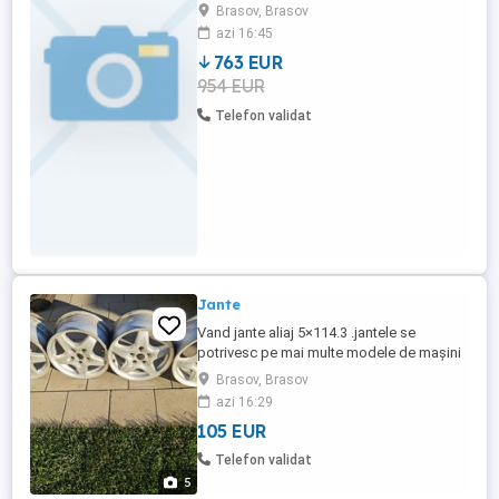
dimensiuni fata 285/40/R22- 2 buc,
Brasov, Brasov
dimensiuni spate, 325/35/R22- 2buc Pret
azi 16:45
5000 Lei Stare anvelope aproape noi
763 EUR
954 EUR
Telefon validat
Jante
Vand jante aliaj 5×114.3 .jantele se
potrivesc pe mai multe modele de mașini
de teren.
Brasov, Brasov
azi 16:29
105 EUR
Telefon validat
5