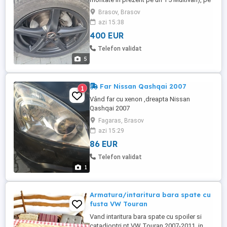
VW Touareg și Amarok. Au cauciucuri
Brasov, Brasov
AllSeason foarte bune. Am si alte seturi de
azi 15:38
roți/jante asemănătoare, chiar si un set pe
400 EUR
19 la preț asemănător(cca. 400euro)
Telefon validat
5
Far Nissan Qashqai 2007
1
Vând far cu xenon ,dreapta Nissan
Qashqai 2007
Fagaras, Brasov
azi 15:29
86 EUR
Telefon validat
1
Armatura/intaritura bara spate cu
fusta VW Touran
Vand intaritura bara spate cu spoiler si
catadioptri pt VW Touran 2007-2011, in