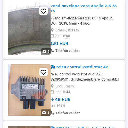
vand anvelope vara Apollo 215 65
16
- vand anvelope vara 215 65 16 Apollo,
DOT 2019, 6mm - 4 buc.
Brasov, Brasov
azi 16:00
130 EUR
Telefon validat
3
releu control ventilator A2
releu control ventilator Audi A2,
8Z0959501, din dezmembrare, compatibil
modele VAG preluare personala din Bv
Bod, Brasov
sau trimitere oriunde in tara.
azi 15:44
48 EUR
57 EUR
1
Telefon validat