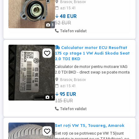
Brasov, Brasov
actuatorul, a necesitat recomditionare
azi 15:41
cutie transfer. Functioneaza perfect
48 EUR
52 EUR
3
Telefon validat
Calculator motor ECU Resoftat
175 cp stage 1 VW Audi Skoda Seat
2.0 TDI BKD
Calculator de motor pentru motoare VAG
2.0 TDI BKD - direct swap se poate monta
direct fara sa necesite vreo adaptare (
Brasov, Brasov
imobilizator anulat) - Harta safe pentru un
azi 15:41
cuplu si consum mai bun 175 cp
95 EUR
Compatibil cu mai multe masini din gama
5
115 EUR
VAG cu motor 2.0 TDI BKD
Telefon validat
Set roți VW T5, Touareg, Amarok
Set roți ce se potrivesc pe VW T5(sunt
montate in prezent pe un T5 Multivan), pe