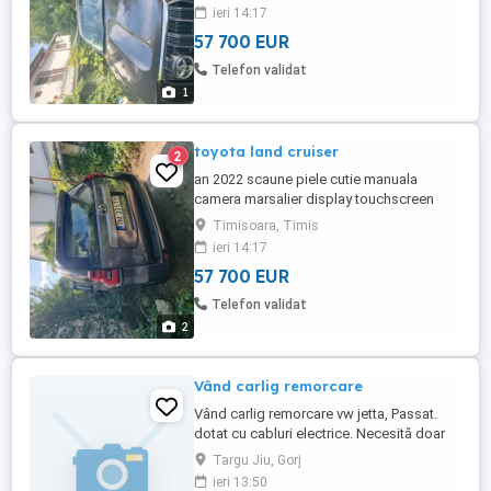
ieri 14:17
57 700 EUR
Telefon validat
1
toyota land cruiser
2
an 2022 scaune piele cutie manuala
camera marsalier display touchscreen
19.525km inmatriculata
Timisoara, Timis
ieri 14:17
57 700 EUR
Telefon validat
2
Vând carlig remorcare
Vând carlig remorcare vw jetta, Passat.
dotat cu cabluri electrice. Necesită doar
montare.
Targu Jiu, Gorj
ieri 13:50