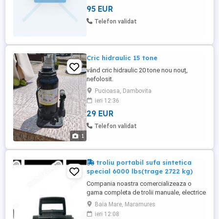
95 EUR
Telefon validat
Cric hidraulic 15 tone
vând cric hidraulic 20 tone nou nouț,
nefolosit.
Pucioasa, Dambovita
ieri 12:36
29 EUR
Telefon validat
1
troliu portabil sufa sintetica
special 6000 lbs(trage 2722 kg)
Compania noastra comercializeaza o
gama completa de trolii manuale, electrice
și hidraulice, piese de schimb si
Baia Mare, Maramures
consumabile pentru trolii si accesorii
ieri 12:08
pentru orice troliu Dragon Winch, Husar