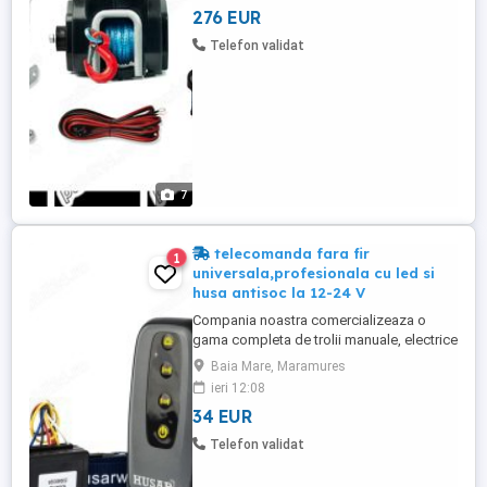
276 EUR
Winch, PowerWinch, KangarooWinch,
Superwinch. Certificare ISO 9001 si
Telefon validat
declarație de conformitate UE - produsele
...
7
telecomanda fara fir
1
universala,profesionala cu led si
husa antisoc la 12-24 V
Compania noastra comercializeaza o
gama completa de trolii manuale, electrice
și hidraulice, piese de schimb si
Baia Mare, Maramures
consumabile pentru trolii si accesorii
ieri 12:08
pentru orice troliu Dragon Winch, Husar
34 EUR
Winch, PowerWinch, KangarooWinch,
Superwinch. Certificare ISO 9001 si
Telefon validat
declarație de conformitate UE - produsele
...