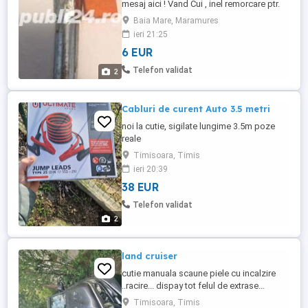
mesaj aici ! Vand Cui , inel remorcare ptr.
Opel , Vw sau alte autoturisme. Observi
Baia Mare, Maramures
lipsa lui atunci cand ramai in drum !!! poza
ieri 21:25
1- 50 lei- pt. Opel Astra G,sau Astra H, sau
6 EUR
Astra J , Vectra sau Zafira -original !Nou !
poza 2- 30 lei- pt.mai multe tipuri de ...
Telefon validat
2
Cabluri de curent Auto 3.5 metri
noi la cutie, sigilate lungime 3.5m poze
reale
Timisoara, Timis
ieri 20:39
38 EUR
Telefon validat
2
land cruiser
cutie manuala scaune piele cu incalzire
..racire... dispay tot felul de extrase...
camera etc
Timisoara, Timis