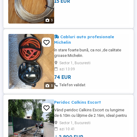
15 EUR
3
Cabluri auto profesionale
Michelin
în stare foarte bună, ca noi ,de calitate
groase Michelin.
Sector 1, Bucuresti
azi 13:09
74 EUR
Telefon validat
3
Peridoc Calkins Escort
Vând peridoc Calkins Escort cu lungime
de 6.10m cu lățime de 2.16m, ideal pentru
bărci/salupe,acte valabile asigurare,itp se
Sector 1, Bucuresti
eliberează fiscalul pe loc
azi 10:41