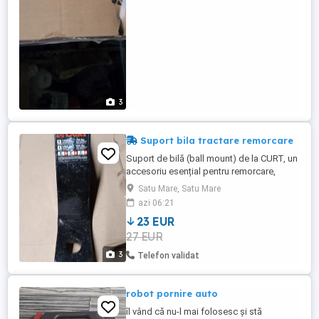
3
Suport bila tractare remorcare
Suport de bilă (ball mount) de la CURT, un
accesoriu esențial pentru remorcare,
utilizat pentru a conecta o remorcă la un
Satu Mare, Satu Mare
vehicul. Tip și capacitate: Este un suport
azi 06:21
de bilă de clasa 3, cu o capacitate de
23 EUR
remorcare brută (GTW) de 7.500 lbs
27 EUR
(aproximativ 3.400 kg) și o capacitate de
greutate a timonului ...
3
Telefon validat
robot pornire auto
îl vând că nu-l mai folosesc și stă