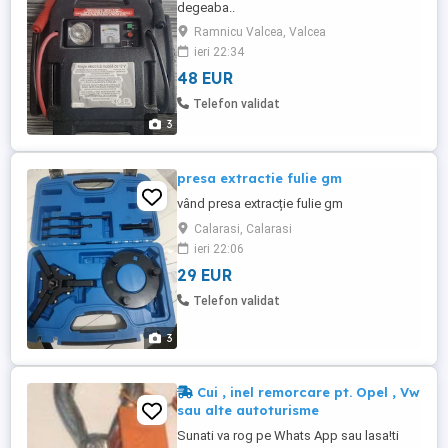
degeaba..
Ramnicu Valcea, Valcea
ieri 22:34
48 EUR
Telefon validat
3
presa extractie fulie gm
vând presa extracție fulie gm
Calarasi, Calarasi
ieri 22:06
29 EUR
Telefon validat
3
Cui , inel remorcare pt. Opel , Vw
sau alte autoturisme
Sunati va rog pe Whats App sau lasa!ti