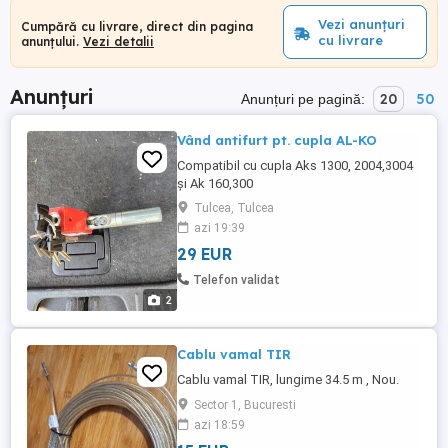
Vezi anunțuri
Cumpără cu livrare, direct din pagina
cu livrare
anunțului.
Vezi detalii
Anunțuri
20
50
Anunțuri pe pagină:
Vând antifurt pt. cupla AL-KO
Compatibil cu cupla Aks 1300, 2004,3004
și Ak 160,300
Tulcea, Tulcea
azi 19:39
29 EUR
Telefon validat
2
Cablu vamal TIR
Cablu vamal TIR, lungime 34.5 m , Nou.
Sector 1, Bucuresti
azi 18:59