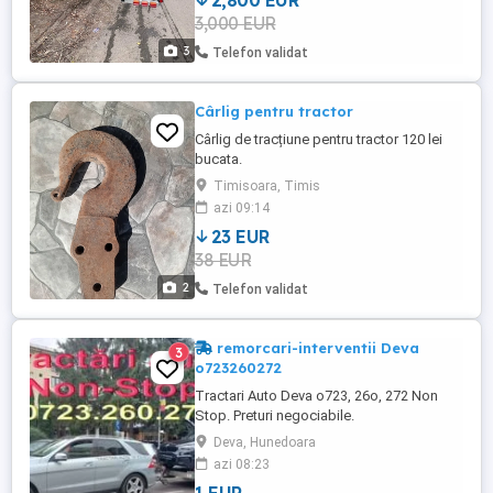
2,800 EUR
3,000 EUR
3
Telefon validat
Cârlig pentru tractor
Cârlig de tracțiune pentru tractor 120 lei
bucata.
Timisoara, Timis
azi 09:14
23 EUR
38 EUR
2
Telefon validat
remorcari-interventii Deva
3
o723260272
Tractari Auto Deva o723, 26o, 272 Non
Stop. Preturi negociabile.
Deva, Hunedoara
azi 08:23