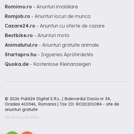
Romimo.ro
- Anunturi imobiliare
Romjob.ro
- Anunturi locuri de munca
Cazare24.ro
- Anunturi cu oferte de cazare
Bestbike.ro
- Anunturi moto
Animalutul.ro
- Anunturi gratuite animale
Startapro.hu
- Ingyenes Apróhirdetés
Quoka.de
- Kostenlose Kleinanzeigen
© 2026 Publi24 Digital S.R.L. | Bulevardul Dacia nr 34,
Oradea 410346, Romania | Tax ID: RO20201084 -
site de
anunturi gratuite
26.08.06.c0c206c