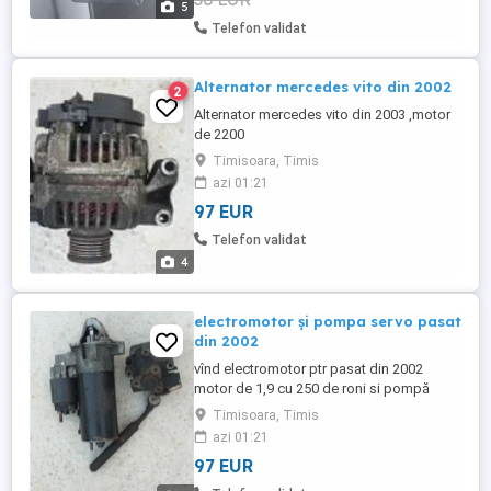
5
proaspat si ...
Telefon validat
Alternator mercedes vito din 2002
2
Alternator mercedes vito din 2003 ,motor
de 2200
Timisoara, Timis
azi 01:21
97 EUR
Telefon validat
4
electromotor și pompa servo pasat
din 2002
vînd electromotor ptr pasat din 2002
motor de 1,9 cu 250 de roni si pompă
servo cu 200 de roni
Timisoara, Timis
azi 01:21
97 EUR