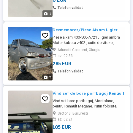
0 EUR
Telefon validat
1
Dezmembrez/Piese Aixam Ligier
Piese aixam 400-500-A721 , ligier ambra
Motor kubota z402 , cutie de viteze ,
planetare , bascule , fuzete , caroserie
Adunatii-Copaceni, Giurgiu
ligier , jante aliaj
azi 02:53
285 EUR
Telefon validat
2
Vind set de bare portbagaj Renault
Vind set bare portbagaj, Montblanc,
pentru Renault Megane. Putin folosite,
pret: 550 ron, negociabil.
Sector 3, Bucuresti
azi 02:21
105 EUR