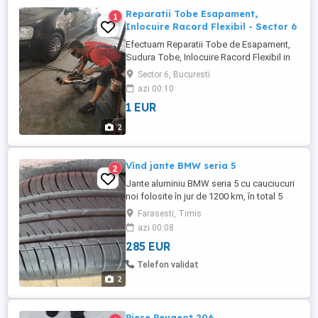
Reparatii Tobe Esapament,
1
Inlocuire Racord Flexibil - Sector 6
Efectuam Reparatii Tobe de Esapament,
Sudura Tobe, Inlocuire Racord Flexibil in
Prelungirea Ghencea, Nr. 99 Sudura tobe
Sector 6, Bucuresti
rapid fara programare Sudura in regim de
azi 00:10
urgenta Inlocuim racorduri flexibile orice
1 EUR
dimensiune din stoc sudura tobe in
ghencea, sudura racord flexibil pret,
2
reparatii tobe esapament ...
Vînd jante BMW seria 5
2
Jante aluminiu BMW seria 5 cu cauciucuri
noi folosite în jur de 1200 km, în total 5
buc.la preț de 1500 lei
Farasesti, Timis
azi 00:08
285 EUR
Telefon validat
2
Piese Peugeot 206