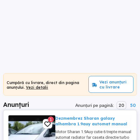
Vezi anunțuri
Cumpără cu livrare, direct din pagina
cu livrare
anunțului.
Vezi detalii
Anunțuri
20
50
Anunțuri pe pagină:
Dezmembrez Sharan galaxy
1
alhambra 1.9auy automat manual
Motor Sharan 1.9Auy cutie 6 trepte manual
automat radiator far caseta directie turbo