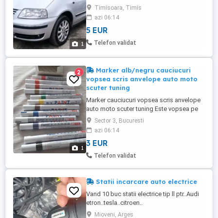
dezmembrez sharan galaxy alhambra
Timisoara, Timis
piese
azi 06:14
5 EUR
Telefon validat
1
Marker alb/negru cauciucuri
2
vopsea scris anvelope auto moto
scuter tuning
Marker cauciucuri vopsea scris anvelope
auto moto scuter tuning Este vopsea pe
baza de ulei, poate fi folosit pe anvelope
Sector 3, Bucuresti
auto, metal, sticla, piese auto , orice
azi 06:14
material ! Rezistent la umezeala,
3 EUR
temperatura. Aplicare usoara si uscare
1
rapida. Inainte de aplicare suprafata de
Telefon validat
cauciuc trebuie spalata ...
Statii incarcare auto electrice
Vand 10 buc statii electrice tip ll ptr..Audi
etron..tesla..citroen..
jeep..mitsubishi..M.G..link&ko...pret
Mioveni, Arges