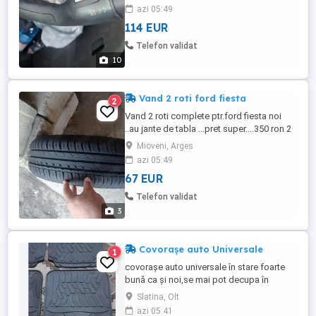
inf..800 ron audi si tesla,..600 ron restul.
azi 05:49
114 EUR
Telefon validat
10
Vand 2 roti ford fiesta
2
Vand 2 roti complete ptr.ford fiesta noi
..au jante de tabla ...pret super....350 ron 2
buc sunt noi cu anvelope vara Continental
Mioveni, Arges
contitec premium 14" rotile sunt noi
azi 05:49
nefolosite.. 4x108
67 EUR
Telefon validat
3
Covorașe auto Universale
1
covorașe auto universale în stare foarte
bună ca și noi,se mai pot decupa în
functie de ce mașină aveți.
Slatina, Olt
azi 05:41