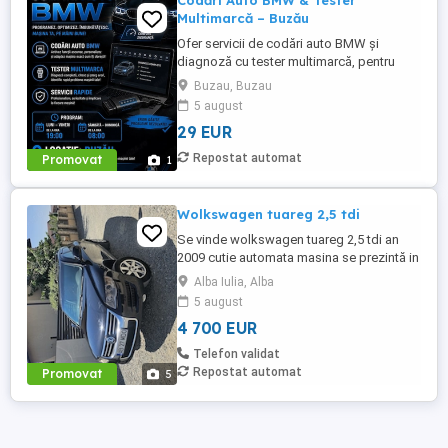
Codări Auto BMW & Tester
Multimarcă – Buzău
Ofer servicii de codări auto BMW și
diagnoză cu tester multimarcă, pentru
identificarea rapidă a problemelor și
Buzau, Buzau
activarea diferitelor funcții disponibile pe
5 august
mașină. Servicii oferite: Codări BMW
29 EUR
(activare/dezactivare funcții) Diagnoză
completă cu tester multimarcă Citire și
Repostat automat
Promovat
1
ștergere erori Identificarea ...
Wolkswagen tuareg 2,5 tdi
Se vinde wolkswagen tuareg 2,5 tdi an
2009 cutie automata masina se prezintă in
stare buna de funcționare. NU O DAU LA
Alba Iulia, Alba
SCHIMB
5 august
4 700 EUR
Telefon validat
Repostat automat
Promovat
5