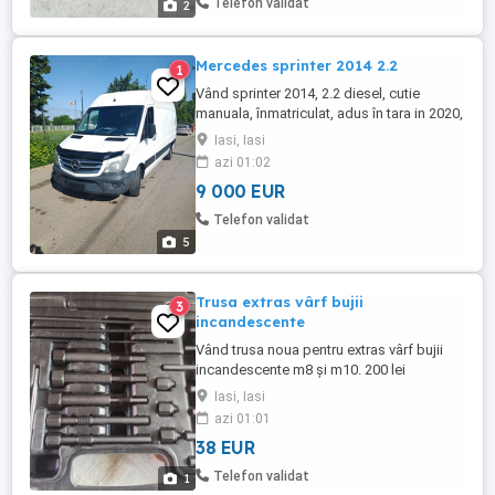
Telefon validat
2
Mercedes sprinter 2014 2.2
1
Vând sprinter 2014, 2.2 diesel, cutie
manuala, înmatriculat, adus în tara in 2020,
557000 km reali, încălzire scaun șofer,
Iasi, Iasi
asistenta rampa, cauciucuri noi fata, leduri
azi 01:02
osram omologate faza scurta 9000 euro
9 000 EUR
neg
Telefon validat
5
Trusa extras vârf bujii
3
incandescente
Vând trusa noua pentru extras vârf bujii
incandescente m8 și m10. 200 lei
Iasi, Iasi
azi 01:01
38 EUR
Telefon validat
1