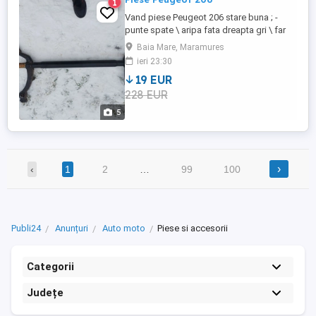
1
Vand piese Peugeot 206 stare buna ; -
punte spate \ aripa fata dreapta gri \ far
fata stanga \ stop spate stanga \ BSM \
Baia Mare, Maramures
motoras pas cu pas \ senzor volanta \
ieri 23:30
radio cd original \ 8 capace roti originale
19 EUR
Peugeot pe 14" \ rulment rota fata \
228 EUR
cilindru frana spate \ radiator ...
5
›
‹
1
2
…
99
100
Publi24
Anunțuri
Auto moto
Piese si accesorii
Categorii
Județe