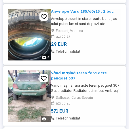
Anvelope Vara 185/60r15 . 2 buc
Anvelopele sunt in stare foarte buna , au
rulat putini km si sunt depozitate
corespunzator ! Detalii suplimentare la
Focsani, Vrancea
telefon !
azi 00:27
29 EUR
Telefon validat
4
Vând mașină teren fara acte
peugoet 307
Vând mașină fara acte teren peugoet 307
Scut radiator Radiator schimbat Ambreaj
schimbat Ciucuri offroad Scut motor
Dalboset, Caras-Severin
Motor 1.6 benzină 110hp
azi 00:20
571 EUR
Telefon validat
5