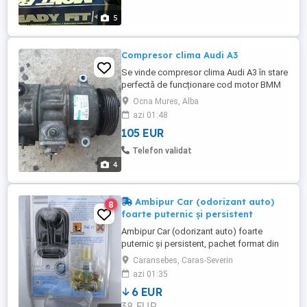
5
Compresor clima Audi A3
Se vinde compresor clima Audi A3 în stare
perfectă de funcționare cod motor BMM
diesel 140 cai putere de 2000 capacitatea
Ocna Mures, Alba
anul fabricației 2007-2008
azi 01:48
105 EUR
Telefon validat
4
Ambipur Car (odorizant auto)
8
foarte puternic și persistent
Ambipur Car (odorizant auto) foarte
puternic și persistent, pachet format din
un aparat și o rezervă de parfum standard
Caransebes, Caras-Severin
de 7 ml.Dureaza (persista) cel puțin 2 luni
azi 01:35
de zile parfumul.Există 3 modele : Aqua,
6 EUR
Fresh Vanilla și Vanilla Bouquet. Ambi Pur
38 EUR
Car, un parfum odorizant auto de calitate,