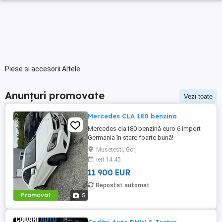
Piese si accesorii Altele
Anunțuri promovate
Vezi toate
Mercedes CLA 180 benzina
Mercedes cla180 benzină euro 6 import
Germania în stare foarte bună!
Musetesti, Gorj
ieri 14:45
11 900 EUR
Repostat automat
Promovat
5