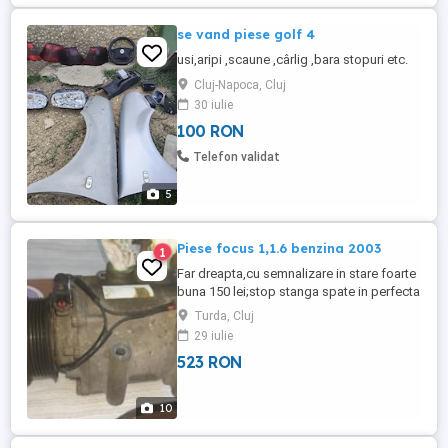
se vand piese golf 4
usi,aripi ,scaune ,cârlig ,bara stopuri etc.
Cluj-Napoca, Cluj
30 iulie
100 RON
Telefon validat
5
Piese focus 1,1.6 benzina 2003
1
Far dreapta,cu semnalizare in stare foarte
buna 150 lei;stop stanga spate in perfecta
stare 150 lei;Aeroterma habitaclu 150
Turda, Cluj
lei;Compresor ac in state perfecta de
29 iulie
functionare 250 lei;Alternator foarte bun
523 RON
250 lei;Radio CD cu două difuzoare 200
lei;Mecanism cu cabluri directionare aer
150 lei;Comutator ...
10