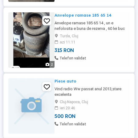
Dimensiune: prindere-la-prindere ...
Anvelope ramase 185 65 14
Anvelope ramase 185 65 14 , un e
nefolosita e buna de rezerva , 60 lei buc
Turda, Cluj
azi 11:11
315 RON
Telefon validat
2
Piese auto
Vind radio Ww passat anul 2013,stare
excelenta
Cluj-Napoca, Cluj
ieri 20:46
500 RON
Telefon validat