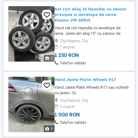
Set roti aliaj 15 Hyundai cu senzor
presiune si anvelope de iarna
Khumo 195 65R15
Vand set roti Hyundai cu anvelope de
iarna. Jante din aliaj 15" cu senzor de
presiune TPMS. PDC 114,3. Jantele sunt in
Cluj-Napoca, Cluj
stare buna, dar in unele zone vopseaua de
7 august
pe ele este putin exfoliata sau umflata.
1 250 RON
Anvelope iarna M+S, cu aproximativ 5 mm
5
si micro crapaturi prezente pe toate
Telefon validat
anvelopele. Marca: Kumho ...
Vand Jante Platin Wheels R17
Vand Jante Platin Wheels R17 sau schimb
cu jante r 16
Cluj-Napoca, Cluj
6 august
1 000 RON
Telefon validat
5