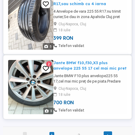
R17,sau schimb cu 4 iarna
4 Anvelope de vara 225 55 R17.nu trimit
curier,Se dau in zona Apahida Cluj.pret
500 fix.stare f buna sau schimb cu unele
Cluj-Napoca, Cluj
de iarna
18 iulie
399 RON
Telefon validat
5
Jante BMW f10,f30,X3 plus
2
anvelope 225 55 17 cel mai mic pret
Jante BMW F10 plus anvelope225 55
17,cel mai mic preț de pe piata.Predare
personala in Apahida sau Cluj.Nu trimit
Cluj-Napoca, Cluj
prin curier.Le dau pentru că am vândut
18 iulie
mașina și nu le mai folosesc.
700 RON
Telefon validat
3