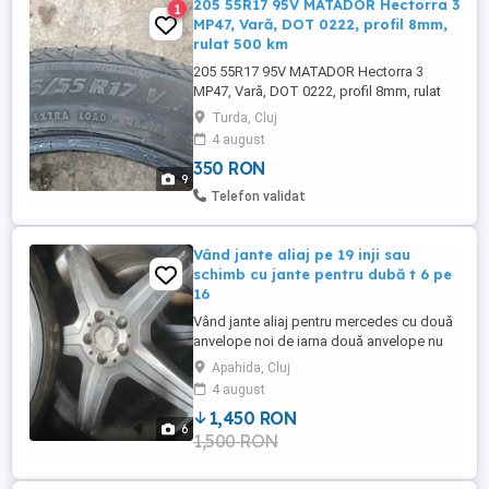
205 55R17 95V MATADOR Hectorra 3
1
MP47, Vară, DOT 0222, profil 8mm,
rulat 500 km
205 55R17 95V MATADOR Hectorra 3
MP47, Vară, DOT 0222, profil 8mm, rulat
500 km, cumpărat în octombrie 2022, cu
Turda, Cluj
100 euro 1 bucată!!!
4 august
350 RON
9
Telefon validat
Vând jante aliaj pe 19 inji sau
schimb cu jante pentru dubă t 6 pe
16
Vând jante aliaj pentru mercedes cu două
anvelope noi de iarna două anvelope nu
sunt bune sau schimb cu patru jante
Apahida, Cluj
pentru o dubă t6 pe 16 inji
4 august
1,450 RON
6
1,500 RON