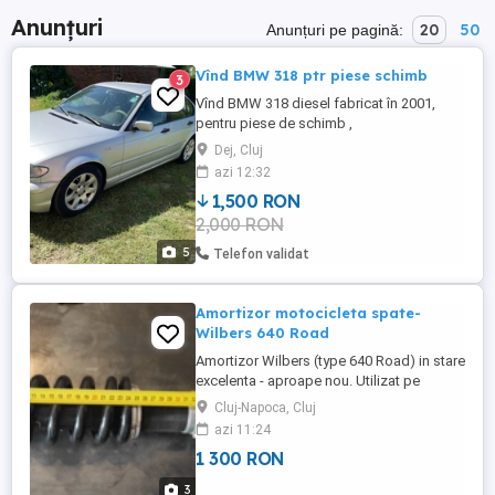
Anunțuri
20
50
Anunțuri pe pagină:
Vînd BMW 318 ptr piese schimb
3
Vînd BMW 318 diesel fabricat în 2001,
pentru piese de schimb ,
dezmembrare.Mașina nu se vinde pe
Dej, Cluj
bucăți, ci se vinde întreagă. Sunt
azi 12:32
proprietarul ei și Dețin certificat de radiere.
1,500 RON
din circulație. Poze reale.
2,000 RON
5
Telefon validat
Amortizor motocicleta spate-
Wilbers 640 Road
Amortizor Wilbers (type 640 Road) in stare
excelenta - aproape nou. Utilizat pe
motocicleta BMW F650GS (K72- Twin)
Cluj-Napoca, Cluj
aproximativ 10.000 km. Nu a fost folosit în
azi 11:24
enduro. Servisat recent - ulei și garnituri
1 300 RON
schimbate Are semne minime de uzură
(fără coroziune, lovituri, zgârieturi)
3