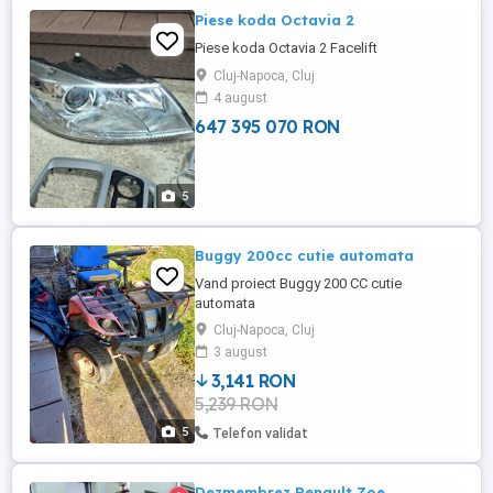
Piese koda Octavia 2
Piese koda Octavia 2 Facelift
Cluj-Napoca, Cluj
4 august
647 395 070 RON
5
Buggy 200cc cutie automata
Vand proiect Buggy 200 CC cutie
automata
Cluj-Napoca, Cluj
3 august
3,141 RON
5,239 RON
5
Telefon validat
Dezmembrez Renault Zoe