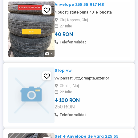
Anvelope 235 55 R17 MS
4 bucăți state buna 40 lei bucata
Cluj-Napoca, Cluj
27 iulie
40 RON
Telefon validat
4
Stop vw
vw passat 3c2,dreapta,exterior
Gherla, Cluj
22 iulie
100 RON
250 RON
Telefon validat
Set 4 Anvelope de vara 225 55