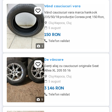
Vând cauciucuri vara
Vând cauciucuri vara marca hankook
235/50/18 producție Coreea preț 150 Ron,
disponibile 4 buc. Tel
Cluj-Napoca, Cluj
5 august
150 RON
Telefon validat
1
De vânzare
Genți aliaj cu cauciucuri originale Seat
Altea XL 205 55 16
Cluj-Napoca, Cluj
5 august
3 146 RON
Telefon validat
5