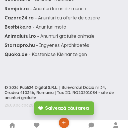
Romjob.ro
- Anunturi locuri de munca
Cazare24.ro
- Anunturi cu oferte de cazare
Bestbike.ro
- Anunturi moto
Animalutul.ro
- Anunturi gratuite animale
Startapro.hu
- Ingyenes Apróhirdetés
Quoka.de
- Kostenlose Kleinanzeigen
© 2026 Publi24 Digital S.R.L. | Bulevardul Dacia nr 34,
Oradea 410346, Romania | Tax ID: RO20201084 -
site de
anunturi gratuite
26.08.06.c0c206c
Salvează căutarea