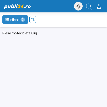
publi
24
.ro
Filtre
2
Piese motociclete Cluj