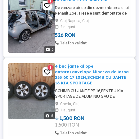
1
De vanzare piese din dezmembrarea unui
Renault Zoe . Piesele sunt demontate de
pe masina.
Cluj-Napoca, Cluj
2 august
526 RON
Telefon validat
6
4 buc jante al opel
1
antara+anvelope Minerva de iarna
235 60 17 102H,SCHIMB CU JANTE
16 KIA SPORTAGE
SCHIMB CU JANTE PE 16,PENTRU KIA
SPORTAGE DE ALUMINIU SAU DE
TABLA,4 buc jante al opel antara pe 17+4
Gherla, Cluj
buc anvelope Minerva de iarna MS,235 60
1 august
17 102H,folosite 2 ierni,DOT 27.21,in stare
5
1,500 RON
foarte buna,peste 8 mm .
1,600 RON
Telefon validat