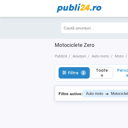
publi
24
.ro
Toate
Perso
Filtre
2
4
4
Motociclete Zero
Publi24
Anunțuri
Auto moto
Moto
Toate
Pers
Filtre
2
4
→
Filtre active:
Auto moto
Motocicle