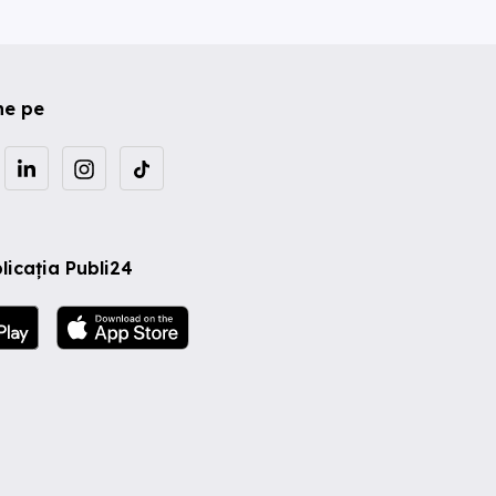
ne pe
licația Publi24