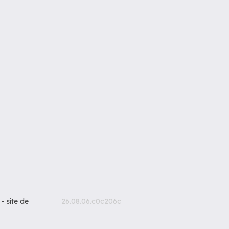
 -
site de
26.08.06.c0c206c