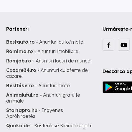
Parteneri
Urmărește-
Bestauto.ro
- Anunturi auto/moto
Romimo.ro
- Anunturi imobiliare
Romjob.ro
- Anunturi locuri de munca
Cazare24.ro
- Anunturi cu oferte de
Descarcă ap
cazare
Bestbike.ro
- Anunturi moto
Animalutul.ro
- Anunturi gratuite
animale
Startapro.hu
- Ingyenes
Apróhirdetés
Quoka.de
- Kostenlose Kleinanzeigen