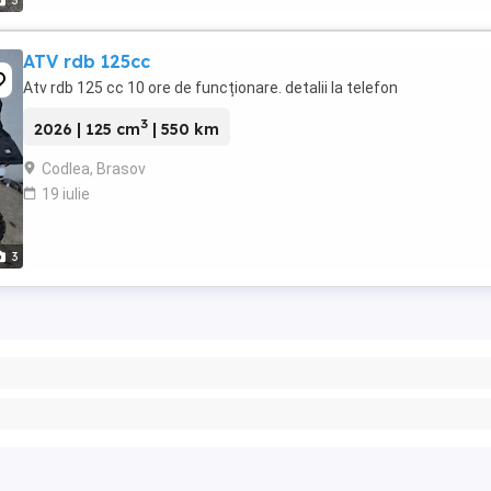
3
ATV rdb 125cc
Atv rdb 125 cc 10 ore de funcționare. detalii la telefon
3
2026 | 125 cm
| 550 km
Codlea, Brasov
19 iulie
3