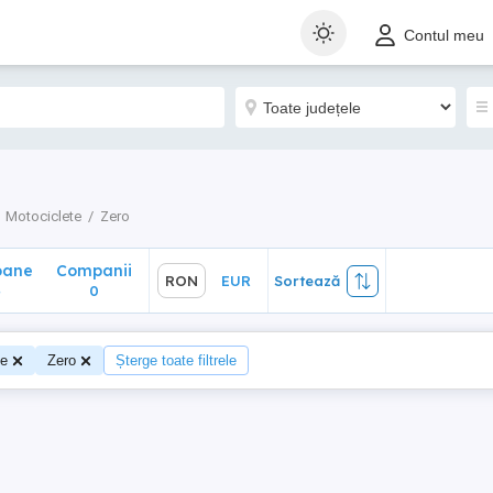
ane
Companii
RON
EUR
Sortează
Contul meu
0
Motociclete
Zero
oane
Companii
RON
EUR
Sortează
4
0
te
Zero
Șterge toate filtrele