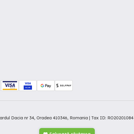
levardul Dacia nr 34, Oradea 410346, Romania | Tax ID: RO20201084