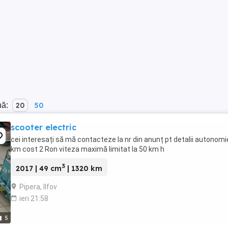
nă:
20
50
scooter electric
cei interesați să mă contacteze la nr din anunț pt detalii autonomi
km cost 2 Ron viteza maximă limitat la 50 km h
3
2017 | 49 cm
| 1320 km
Pipera, Ilfov
ieri 21:58
5