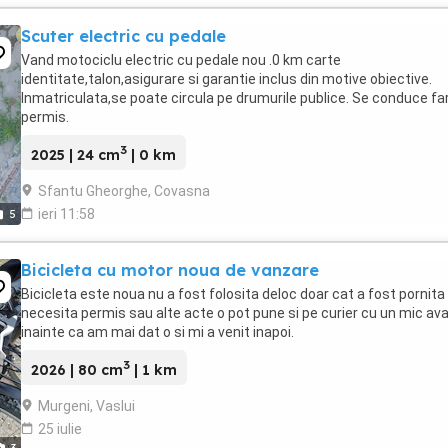
Scuter electric cu pedale
Vand motociclu electric cu pedale nou .0 km carte
identitate,talon,asigurare si garantie inclus din motive obiective.
Inmatriculata,se poate circula pe drumurile publice. Se conduce fa
permis.
3
2025 | 24 cm
| 0 km
Sfantu Gheorghe, Covasna
ieri 11:58
5
Bicicleta cu motor noua de vanzare
Bicicleta este noua nu a fost folosita deloc doar cat a fost pornita
necesita permis sau alte acte o pot pune si pe curier cu un mic av
inainte ca am mai dat o si mi a venit inapoi.
3
2026 | 80 cm
| 1 km
Murgeni, Vaslui
25 iulie