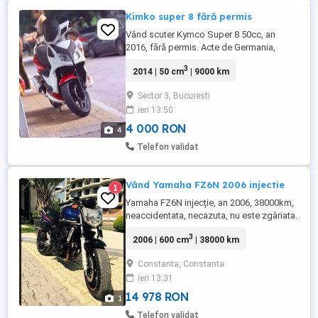
Kimko super 8 fără permis
Vând scuter Kymco Super 8 50cc, an
2016, fără permis. Acte de Germania,
valabile până în 27.02.2027. Asigurare
3
2014 | 50 cm
| 9000 km
inclusă, totul la zi, se poate înmatricula în
România pentru carte de identitate. Ulei
Sector 3, Bucuresti
schimbat acum 200 km, plăcuțe de frână
ieri 13:50
și tambur pe spate noi. Preț: 4500 de lei
negociabil în limita bunului ...
4 000 RON
4
Telefon validat
Vând Yamaha FZ6N 2006 injectie
1
Yamaha FZ6N injecție, an 2006, 38000km,
neaccidentata, necazuta, nu este zgâriata.
Are suplimentar o mica carena,
3
2006 | 600 cm
| 38000 km
semnalizatoare electronice, alarma,
antifurt. 2800e ușor negociabil.
Constanta, Constanta
ieri 13:31
14 978 RON
1
Telefon validat