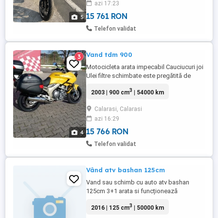
azi 17:23
28.02.2024. Kilometraj: 55.2000 km in
usoara crestere. ITP: ...
15 761 RON
5
Telefon validat
Vand tdm 900
3
Motocicleta arata impecabil Cauciucuri joi
Ulei filtre schimbate este pregătită de
sezon mai multe detalii la telefon
3
2003 | 900 cm
| 54000 km
Calarasi, Calarasi
azi 16:29
15 766 RON
4
Telefon validat
Vând atv bashan 125cm
Vand sau schimb cu auto atv bashan
125cm 3+1 arata si funcționează
perfect,roti bune,pe față aproape
3
2016 | 125 cm
| 50000 km
noi,pornire la buton,baterie nouă,atentie
(nu este nou) pret pentru vanzare 2500 lei