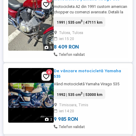
4
motocicleta A2 din 1991 custom american
chopper cu comenzi avansate. Detalii la
tel.
3
1991 | 535 cm
| 47111 km
Tulcea, Tulcea
ieri 15:20
8 409 RON
5
Telefon validat
De vânzare motocicletă Yamaha
6
535
Vând motocicletă Yamaha Virago 535
3
1992 | 535 cm
| 53000 km
Timisoara, Timis
ieri 14:20
9 985 RON
2
Telefon validat