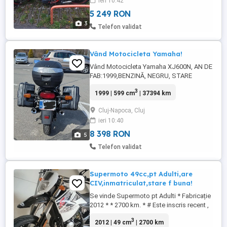
ieri 10:42
5 249 RON
3
Telefon validat
Vând Motocicleta Yamaha!
Vând Motocicleta Yamaha XJ600N, AN DE
FAB:1999,BENZINĂ, NEGRU, STARE
EXCELENTĂ, PREȚ 1600 EURO, MAI MULTE
3
1999 | 599 cm
| 37394 km
DETALII LA NR DE TELEFON !!!
Cluj-Napoca, Cluj
ieri 10:40
8 398 RON
5
Telefon validat
Supermoto 49cc,pt Adulti,are
CIV,inmatriculat,stare f buna!
Se vinde Supermoto pt Adulti * Fabricație
2012 * * 2700 km. * # Este inscris recent ,
are CIV , talon primărie ( nr.galben
3
2012 | 49 cm
| 2700 km
),asigurare la zi ! # Dețin Certificat RAR