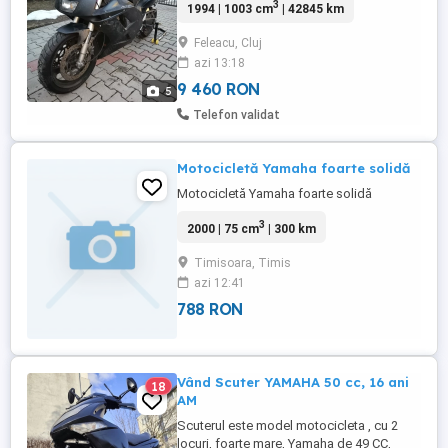
3
1994 | 1003 cm
| 42845 km
Feleacu, Cluj
azi 13:18
9 460 RON
5
Telefon validat
Motocicletă Yamaha foarte solidă
Motocicletă Yamaha foarte solidă
3
2000 | 75 cm
| 300 km
Timisoara, Timis
azi 12:41
788 RON
Vând Scuter YAMAHA 50 cc, 16 ani
18
AM
Scuterul este model motocicleta , cu 2
locuri, foarte mare, Yamaha de 49 CC,