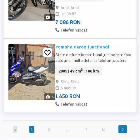
Auto - Pass , cu certificarea km ! #
Arad, Arad
Menționez că nu este
ieri 09:57
rupt,zgâriat,lovit,căzut...sau mai stiu eu ce
5
! # PENTRU CEI CARE AU DOAR ,,VITEZA"
7 086 RON
...
Telefon validat
Yamaha aerox funcțional
Stare de functionare bună ,din pacate fara
acte ,mai multe detali la telefon ,scuteru
nu e pentru pretențiosi are ceva defecte
3
2005 | 49 cm
| 100 km
estetice ,mecanic funcțional
Sibiu, Sibiu
6 august
1 650 RON
5
Telefon validat
›
‹
1
2
…
7
8