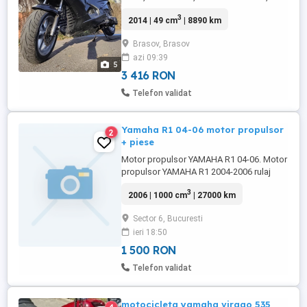
model britanic WK . Prinde 70 km h.
3
2014 | 49 cm
| 8890 km
Scuterul are 8890 km în creștere. Acte la
el, ITP iunie 2026. Se conduce cu B sau
Brasov, Brasov
AM, de la 16 ani.
azi 09:39
5
3 416 RON
Telefon validat
Yamaha R1 04-06 motor propulsor
2
+ piese
Motor propulsor YAMAHA R1 04-06. Motor
propulsor YAMAHA R1 2004-2006 rulaj
aprox 27000 km, perfect functional,
3
2006 | 1000 cm
| 27000 km
piese+componente carenaj, cadru
bord+cadru spate, .etc
Sector 6, Bucuresti
ieri 18:50
1 500 RON
Telefon validat
motocicleta yamaha virago 535