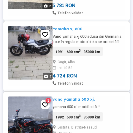
două chei. Semnalizatoare led față. ...
5 781 RON
2
Telefon validat
Yamaha xj 600
Vand yamaha xj 600 adusa din Germania
acte în regula motocicleta se prezintă în
stare ireproșabilă se poate face proba
3
1991 | 600 cm
| 35000 km
aspect foarte îngrijit fără zgârieturi nu
necesita nici o investiție este gata de
Cugir, Alba
drum în ori ce moment preț 900 euro mai
ieri 10:58
multe detalii
4 724 RON
3
Telefon validat
vand yamaha 600 xj.
1
yamaha 600 xj. modificată !!!
3
1992 | 600 cm
| 35000 km
Bistrita, Bistrita-Nasaud