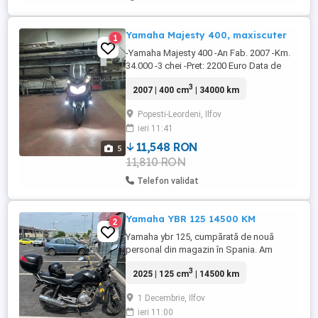
Yamaha Majesty 400, maxiscuter
1
-Yamaha Majesty 400 -An Fab. 2007 -Km.
34.000 -3 chei -Pret: 2200 Euro Data de
20.06.2026 si pana 05.07.2026 sunt în
3
2007 | 400 cm
| 34000 km
concediu, puteți contacta prin msg.
Popesti-Leordeni, Ilfov
ieri 11:41
11,548 RON
5
11,810 RON
Telefon validat
Yamaha YBR 125 14500 KM
2
Yamaha ybr 125, cumpărată de nouă
personal din magazin în Spania. Am
acte.14500 km ( în creștere). Furcă față
3
2025 | 125 cm
| 14500 km
schimbat simeringuri și ulei. Frâna față
schimbate plăcuțele și lichid. Schimbat
1 Decembrie, Ilfov
robinet combustibil. Cauciucuri bune 90%.
ieri 11:00
Două chei. Portbagaj pentru cască cu