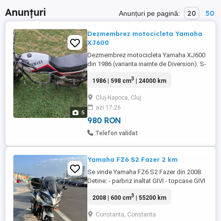
Anunțuri
20
50
Anunțuri pe pagină:
Dezmembrez motocicleta Yamaha
XJ600
Dezmembrez motocicleta Yamaha XJ600
din 1986 (varianta inainte de Diversion). S-
a vandut motorul complet impreuna cu
3
1986 | 598 cm
| 24000 km
toata instalatia electrica aferenta lui.
Bordul nu este disponibil pt ca am eu
Cluj-Napoca, Cluj
nevoie de el la un XJ900. Se vinde tot ce e
azi 17:26
prezent in poze; astept oferte pt orice
5
piese disponibile. In ...
980 RON
Telefon validat
Yamaha FZ6 S2 Fazer 2 km
Se vinde Yamaha FZ6 S2 Fazer din 2008.
Detine: - parbriz inaltat GIVI - topcase GIVI
- sa schimbata si umpluta cu gel, extrem
3
2008 | 600 cm
| 55200 km
de confortabila. Trei chei motocicleta +
doua chei topcase. Prima inmatriculare:
Constanta, Constanta
16.09.2008 Cumparat de mine in data de