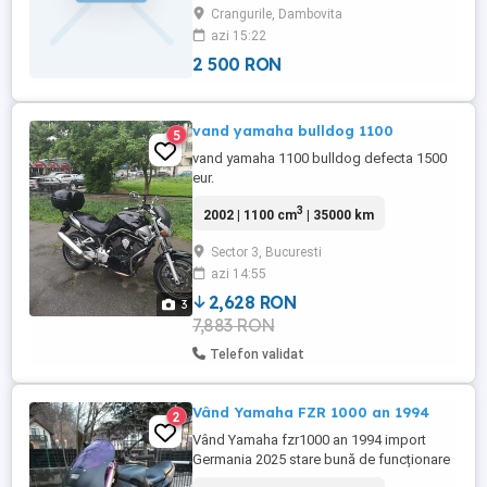
Crangurile, Dambovita
negociabil,sau schimb cu auto prețu la
azi 15:22
auto 3000 lei,nu ma deplasez,se poate
vedea in Găești Dâmbovița,număr de
2 500 RON
contact ...
vand yamaha bulldog 1100
5
vand yamaha 1100 bulldog defecta 1500
eur.
3
2002 | 1100 cm
| 35000 km
Sector 3, Bucuresti
azi 14:55
2,628 RON
3
7,883 RON
Telefon validat
Vând Yamaha FZR 1000 an 1994
2
Vând Yamaha fzr1000 an 1994 import
Germania 2025 stare bună de funcționare