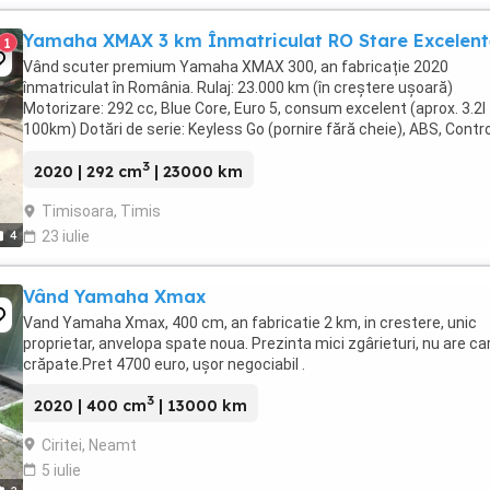
Yamaha XMAX 3 km Înmatriculat RO Stare Excelent
1
Vând scuter premium Yamaha XMAX 300, an fabricație 2020
înmatriculat în România. Rulaj: 23.000 km (în creștere ușoară)
Motorizare: 292 cc, Blue Core, Euro 5, consum excelent (aprox. 3.2l
100km) Dotări de serie: Keyless Go (pornire fără cheie), ABS, Contro
Tracțiunii (TCS), faruri și stopuri Full ...
3
2020 | 292 cm
| 23000 km
Timisoara, Timis
4
23 iulie
Vând Yamaha Xmax
Vand Yamaha Xmax, 400 cm, an fabricatie 2 km, in crestere, unic
proprietar, anvelopa spate noua. Prezinta mici zgârieturi, nu are c
crăpate.Pret 4700 euro, ușor negociabil .
3
2020 | 400 cm
| 13000 km
Ciritei, Neamt
5 iulie