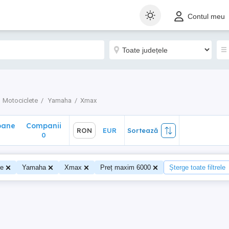
ane
Companii
RON
EUR
Sortează
Contul meu
0
Motociclete
Yamaha
Xmax
oane
Companii
RON
EUR
Sortează
0
te
Yamaha
Xmax
Preț maxim 6000
Șterge toate filtrele