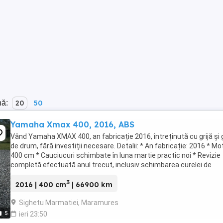
nă:
20
50
Yamaha Xmax 400, 2016, ABS
Vând Yamaha XMAX 400, an fabricație 2016, întreținută cu grijă și
de drum, fără investiții necesare. Detalii: * An fabricație: 2016 * Mo
400 cm * Cauciucuri schimbate în luna martie practic noi * Revizie
completă efectuată anul trecut, inclusiv schimbarea curelei de
transmisie * Funcționează ...
3
2016 | 400 cm
| 66900 km
Sighetu Marmatiei, Maramures
5
ieri 23:50