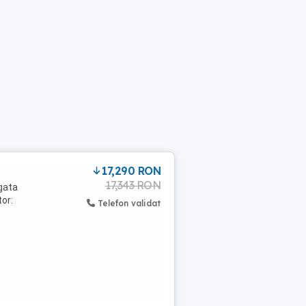
17,290 RON
17,343 RON
 gata
tor:
Telefon validat