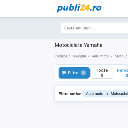
publi
24
.ro
Toate
Perso
Filtre
4
3
3
Motociclete Yamaha
Publi24
Anunțuri
Auto moto
Moto
Toate
Pers
Filtre
4
3
3
→
Filtre active:
Auto moto
Motocicle